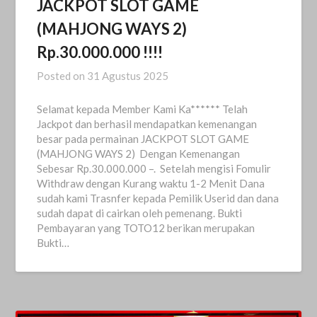
JACKPOT SLOT GAME
(MAHJONG WAYS 2)
Rp.30.000.000 !!!!
Posted on
31 Agustus 2025
Selamat kepada Member Kami Ka****** Telah
Jackpot dan berhasil mendapatkan kemenangan
besar pada permainan JACKPOT SLOT GAME
(MAHJONG WAYS 2) Dengan Kemenangan
Sebesar Rp.30.000.000 –. Setelah mengisi Fomulir
Withdraw dengan Kurang waktu 1-2 Menit Dana
sudah kami Trasnfer kepada Pemilik Userid dan dana
sudah dapat di cairkan oleh pemenang. Bukti
Pembayaran yang TOTO12 berikan merupakan
Bukti…