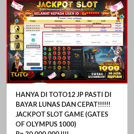
HANYA DI TOTO12 JP PASTI DI
BAYAR LUNAS DAN CEPAT!!!!!!
JACKPOT SLOT GAME (GATES
OF OLYMPUS 1000)
Rp.30.000.000 !!!!