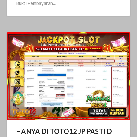
Bukti Pembayaran…
HANYA DI TOTO12 JP PASTI DI