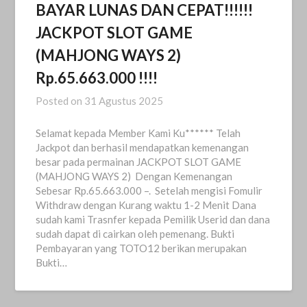
BAYAR LUNAS DAN CEPAT!!!!!!
JACKPOT SLOT GAME
(MAHJONG WAYS 2)
Rp.65.663.000 !!!!
Posted on
31 Agustus 2025
Selamat kepada Member Kami Ku****** Telah
Jackpot dan berhasil mendapatkan kemenangan
besar pada permainan JACKPOT SLOT GAME
(MAHJONG WAYS 2) Dengan Kemenangan
Sebesar Rp.65.663.000 –. Setelah mengisi Fomulir
Withdraw dengan Kurang waktu 1-2 Menit Dana
sudah kami Trasnfer kepada Pemilik Userid dan dana
sudah dapat di cairkan oleh pemenang. Bukti
Pembayaran yang TOTO12 berikan merupakan
Bukti…