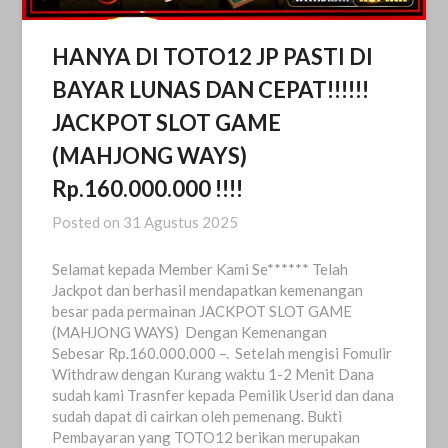
HANYA DI TOTO12 JP PASTI DI
BAYAR LUNAS DAN CEPAT!!!!!!
JACKPOT SLOT GAME
(MAHJONG WAYS)
Rp.160.000.000 !!!!
Posted on
31 Agustus 2025
Selamat kepada Member Kami Se****** Telah
Jackpot dan berhasil mendapatkan kemenangan
besar pada permainan JACKPOT SLOT GAME
(MAHJONG WAYS) Dengan Kemenangan
Sebesar Rp.160.000.000 –. Setelah mengisi Fomulir
Withdraw dengan Kurang waktu 1-2 Menit Dana
sudah kami Trasnfer kepada Pemilik Userid dan dana
sudah dapat di cairkan oleh pemenang. Bukti
Pembayaran yang TOTO12 berikan merupakan