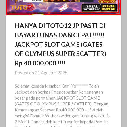
HANYA DI TOTO12 JP PASTI DI
BAYAR LUNAS DAN CEPAT!!!!!!
JACKPOT SLOT GAME (GATES
OF OLYMPUS SUPER SCATTER)
Rp.40.000.000 !!!!
Posted on
31 Agustus 2025
Selamat kepada Member Kami Yo****** Telah
Jackpot dan berhasil mendapatkan kemenangan
besar pada permainan JACKPOT SLOT GAME
(GATES OF OLYMPUS SUPER SCATTER) Dengan
Kemenangan Sebesar Rp.40.000.000 –. Setelah
mengisi Fomulir Withdraw dengan Kurang waktu 1-
2 Menit Dana sudah kami Trasnfer kepada Pemilik