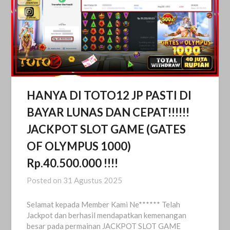
HANYA DI TOTO12 JP PASTI DI
BAYAR LUNAS DAN CEPAT!!!!!!
JACKPOT SLOT GAME (GATES
OF OLYMPUS 1000)
Rp.40.500.000 !!!!
Posted on
31 Agustus 2025
Selamat kepada Member Kami Ne****** Telah
Jackpot dan berhasil mendapatkan kemenangan
besar pada permainan JACKPOT SLOT GAME