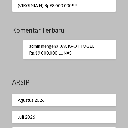
(VIRGINIA N) Rp98.000.000!!!!
Komentar Terbaru
admin
mengenai
JACKPOT TOGEL
Rp.19,000,000 LUNAS
ARSIP
Agustus 2026
Juli 2026