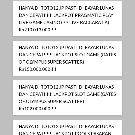
HANYA DI TOTO12 JP PASTI DI BAYAR LUNAS
DAN CEPAT!!!!!! JACKPOT PRAGMATIC PLAY
LIVE GAME CASINO (PP LIVE BACCARAT A)
Rp210.013.000!!!!
HANYA DI TOTO12 JP PASTI DI BAYAR LUNAS
DAN CEPAT!!!!!! JACKPOT SLOT GAME (GATES
OF OLYMPUS SUPER SCATTER)
Rp150.000.000!!!!
HANYA DI TOTO12 JP PASTI DI BAYAR LUNAS
DAN CEPAT!!!!!! JACKPOT SLOT GAME (GATES
OF OLYMPUS SUPER SCATTER)
Rp102.000.000!!!!
HANYA DI TOTO12 JP PASTI DI BAYAR LUNAS
DAN CEPAT!!!!!! JACKPOT POOLS PASARAN