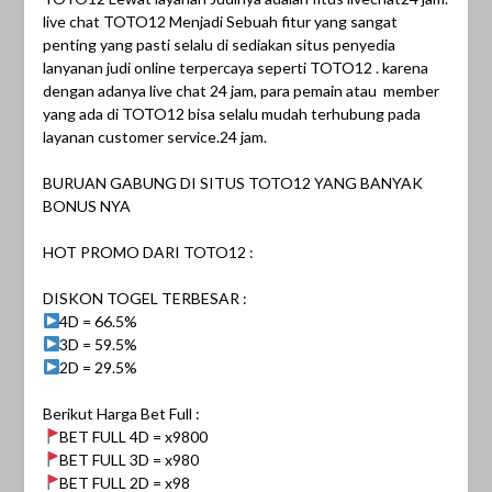
live chat TOTO12 Menjadi Sebuah fitur yang sangat
penting yang pasti selalu di sediakan situs penyedia
lanyanan judi online terpercaya seperti TOTO12 . karena
dengan adanya live chat 24 jam, para pemain atau member
yang ada di TOTO12 bisa selalu mudah terhubung pada
layanan customer service.24 jam.
BURUAN GABUNG DI SITUS TOTO12 YANG BANYAK
BONUS NYA
HOT PROMO DARI TOTO12 :
DISKON TOGEL TERBESAR :
4D = 66.5%
3D = 59.5%
2D = 29.5%
Berikut Harga Bet Full :
BET FULL 4D = x9800
BET FULL 3D = x980
BET FULL 2D = x98