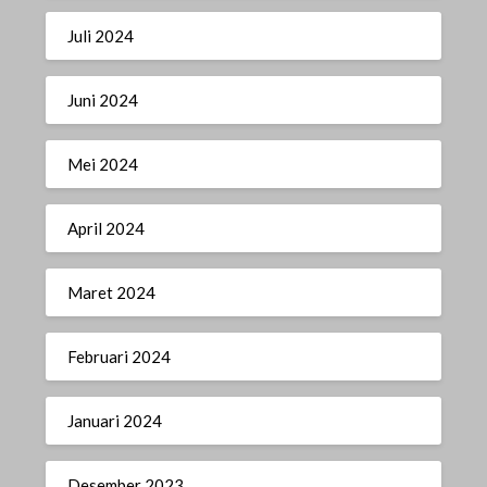
Juli 2024
Juni 2024
Mei 2024
April 2024
Maret 2024
Februari 2024
Januari 2024
Desember 2023