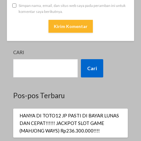
Simpan nama, email, dan situs web saya pada peramban ini untuk
komentar saya berikutnya.
CARI
Cari
Pos-pos Terbaru
HANYA DI TOTO12 JP PASTI DI BAYAR LUNAS
DAN CEPAT!!!!!! JACKPOT SLOT GAME
(MAHJONG WAYS) Rp236.300.000!!!!