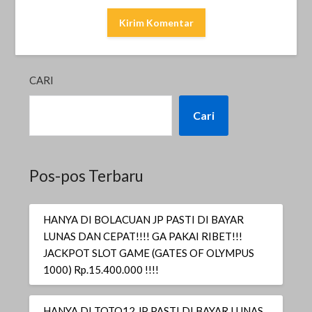
CARI
Cari
Pos-pos Terbaru
HANYA DI BOLACUAN JP PASTI DI BAYAR
LUNAS DAN CEPAT!!!! GA PAKAI RIBET!!!
JACKPOT SLOT GAME (GATES OF OLYMPUS
1000) Rp.15.400.000 !!!!
HANYA DI TOTO12 JP PASTI DI BAYAR LUNAS