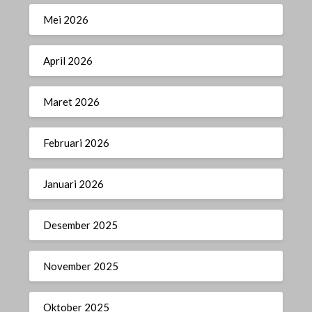
Mei 2026
April 2026
Maret 2026
Februari 2026
Januari 2026
Desember 2025
November 2025
Oktober 2025