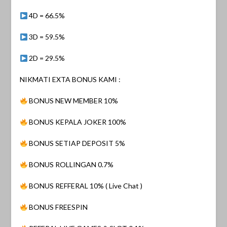
4D = 66.5%
3D = 59.5%
2D = 29.5%
NIKMATI EXTA BONUS KAMI :
BONUS NEW MEMBER 10%
BONUS KEPALA JOKER 100%
BONUS SETIAP DEPOSIT 5%
BONUS ROLLINGAN 0.7%
BONUS REFFERAL 10% ( Live Chat )
BONUS FREESPIN