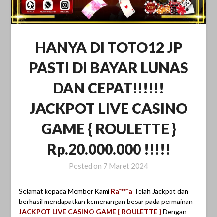
HANYA DI TOTO12 JP
PASTI DI BAYAR LUNAS
DAN CEPAT!!!!!!
JACKPOT LIVE CASINO
GAME { ROULETTE }
Rp.20.000.000 !!!!!
Posted on
7 Maret 2024
Selamat kepada Member Kami
Ra****a
Telah Jackpot dan
berhasil mendapatkan kemenangan besar pada permainan
JACKPOT LIVE CASINO GAME
{ ROULETTE }
Dengan