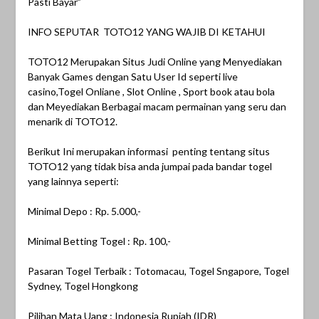
Pasti Bayar”
INFO SEPUTAR TOTO12 YANG WAJIB DI KETAHUI
TOTO12 Merupakan Situs Judi Online yang Menyediakan
Banyak Games dengan Satu User Id seperti live
casino,Togel Onliane , Slot Online , Sport book atau bola
dan Meyediakan Berbagai macam permainan yang seru dan
menarik di TOTO12.
Berikut Ini merupakan informasi penting tentang situs
TOTO12 yang tidak bisa anda jumpai pada bandar togel
yang lainnya seperti:
Minimal Depo : Rp. 5.000,-
Minimal Betting Togel : Rp. 100,-
Pasaran Togel Terbaik : Totomacau, Togel Sngapore, Togel
Sydney, Togel Hongkong
Pilihan Mata Uang : Indonesia Rupiah (IDR)