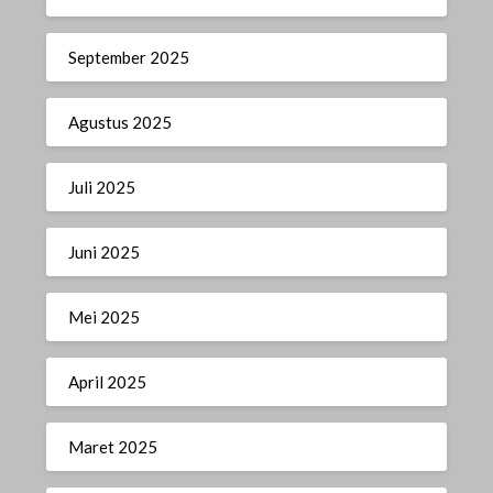
September 2025
Agustus 2025
Juli 2025
Juni 2025
Mei 2025
April 2025
Maret 2025