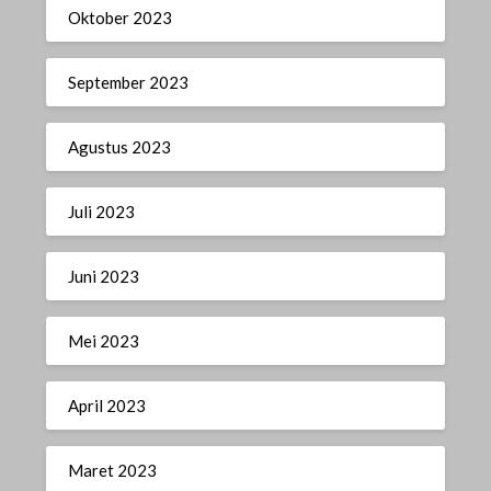
Oktober 2023
September 2023
Agustus 2023
Juli 2023
Juni 2023
Mei 2023
April 2023
Maret 2023