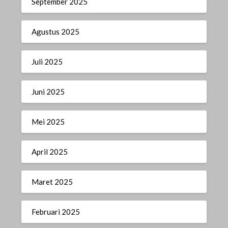
September 2025
Agustus 2025
Juli 2025
Juni 2025
Mei 2025
April 2025
Maret 2025
Februari 2025