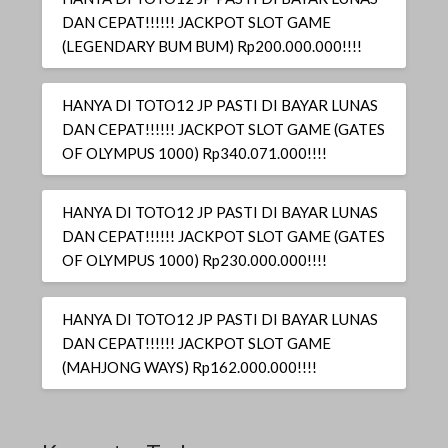
DAN CEPAT!!!!!! JACKPOT SLOT GAME
(LEGENDARY BUM BUM) Rp200.000.000!!!!
HANYA DI TOTO12 JP PASTI DI BAYAR LUNAS
DAN CEPAT!!!!!! JACKPOT SLOT GAME (GATES
OF OLYMPUS 1000) Rp340.071.000!!!!
HANYA DI TOTO12 JP PASTI DI BAYAR LUNAS
DAN CEPAT!!!!!! JACKPOT SLOT GAME (GATES
OF OLYMPUS 1000) Rp230.000.000!!!!
HANYA DI TOTO12 JP PASTI DI BAYAR LUNAS
DAN CEPAT!!!!!! JACKPOT SLOT GAME
(MAHJONG WAYS) Rp162.000.000!!!!