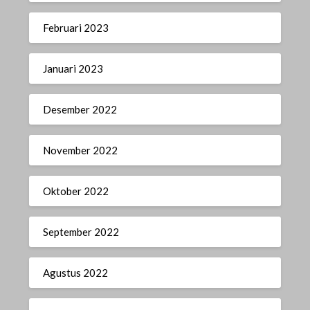
Februari 2023
Januari 2023
Desember 2022
November 2022
Oktober 2022
September 2022
Agustus 2022