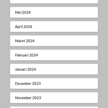
Mei 2024
April 2024
Maret 2024
Februari 2024
Januari 2024
Desember 2023
November 2023