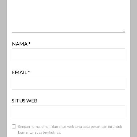
NAMA
*
EMAIL
*
SITUS WEB
Simpan nama, email, dan situs web saya pada peramban ini untuk
komentar saya berikutnya.