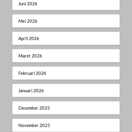
Juni 2026
Mei 2026
April 2026
Maret 2026
Februari 2026
Januari 2026
Desember 2025
November 2025