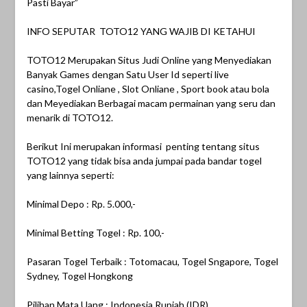
Pasti Bayar”
INFO SEPUTAR TOTO12 YANG WAJIB DI KETAHUI
TOTO12 Merupakan Situs Judi Online yang Menyediakan
Banyak Games dengan Satu User Id seperti live
casino,Togel Onliane , Slot Onliane , Sport book atau bola
dan Meyediakan Berbagai macam permainan yang seru dan
menarik di TOTO12.
Berikut Ini merupakan informasi penting tentang situs
TOTO12 yang tidak bisa anda jumpai pada bandar togel
yang lainnya seperti:
Minimal Depo : Rp. 5.000,-
Minimal Betting Togel : Rp. 100,-
Pasaran Togel Terbaik : Totomacau, Togel Sngapore, Togel
Sydney, Togel Hongkong
Pilihan Mata Uang : Indonesia Rupiah (IDR)