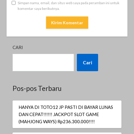
Simpan nama, email, dan situs web saya pada peramban ini untuk
komentar saya berikutnya.
CARI
Cari
Pos-pos Terbaru
HANYA DI TOTO12 JP PASTI DI BAYAR LUNAS
DAN CEPAT!!!!!! JACKPOT SLOT GAME
(MAHJONG WAYS) Rp236.300.000!!!!