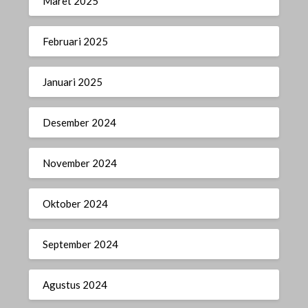
Maret 2025
Februari 2025
Januari 2025
Desember 2024
November 2024
Oktober 2024
September 2024
Agustus 2024