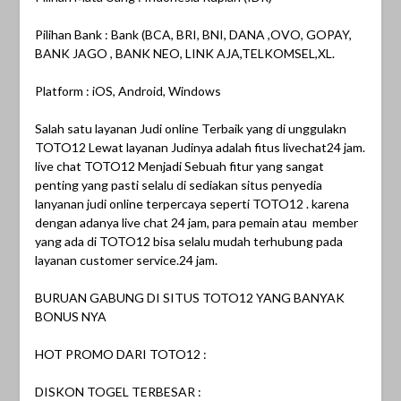
Pilihan Bank : Bank (BCA, BRI, BNI, DANA ,OVO, GOPAY,
BANK JAGO , BANK NEO, LINK AJA,TELKOMSEL,XL.
Platform : iOS, Android, Windows
Salah satu layanan Judi online Terbaik yang di unggulakn
TOTO12 Lewat layanan Judinya adalah fitus livechat24 jam.
live chat TOTO12 Menjadi Sebuah fitur yang sangat
penting yang pasti selalu di sediakan situs penyedia
lanyanan judi online terpercaya seperti TOTO12 . karena
dengan adanya live chat 24 jam, para pemain atau member
yang ada di TOTO12 bisa selalu mudah terhubung pada
layanan customer service.24 jam.
BURUAN GABUNG DI SITUS TOTO12 YANG BANYAK
BONUS NYA
HOT PROMO DARI TOTO12 :
DISKON TOGEL TERBESAR :