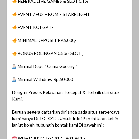
REFERAL LIVE GAMES & SLOT 0.1%
EVENT ZEUS – BOM – STARRLIGHT
EVENT KOI GATE
MINIMAL DEPOSIT RP.5.000,-
BONUS ROLINGAN 0.5% ( SLOT )
Minimal Depo ” Cuma Goceng ”
Minimal Withdraw Rp.50.000
Dengan Proses Pelayanan Tercepat & Terbaik dari situs
Kami.
Buruan segera daftarkan diri anda pada situs terpercaya
kami hanya Di TOTO12 . Untuk Infoi Pendaftaran Lebih
lanjut boleh hubungin kontak kami Di bawah ini :
WHATSAPP : +62-812-1481-4115