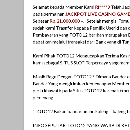
Selamat kepada Member Kami
Ri****9
Telah Ja
pada permainan
JACKPOT LIVE CASINO GAM
Sebesar
Rp.21.000.000
–
. Setelah mengisi Fom
sudah kami Trasnfer kepada Pemilik Userid dan d
Pembayaran yang TOTO12 berikan merupakan Bu
dapatkan melalui transaksi dari Bank yang di Tunj
Kami Pihak TOTO12 Mengucapkan Terima Kasi
kami sebagai SITUS SLOT Terpercaya yang me
Masih Ragu Dengan TOTO12 ? Dimana Bandar onl
Bandar Yang mengirimkan kemenangan Member Ta
perlu khawatir pada Situs TOTO12 karena kemen
pemenang.
“TOTO12 Bukan bandar online kaleng – kaleng bo
INFO SEPUTAR TOTO12 YANG WAJIB DI KE