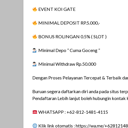
EVENT KOI GATE
MINIMAL DEPOSIT RP.5.000,-
BONUS ROLINGAN 0.5% ( SLOT )
Minimal Depo ” Cuma Goceng ”
Minimal Withdraw Rp.50.000
Dengan Proses Pelayanan Tercepat & Terbaik dari
Buruan segera daftarkan diri anda pada situs te
Pendaftaran Lebih lanjut boleh hubungin kontak k
WHATSAPP : +62-812-1481-4115
Klik link otomatis : https://wa.me/+628121