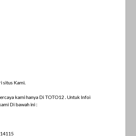
 situs Kami.
rpercaya kami hanya Di TOTO12 . Untuk Infoi
ami Di bawah ini :
4814115