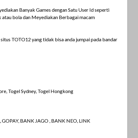
ediakan Banyak Games dengan Satu User Id seperti
 book atau bola dan Meyediakan Berbagai macam
g situs TOTO12 yang tidak bisa anda jumpai pada bandar
ore, Togel Sydney, Togel Hongkong
OVO, GOPAY, BANK JAGO , BANK NEO, LINK