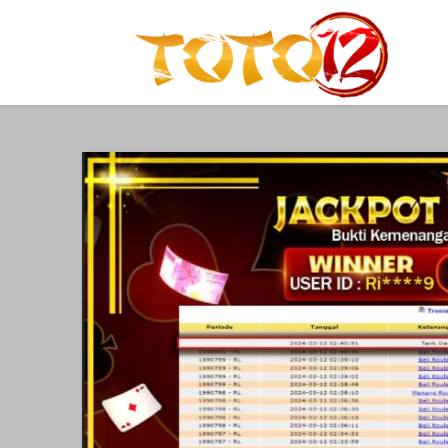
Skip
to
content