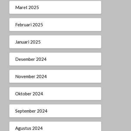
Maret 2025
Februari 2025
Januari 2025
Desember 2024
November 2024
Oktober 2024
September 2024
Agustus 2024