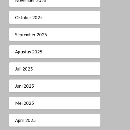
November 2025
Oktober 2025
September 2025
Agustus 2025
Juli 2025
Juni 2025
Mei 2025
April 2025