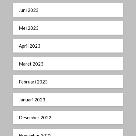
Juni 2023
Mei 2023
April 2023
Maret 2023
Februari 2023
Januari 2023
Desember 2022
November 2022