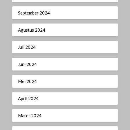
September 2024
Agustus 2024
Juli 2024
Juni 2024
Mei 2024
April 2024
Maret 2024