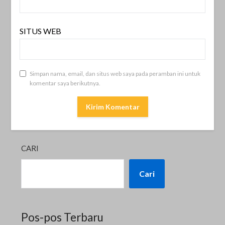
SITUS WEB
Simpan nama, email, dan situs web saya pada peramban ini untuk
komentar saya berikutnya.
CARI
Cari
Pos-pos Terbaru