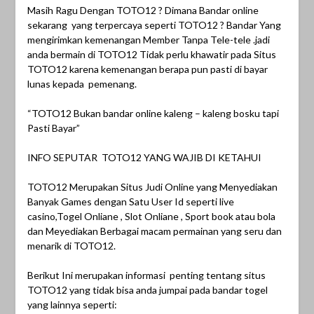
Masih Ragu Dengan TOTO12 ? Dimana Bandar online
sekarang yang terpercaya seperti TOTO12 ? Bandar Yang
mengirimkan kemenangan Member Tanpa Tele-tele .jadi
anda bermain di TOTO12 Tidak perlu khawatir pada Situs
TOTO12 karena kemenangan berapa pun pasti di bayar
lunas kepada pemenang.
“TOTO12 Bukan bandar online kaleng – kaleng bosku tapi
Pasti Bayar”
INFO SEPUTAR TOTO12 YANG WAJIB DI KETAHUI
TOTO12 Merupakan Situs Judi Online yang Menyediakan
Banyak Games dengan Satu User Id seperti live
casino,Togel Onliane , Slot Onliane , Sport book atau bola
dan Meyediakan Berbagai macam permainan yang seru dan
menarik di TOTO12.
Berikut Ini merupakan informasi penting tentang situs
TOTO12 yang tidak bisa anda jumpai pada bandar togel
yang lainnya seperti: