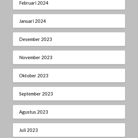
Februari 2024
Januari 2024
Desember 2023
November 2023
Oktober 2023
September 2023
Agustus 2023
Juli 2023