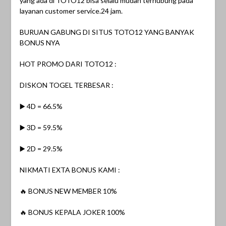
yang ada di TOTO12 bisa selalu mudah terhubung pada
layanan customer service.24 jam.
BURUAN GABUNG DI SITUS TOTO12 YANG BANYAK
BONUS NYA
HOT PROMO DARI TOTO12 :
DISKON TOGEL TERBESAR :
▶️ 4D = 66.5%
▶️ 3D = 59.5%
▶️ 2D = 29.5%
NIKMATI EXTA BONUS KAMI :
🔥 BONUS NEW MEMBER 10%
🔥 BONUS KEPALA JOKER 100%