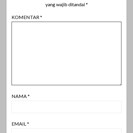
yang wajib ditandai
*
KOMENTAR
*
NAMA
*
EMAIL
*