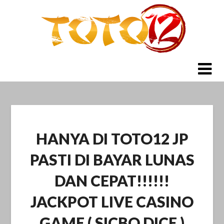
Skip
to
content
HANYA DI TOTO12 JP
PASTI DI BAYAR LUNAS
DAN CEPAT!!!!!!
JACKPOT LIVE CASINO
GAME ( SICBO DICE )