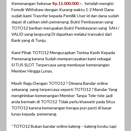
Kemenangan Sebesar
Rp.11.000.000
–
. Setelah mengisi
Fomulir Withdraw dengan Kurang waktu 1-2 Menit Dana
sudah kami Trasnfer kepada Pemilik User id dan dana sudah
dapat di cairkan oleh pemenang. Bukti Pembayaran yang
TOTO12 berikan merupakan Bukti Pembayaran yang SAH /
VALID yang langsung Di dapatkan melalui transaksi dari
Bank yang di Tunju.
Kami Pihak TOTO12 Mengucapkan Terima Kasih Kepada
Pemenang karena Sudah mempercayakan kami sebagai
SITUS SLOT Terpercaya yang membayar kemenangan
Member Hingga Lunas.
Masih Ragu Dengan TOTO12 ? Dimana Bandar online
sekarang yang terpercaya seperti TOTO12 ? Bandar Yang
mengirimkan kemenangan Member Tanpa Tele-tele .jadi
anda bermain di TOTO12 Tidak perlu khawatir pada Situs
TOTO12 karena kemenangan berapa pun pasti di bayar
lunas kepada pemenang.
“TOTO12 Bukan bandar online kaleng – kaleng bosku tapi