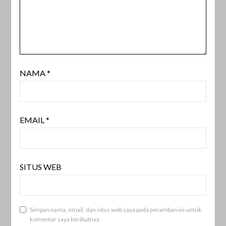
NAMA
*
EMAIL
*
SITUS WEB
Simpan nama, email, dan situs web saya pada peramban ini untuk
komentar saya berikutnya.