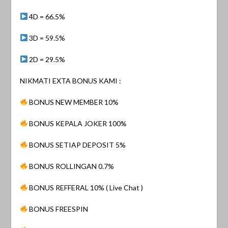
4D = 66.5%
3D = 59.5%
2D = 29.5%
NIKMATI EXTA BONUS KAMI :
BONUS NEW MEMBER 10%
BONUS KEPALA JOKER 100%
BONUS SETIAP DEPOSIT 5%
BONUS ROLLINGAN 0.7%
BONUS REFFERAL 10% ( Live Chat )
BONUS FREESPIN