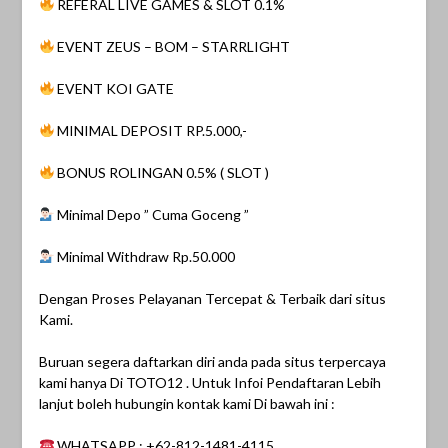
REFERAL LIVE GAMES & SLOT 0.1%
EVENT ZEUS – BOM – STARRLIGHT
EVENT KOI GATE
MINIMAL DEPOSIT RP.5.000,-
BONUS ROLINGAN 0.5% ( SLOT )
Minimal Depo ” Cuma Goceng ”
Minimal Withdraw Rp.50.000
Dengan Proses Pelayanan Tercepat & Terbaik dari situs
Kami.
Buruan segera daftarkan diri anda pada situs terpercaya
kami hanya Di TOTO12 . Untuk Infoi Pendaftaran Lebih
lanjut boleh hubungin kontak kami Di bawah ini :
WHATSAPP : +62-812-1481-4115