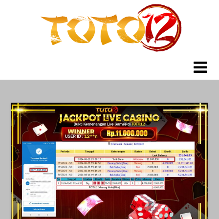
Skip
to
content