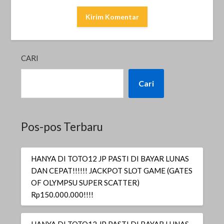
CARI
Cari
Pos-pos Terbaru
HANYA DI TOTO12 JP PASTI DI BAYAR LUNAS
DAN CEPAT!!!!!! JACKPOT SLOT GAME (GATES
OF OLYMPSU SUPER SCATTER)
Rp150.000.000!!!!
HANYA DI TOTO12 JP PASTI DI BAYAR LUNAS