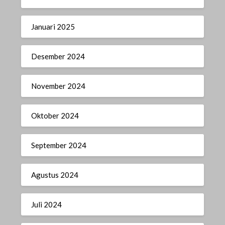
Januari 2025
Desember 2024
November 2024
Oktober 2024
September 2024
Agustus 2024
Juli 2024