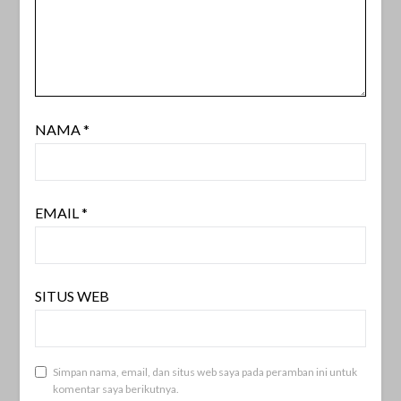
NAMA
*
EMAIL
*
SITUS WEB
Simpan nama, email, dan situs web saya pada peramban ini untuk
komentar saya berikutnya.