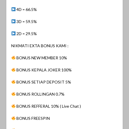
4D = 66.5%
3D = 59.5%
2D = 29.5%
NIKMATI EXTA BONUS KAMI :
BONUS NEW MEMBER 10%
BONUS KEPALA JOKER 100%
BONUS SETIAP DEPOSIT 5%
BONUS ROLLINGAN 0.7%
BONUS REFFERAL 10% ( Live Chat )
BONUS FREESPIN