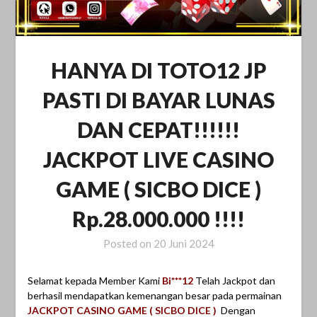
HANYA DI TOTO12 JP
PASTI DI BAYAR LUNAS
DAN CEPAT!!!!!!
JACKPOT LIVE CASINO
GAME ( SICBO DICE )
Rp.28.000.000 !!!!
Posted on
20 Juni 2024
Selamat kepada Member Kami
Bi***12
Telah Jackpot dan
berhasil mendapatkan kemenangan besar pada permainan
JACKPOT CASINO GAME ( SICBO DICE )
Dengan