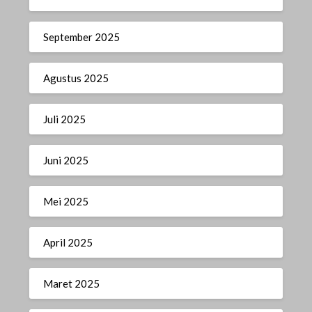
September 2025
Agustus 2025
Juli 2025
Juni 2025
Mei 2025
April 2025
Maret 2025