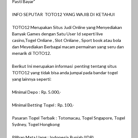
Pasti Bayar”
INFO SEPUTAR TOTO12 YANG WAJIB DI KETAHUI
TOTO12 Merupakan Situs Judi Online yang Menyediakan
Banyak Games dengan Satu User Id seperti live
casino,Togel Onliane , Slot Onliane , Sport book atau bola
dan Meyediakan Berbagai macam permainan yang seru dan
menarik di TOTO12.
Berikut Ini merupakan informasi penting tentang situs
TOTO12 yang tidak bisa anda jumpai pada bandar togel
yang lainnya seperti:
Minimal Depo : Rp. 5.000,-
Minimal Betting Togel : Rp. 100,-
Pasaran Togel Terbaik : Totomacau, Togel Sngapore, Togel
Sydney, Togel Hongkong
Pilihan Mata Uang : Indonesia Rupiah (IDR)