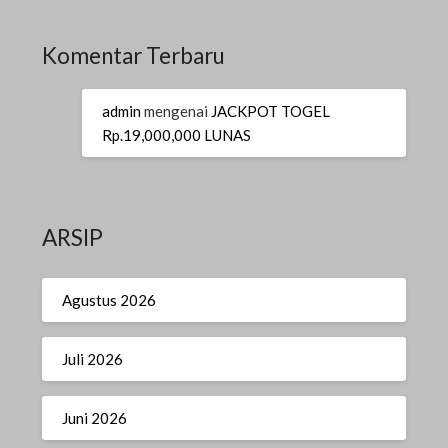
Komentar Terbaru
admin
mengenai
JACKPOT TOGEL
Rp.19,000,000 LUNAS
ARSIP
Agustus 2026
Juli 2026
Juni 2026