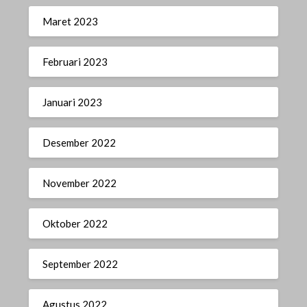
Maret 2023
Februari 2023
Januari 2023
Desember 2022
November 2022
Oktober 2022
September 2022
Agustus 2022