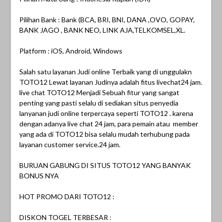
Pilihan Bank : Bank (BCA, BRI, BNI, DANA ,OVO, GOPAY,
BANK JAGO , BANK NEO, LINK AJA,TELKOMSEL,XL.
Platform : iOS, Android, Windows
Salah satu layanan Judi online Terbaik yang di unggulakn
TOTO12 Lewat layanan Judinya adalah fitus livechat24 jam.
live chat TOTO12 Menjadi Sebuah fitur yang sangat
penting yang pasti selalu di sediakan situs penyedia
lanyanan judi online terpercaya seperti TOTO12 . karena
dengan adanya live chat 24 jam, para pemain atau member
yang ada di TOTO12 bisa selalu mudah terhubung pada
layanan customer service.24 jam.
BURUAN GABUNG DI SITUS TOTO12 YANG BANYAK
BONUS NYA
HOT PROMO DARI TOTO12 :
DISKON TOGEL TERBESAR :