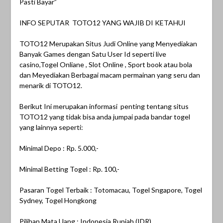
Pasti Bayar”
INFO SEPUTAR TOTO12 YANG WAJIB DI KETAHUI
TOTO12 Merupakan Situs Judi Online yang Menyediakan
Banyak Games dengan Satu User Id seperti live
casino,Togel Onliane , Slot Online , Sport book atau bola
dan Meyediakan Berbagai macam permainan yang seru dan
menarik di TOTO12.
Berikut Ini merupakan informasi penting tentang situs
TOTO12 yang tidak bisa anda jumpai pada bandar togel
yang lainnya seperti:
Minimal Depo : Rp. 5.000,-
Minimal Betting Togel : Rp. 100,-
Pasaran Togel Terbaik : Totomacau, Togel Sngapore, Togel
Sydney, Togel Hongkong
Pilihan Mata Uang : Indonesia Rupiah (IDR)