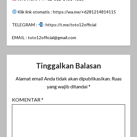
Klik link otomatis : https://wa.me/+6281214814115
TELEGRAM :
: https://t.me/toto12official
EMAIL :
toto12official@gmail.com
Tinggalkan Balasan
Alamat email Anda tidak akan dipublikasikan.
Ruas
yang wajib ditandai
*
KOMENTAR
*