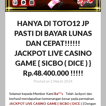
HANYA DI TOTO12 JP
PASTI DI BAYAR LUNAS
DAN CEPAT!!!!!!
JACKPOT LIVE CASINO
GAME { SICBO ( DICE ) }
Rp.48.400.000 !!!!!
Posted on
2 Maret 2024
Selamat kepada Member Kami
Ba***s
Telah Jackpot dan
berhasil mendapatkan kemenangan besar pada permainan
JACKPOT LIVE CASINO GAME
{ SICBO ( DICE ) }
Dengan