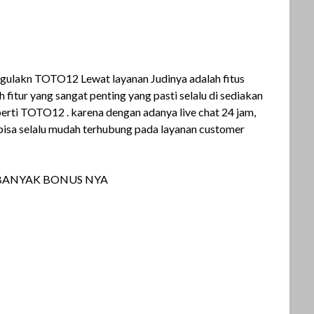
unggulakn TOTO12 Lewat layanan Judinya adalah fitus
fitur yang sangat penting yang pasti selalu di sediakan
eperti TOTO12 . karena dengan adanya live chat 24 jam,
sa selalu mudah terhubung pada layanan customer
 BANYAK BONUS NYA