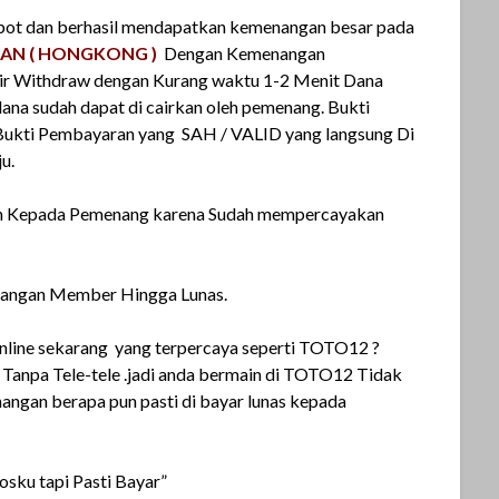
pot dan berhasil mendapatkan kemenangan besar pada
AN ( HONGKONG )
Dengan Kemenangan
ulir Withdraw dengan Kurang waktu 1-2 Menit Dana
ana sudah dapat di cairkan oleh pemenang. Bukti
kti Pembayaran yang SAH / VALID yang langsung Di
u.
h Kepada Pemenang karena Sudah mempercayakan
nangan Member Hingga Lunas.
ine sekarang yang terpercaya seperti TOTO12 ?
npa Tele-tele .jadi anda bermain di TOTO12 Tidak
angan berapa pun pasti di bayar lunas kepada
sku tapi Pasti Bayar”