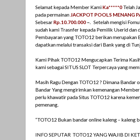
Selamat kepada Member Kami
Ka*****0
Telah J
pada permainan
JACKPOT POOLS MENANG P
Sebesar
Rp.10.700.000
–
. Setelah mengisi Fom
sudah kami Trasnfer kepada Pemilik Userid dan d
Pembayaran yang TOTO12 berikan merupakan Bu
dapatkan melalui transaksi dari Bank yang di Tunj
Kami Pihak TOTO12 Mengucapkan Terima Kasi
kami sebagai SITUS SLOT Terpercaya yang me
Masih Ragu Dengan TOTO12 ? Dimana Bandar onl
Bandar Yang mengirimkan kemenangan Member Ta
perlu khawatir pada Situs TOTO12 karena kemen
pemenang.
“TOTO12 Bukan bandar online kaleng – kaleng bo
INFO SEPUTAR TOTO12 YANG WAJIB DI KE