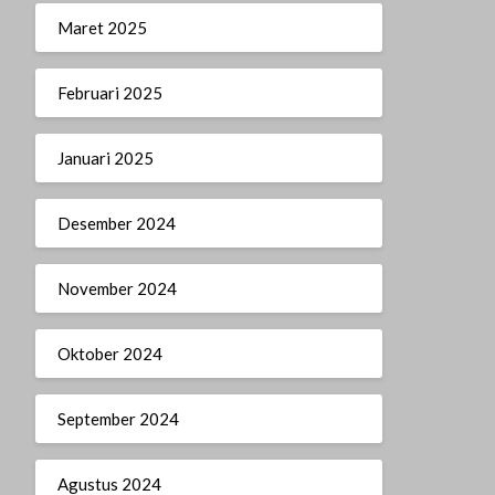
Maret 2025
Februari 2025
Januari 2025
Desember 2024
November 2024
Oktober 2024
September 2024
Agustus 2024