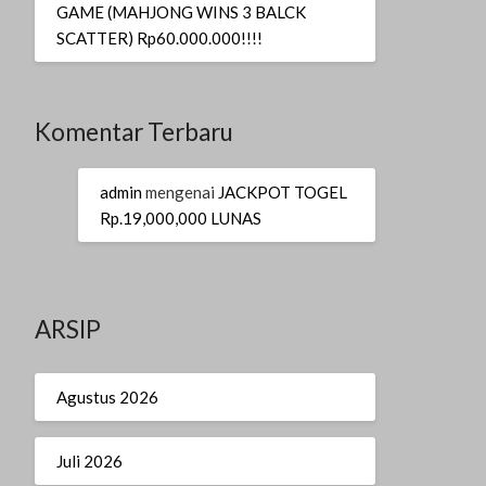
GAME (MAHJONG WINS 3 BALCK
SCATTER) Rp60.000.000!!!!
Komentar Terbaru
admin
mengenai
JACKPOT TOGEL
Rp.19,000,000 LUNAS
ARSIP
Agustus 2026
Juli 2026