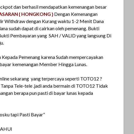
ackpot dan berhasil mendapatkan kemenangan besar
ASARAN { HONGKONG }
Dengan Kemenangan
ulir Withdraw dengan Kurang waktu 1-2 Menit Dana
ana sudah dapat di cairkan oleh pemenang. Bukti
kti Pembayaran yang SAH / VALID yang langsung Di
u.
h Kepada Pemenang karena Sudah mempercayakan
mbayar kemenangan Member Hingga Lunas.
ine sekarang yang terpercaya seperti TOTO12 ?
npa Tele-tele .jadi anda bermain di TOTO12 Tidak
angan berapa pun pasti di bayar lunas kepada
sku tapi Pasti Bayar”
TAHUI