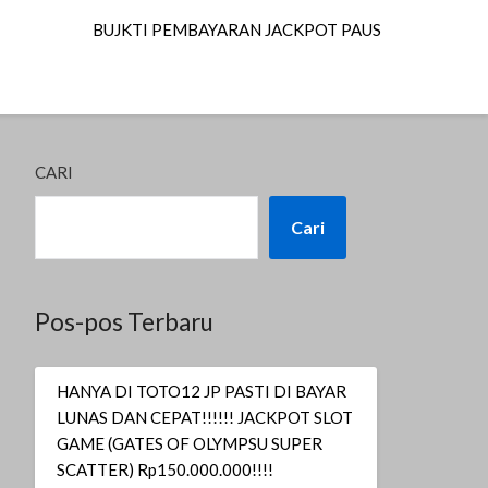
BUJKTI PEMBAYARAN JACKPOT PAUS
CARI
Cari
Pos-pos Terbaru
HANYA DI TOTO12 JP PASTI DI BAYAR
LUNAS DAN CEPAT!!!!!! JACKPOT SLOT
GAME (GATES OF OLYMPSU SUPER
SCATTER) Rp150.000.000!!!!