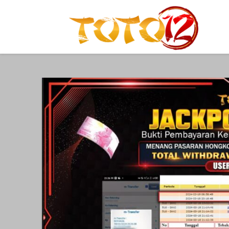
Skip
to
content