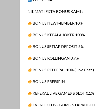
NIKMATI EXTA BONUS KAMI :
BONUS NEW MEMBER 10%
BONUS KEPALA JOKER 100%
BONUS SETIAP DEPOSIT 5%
BONUS ROLLINGAN 0.7%
BONUS REFFERAL 10% ( Live Chat )
BONUS FREESPIN
REFERAL LIVE GAMES & SLOT 0.1%
EVENT ZEUS – BOM – STARRLIGHT