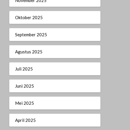
November 2025
Oktober 2025
September 2025
Agustus 2025
Juli 2025
Juni 2025
Mei 2025
April 2025