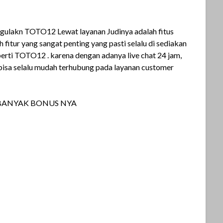
unggulakn TOTO12 Lewat layanan Judinya adalah fitus
fitur yang sangat penting yang pasti selalu di sediakan
eperti TOTO12 . karena dengan adanya live chat 24 jam,
sa selalu mudah terhubung pada layanan customer
 BANYAK BONUS NYA