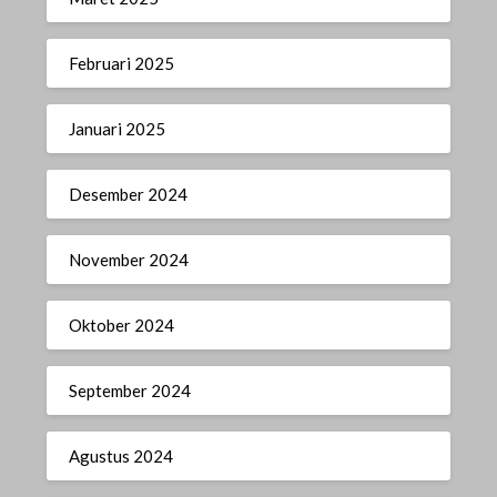
Februari 2025
Januari 2025
Desember 2024
November 2024
Oktober 2024
September 2024
Agustus 2024