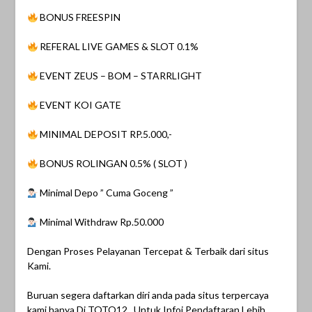
BONUS FREESPIN
REFERAL LIVE GAMES & SLOT 0.1%
EVENT ZEUS – BOM – STARRLIGHT
EVENT KOI GATE
MINIMAL DEPOSIT RP.5.000,-
BONUS ROLINGAN 0.5% ( SLOT )
Minimal Depo ” Cuma Goceng ”
Minimal Withdraw Rp.50.000
Dengan Proses Pelayanan Tercepat & Terbaik dari situs
Kami.
Buruan segera daftarkan diri anda pada situs terpercaya
kami hanya Di TOTO12 . Untuk Infoi Pendaftaran Lebih