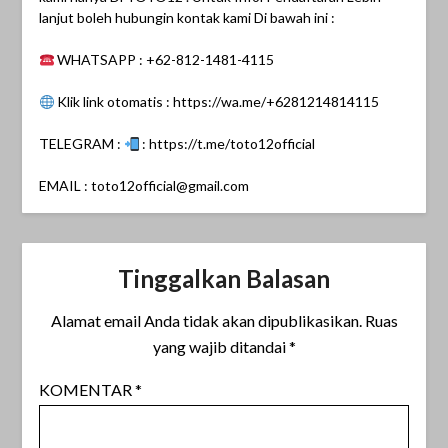
lanjut boleh hubungin kontak kami Di bawah ini :
WHATSAPP : +62-812-1481-4115
Klik link otomatis : https://wa.me/+6281214814115
TELEGRAM :
: https://t.me/toto12official
EMAIL :
toto12official@gmail.com
Tinggalkan Balasan
Alamat email Anda tidak akan dipublikasikan.
Ruas
yang wajib ditandai
*
KOMENTAR
*