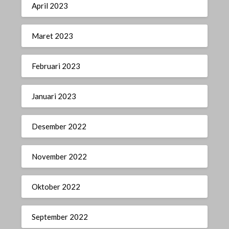
April 2023
Maret 2023
Februari 2023
Januari 2023
Desember 2022
November 2022
Oktober 2022
September 2022