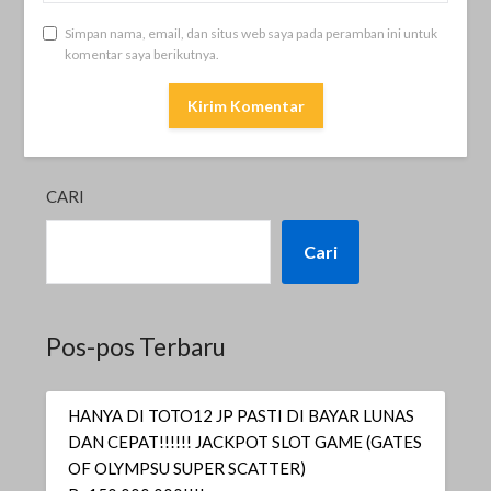
Simpan nama, email, dan situs web saya pada peramban ini untuk
komentar saya berikutnya.
CARI
Cari
Pos-pos Terbaru
HANYA DI TOTO12 JP PASTI DI BAYAR LUNAS
DAN CEPAT!!!!!! JACKPOT SLOT GAME (GATES
OF OLYMPSU SUPER SCATTER)