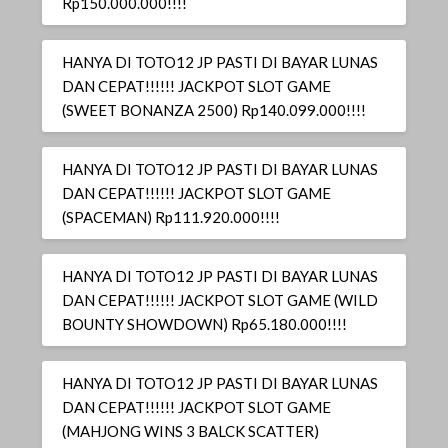
Rp150.000.000!!!!
HANYA DI TOTO12 JP PASTI DI BAYAR LUNAS
DAN CEPAT!!!!!! JACKPOT SLOT GAME
(SWEET BONANZA 2500) Rp140.099.000!!!!
HANYA DI TOTO12 JP PASTI DI BAYAR LUNAS
DAN CEPAT!!!!!! JACKPOT SLOT GAME
(SPACEMAN) Rp111.920.000!!!!
HANYA DI TOTO12 JP PASTI DI BAYAR LUNAS
DAN CEPAT!!!!!! JACKPOT SLOT GAME (WILD
BOUNTY SHOWDOWN) Rp65.180.000!!!!
HANYA DI TOTO12 JP PASTI DI BAYAR LUNAS
DAN CEPAT!!!!!! JACKPOT SLOT GAME
(MAHJONG WINS 3 BALCK SCATTER)