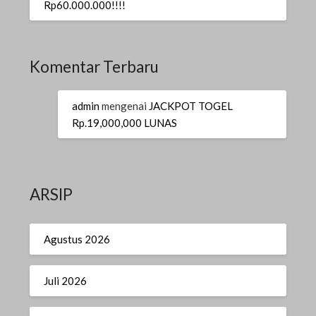
Rp60.000.000!!!!
Komentar Terbaru
admin
mengenai
JACKPOT TOGEL
Rp.19,000,000 LUNAS
ARSIP
Agustus 2026
Juli 2026