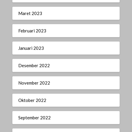
Maret 2023
Februari 2023
Januari 2023
Desember 2022
November 2022
Oktober 2022
September 2022