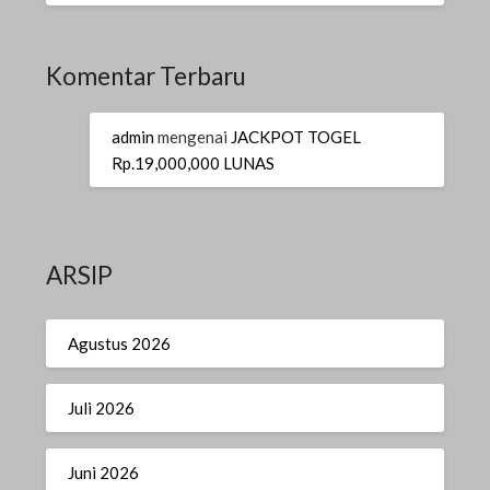
Komentar Terbaru
admin
mengenai
JACKPOT TOGEL
Rp.19,000,000 LUNAS
ARSIP
Agustus 2026
Juli 2026
Juni 2026