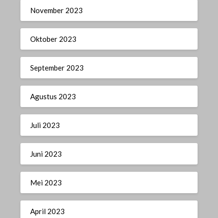
November 2023
Oktober 2023
September 2023
Agustus 2023
Juli 2023
Juni 2023
Mei 2023
April 2023