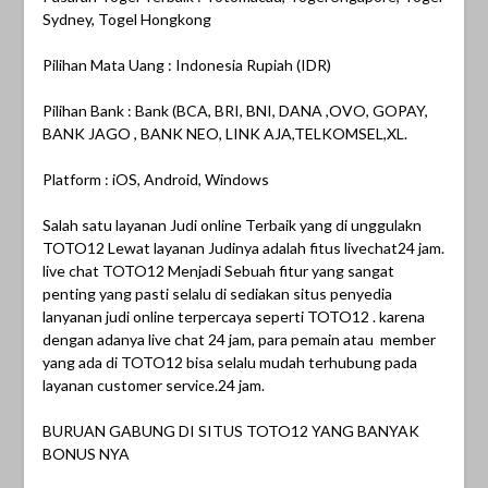
Sydney, Togel Hongkong
Pilihan Mata Uang : Indonesia Rupiah (IDR)
Pilihan Bank : Bank (BCA, BRI, BNI, DANA ,OVO, GOPAY,
BANK JAGO , BANK NEO, LINK AJA,TELKOMSEL,XL.
Platform : iOS, Android, Windows
Salah satu layanan Judi online Terbaik yang di unggulakn
TOTO12 Lewat layanan Judinya adalah fitus livechat24 jam.
live chat TOTO12 Menjadi Sebuah fitur yang sangat
penting yang pasti selalu di sediakan situs penyedia
lanyanan judi online terpercaya seperti TOTO12 . karena
dengan adanya live chat 24 jam, para pemain atau member
yang ada di TOTO12 bisa selalu mudah terhubung pada
layanan customer service.24 jam.
BURUAN GABUNG DI SITUS TOTO12 YANG BANYAK
BONUS NYA