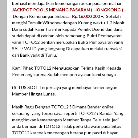
berhasil mendapatkan kemenangan besar pada permainan
JACKPOT POOLS MENANG PASARAN ( HONGKONG )
Dengan Kemenangan Sebesar
Rp.16.000.000
–
. Setelah
mengisi Fomulir Withdraw dengan Kurang waktu 1-2 Menit
Dana sudah kami Trasnfer kepada Pemilik Userid dan dana
sudah dapat di cairkan oleh pemenang. Bukti Pembayaran
yang TOTO12 berikan merupakan Bukti Pembayaran yang
SAH / VALID yang langsung Di dapatkan melalui transaksi
dari Bank yang di Tunju.
Kami Pihak TOTO12 Mengucapkan Terima Kasih Kepada
Pemenang karena Sudah mempercayakan kami sebaga
i SITUS SLOT Terpercaya yang membayar kemenangan
Member Hingga Lunas.
Masih Ragu Dengan TOTO12 ? Dimana Bandar online
sekarang yang terpercaya seperti TOTO12 ? Bandar Yang
mengirimkan kemenangan Member Tanpa Tele-tele .jadi
anda bermain di TOTO12 Tidak perlu khawatir pada Situs
TOTO12 karena kemenangan berapa pun pasti di bayar