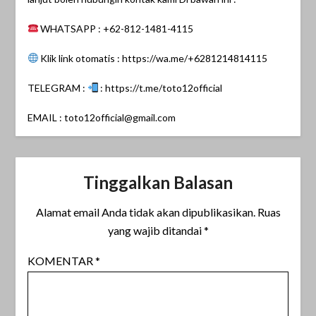
WHATSAPP : +62-812-1481-4115
Klik link otomatis : https://wa.me/+6281214814115
TELEGRAM :
: https://t.me/toto12official
EMAIL :
toto12official@gmail.com
Tinggalkan Balasan
Alamat email Anda tidak akan dipublikasikan.
Ruas
yang wajib ditandai
*
KOMENTAR
*