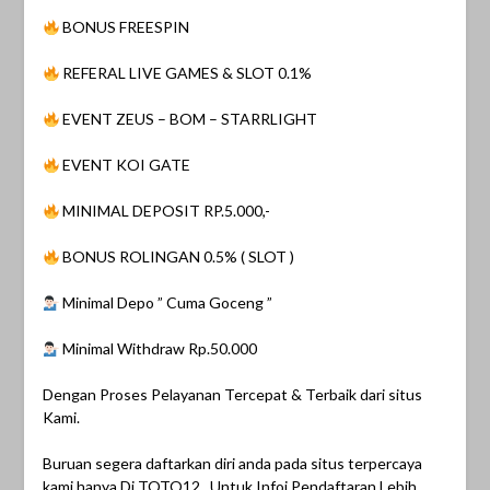
BONUS FREESPIN
REFERAL LIVE GAMES & SLOT 0.1%
EVENT ZEUS – BOM – STARRLIGHT
EVENT KOI GATE
MINIMAL DEPOSIT RP.5.000,-
BONUS ROLINGAN 0.5% ( SLOT )
Minimal Depo ” Cuma Goceng ”
Minimal Withdraw Rp.50.000
Dengan Proses Pelayanan Tercepat & Terbaik dari situs
Kami.
Buruan segera daftarkan diri anda pada situs terpercaya
kami hanya Di TOTO12 . Untuk Infoi Pendaftaran Lebih