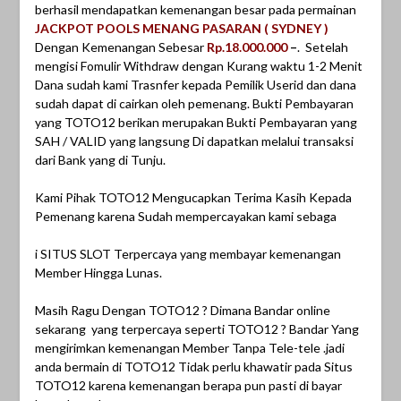
berhasil mendapatkan kemenangan besar pada permainan
JACKPOT POOLS MENANG PASARAN ( SYDNEY )
Dengan Kemenangan Sebesar
Rp.18.000.000
–
. Setelah
mengisi Fomulir Withdraw dengan Kurang waktu 1-2 Menit
Dana sudah kami Trasnfer kepada Pemilik Userid dan dana
sudah dapat di cairkan oleh pemenang. Bukti Pembayaran
yang TOTO12 berikan merupakan Bukti Pembayaran yang
SAH / VALID yang langsung Di dapatkan melalui transaksi
dari Bank yang di Tunju.
Kami Pihak TOTO12 Mengucapkan Terima Kasih Kepada
Pemenang karena Sudah mempercayakan kami sebaga
i SITUS SLOT Terpercaya yang membayar kemenangan
Member Hingga Lunas.
Masih Ragu Dengan TOTO12 ? Dimana Bandar online
sekarang yang terpercaya seperti TOTO12 ? Bandar Yang
mengirimkan kemenangan Member Tanpa Tele-tele .jadi
anda bermain di TOTO12 Tidak perlu khawatir pada Situs
TOTO12 karena kemenangan berapa pun pasti di bayar