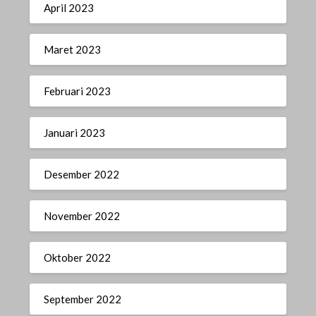
April 2023
Maret 2023
Februari 2023
Januari 2023
Desember 2022
November 2022
Oktober 2022
September 2022