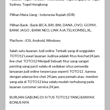
Sydney, Togel Hongkong
Pilihan Mata Uang : Indonesia Rupiah (IDR)
Pilihan Bank : Bank (BCA, BRI, BNI, DANA ,OVO, GOPAY,
BANK JAGO , BANK NEO, LINK AJA,TELKOMSEL,XL.
Platform : iOS, Android, Windows
Salah satu layanan Judi online Terbaik yang di unggulakn
TOTO12 Lewat layanan Judinya adalah fitus livechat24 jam.
live chat TOTO12 Menjadi Sebuah fitur yang sangat
penting yang pasti selalu di sediakan situs penyedia
lanyanan judi online terpercaya seperti TOTO12 . karena
dengan adanya live chat 24 jam, para pemain atau member
yang ada di TOTO12 bisa selalu mudah terhubung pada
layanan customer service.24 jam.
BURUAN GABUNG DI SITUS TOTO12 YANG BANYAK
BONUS NYA