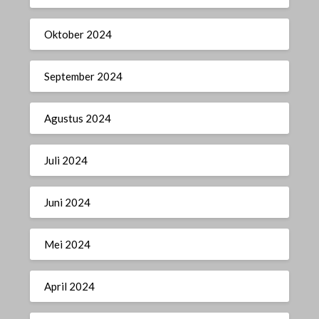
Oktober 2024
September 2024
Agustus 2024
Juli 2024
Juni 2024
Mei 2024
April 2024