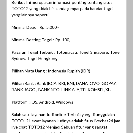
Berikut Ini merupakan informasi penting tentang situs
TOTO12 yang tidak bisa anda jumpai pada bandar togel
yang lainnya seperti:
Minimal Depo : Rp. 5.000,-
Minimal Betting Togel : Rp. 100,-
Pasaran Togel Terbaik : Totomacau, Togel Sngapore, Togel
Sydney, Togel Hongkong
Pilihan Mata Uang : Indonesia Rupiah (IDR)
Pilihan Bank : Bank (BCA, BRI, BNI, DANA ,OVO, GOPAY,
BANK JAGO , BANK NEO, LINK AJA,TELKOMSEL,XL.
Platform : iOS, Android, Windows
Salah satu layanan Judi online Terbaik yang di unggulakn
TOTO12 Lewat layanan Judinya adalah fitus livechat24 jam.
live chat TOTO12 Menjadi Sebuah fitur yang sangat