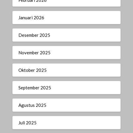
Januari 2026
Desember 2025
November 2025
Oktober 2025
September 2025
Agustus 2025
Juli 2025