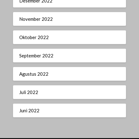
Desember 2022
November 2022
Oktober 2022
September 2022
Agustus 2022
Juli 2022
Juni 2022