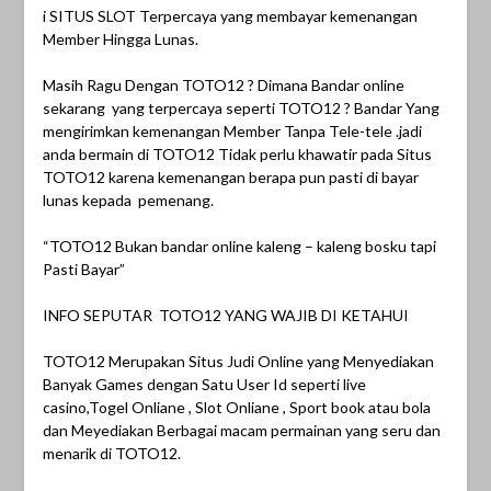
i SITUS SLOT Terpercaya yang membayar kemenangan
Member Hingga Lunas.
Masih Ragu Dengan TOTO12 ? Dimana Bandar online
sekarang yang terpercaya seperti TOTO12 ? Bandar Yang
mengirimkan kemenangan Member Tanpa Tele-tele .jadi
anda bermain di TOTO12 Tidak perlu khawatir pada Situs
TOTO12 karena kemenangan berapa pun pasti di bayar
lunas kepada pemenang.
“TOTO12 Bukan bandar online kaleng – kaleng bosku tapi
Pasti Bayar”
INFO SEPUTAR TOTO12 YANG WAJIB DI KETAHUI
TOTO12 Merupakan Situs Judi Online yang Menyediakan
Banyak Games dengan Satu User Id seperti live
casino,Togel Onliane , Slot Onliane , Sport book atau bola
dan Meyediakan Berbagai macam permainan yang seru dan
menarik di TOTO12.