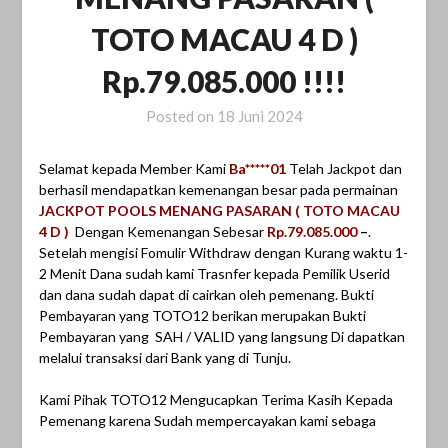
TOTO MACAU 4 D )
Rp.79.085.000 !!!!
Posted on
18 Juni 2024
Selamat kepada Member Kami
Ba*****01
Telah Jackpot dan
berhasil mendapatkan kemenangan besar pada permainan
JACKPOT POOLS MENANG PASARAN ( TOTO MACAU
4 D )
Dengan Kemenangan Sebesar
Rp.79.085.000
–
.
Setelah mengisi Fomulir Withdraw dengan Kurang waktu 1-
2 Menit Dana sudah kami Trasnfer kepada Pemilik Userid
dan dana sudah dapat di cairkan oleh pemenang. Bukti
Pembayaran yang TOTO12 berikan merupakan Bukti
Pembayaran yang SAH / VALID yang langsung Di dapatkan
melalui transaksi dari Bank yang di Tunju.
Kami Pihak TOTO12 Mengucapkan Terima Kasih Kepada
Pemenang karena Sudah mempercayakan kami sebaga