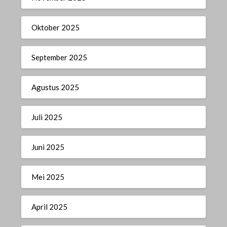
Oktober 2025
September 2025
Agustus 2025
Juli 2025
Juni 2025
Mei 2025
April 2025