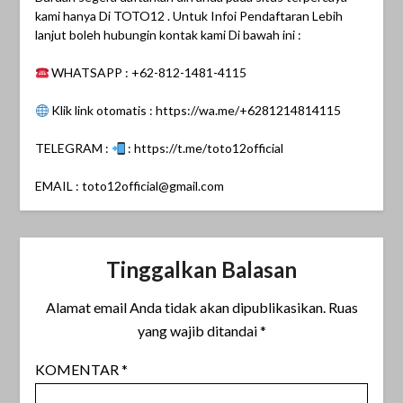
kami hanya Di TOTO12 . Untuk Infoi Pendaftaran Lebih
lanjut boleh hubungin kontak kami Di bawah ini :
WHATSAPP : +62-812-1481-4115
Klik link otomatis : https://wa.me/+6281214814115
TELEGRAM :
: https://t.me/toto12official
EMAIL :
toto12official@gmail.com
Tinggalkan Balasan
Alamat email Anda tidak akan dipublikasikan.
Ruas
yang wajib ditandai
*
KOMENTAR
*