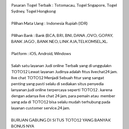
Pasaran Togel Terbaik : Totomacau, Togel Sngapore, Togel
Sydney, Togel Hongkong
Pilihan Mata Uang : Indonesia Rupiah (IDR)
Pilihan Bank : Bank (BCA, BRI, BNI, DANA ,OVO, GOPAY,
BANK JAGO , BANK NEO, LINK AJA,TELKOMSEL,XL.
Platform : iOS, Android, Windows
Salah satu layanan Judi online Terbaik yang di unggulakn
TOTO12 Lewat layanan Judinya adalah fitus livechat24 jam.
live chat TOTO12 Menjadi Sebuah fitur yang sangat
penting yang pasti selalu di sediakan situs penyedia
lanyanan judi online terpercaya seperti TOTO12 . karena
dengan adanya live chat 24 jam, para pemain atau member
yang ada di TOTO12 bisa selalu mudah terhubung pada
layanan customer service.24 jam.
BURUAN GABUNG DI SITUS TOTO12 YANG BANYAK
BONUS NYA