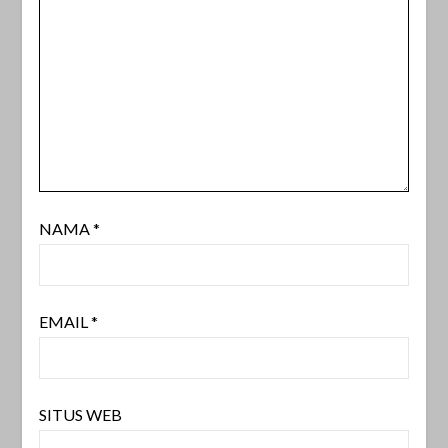
NAMA
*
EMAIL
*
SITUS WEB