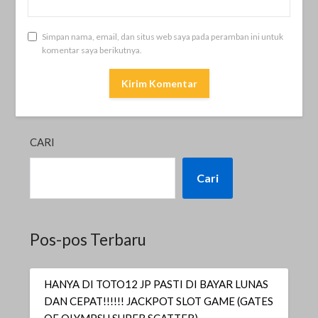
Simpan nama, email, dan situs web saya pada peramban ini untuk
komentar saya berikutnya.
CARI
Cari
Pos-pos Terbaru
HANYA DI TOTO12 JP PASTI DI BAYAR LUNAS
DAN CEPAT!!!!!! JACKPOT SLOT GAME (GATES