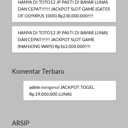
HANYA DI TOTO12 JP PASTI DI BAYAR LUNAS
DAN CEPAT!!!!!! JACKPOT SLOT GAME (GATES
OF OLYMPUS 1000) Rp230.000.000!!!!
HANYA DI TOTO12 JP PASTI DI BAYAR LUNAS
DAN CEPAT!!!!!! JACKPOT SLOT GAME
(MAHJONG WAYS) Rp162.000.000!!!!
Komentar Terbaru
admin
mengenai
JACKPOT TOGEL
Rp.19,000,000 LUNAS
ARSIP