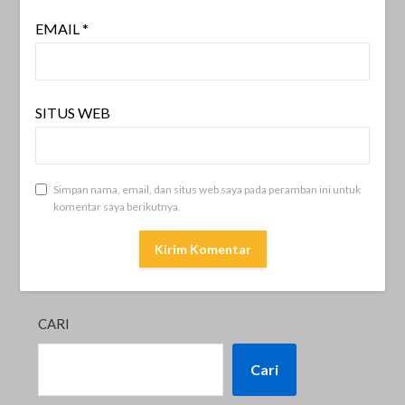
EMAIL
*
SITUS WEB
Simpan nama, email, dan situs web saya pada peramban ini untuk
komentar saya berikutnya.
CARI
Cari