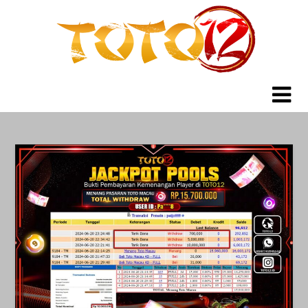
Skip
to
content