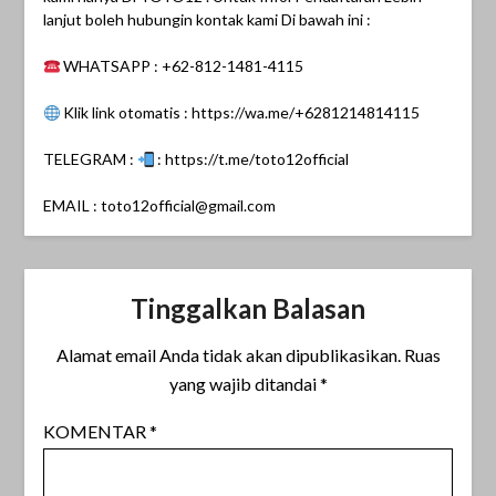
lanjut boleh hubungin kontak kami Di bawah ini :
WHATSAPP : +62-812-1481-4115
Klik link otomatis : https://wa.me/+6281214814115
TELEGRAM :
: https://t.me/toto12official
EMAIL :
toto12official@gmail.com
Tinggalkan Balasan
Alamat email Anda tidak akan dipublikasikan.
Ruas
yang wajib ditandai
*
KOMENTAR
*