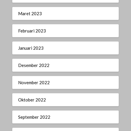
Maret 2023
Februari 2023
Januari 2023
Desember 2022
November 2022
Oktober 2022
September 2022