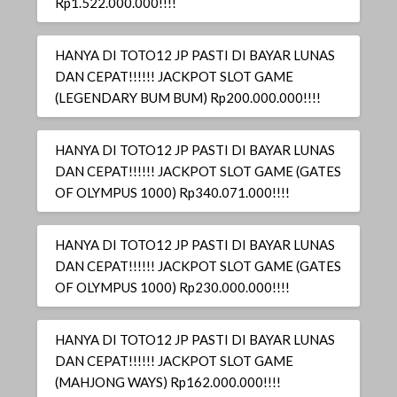
Rp1.522.000.000!!!!
HANYA DI TOTO12 JP PASTI DI BAYAR LUNAS
DAN CEPAT!!!!!! JACKPOT SLOT GAME
(LEGENDARY BUM BUM) Rp200.000.000!!!!
HANYA DI TOTO12 JP PASTI DI BAYAR LUNAS
DAN CEPAT!!!!!! JACKPOT SLOT GAME (GATES
OF OLYMPUS 1000) Rp340.071.000!!!!
HANYA DI TOTO12 JP PASTI DI BAYAR LUNAS
DAN CEPAT!!!!!! JACKPOT SLOT GAME (GATES
OF OLYMPUS 1000) Rp230.000.000!!!!
HANYA DI TOTO12 JP PASTI DI BAYAR LUNAS
DAN CEPAT!!!!!! JACKPOT SLOT GAME
(MAHJONG WAYS) Rp162.000.000!!!!