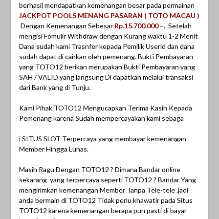
berhasil mendapatkan kemenangan besar pada permainan
JACKPOT POOLS MENANG PASARAN ( TOTO MACAU )
Dengan Kemenangan Sebesar
Rp.15.700.000
–
. Setelah
mengisi Fomulir Withdraw dengan Kurang waktu 1-2 Menit
Dana sudah kami Trasnfer kepada Pemilik Userid dan dana
sudah dapat di cairkan oleh pemenang. Bukti Pembayaran
yang TOTO12 berikan merupakan Bukti Pembayaran yang
SAH / VALID yang langsung Di dapatkan melalui transaksi
dari Bank yang di Tunju.
Kami Pihak TOTO12 Mengucapkan Terima Kasih Kepada
Pemenang karena Sudah mempercayakan kami sebaga
i SITUS SLOT Terpercaya yang membayar kemenangan
Member Hingga Lunas.
Masih Ragu Dengan TOTO12 ? Dimana Bandar online
sekarang yang terpercaya seperti TOTO12 ? Bandar Yang
mengirimkan kemenangan Member Tanpa Tele-tele .jadi
anda bermain di TOTO12 Tidak perlu khawatir pada Situs
TOTO12 karena kemenangan berapa pun pasti di bayar