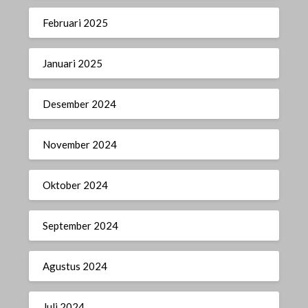
Februari 2025
Januari 2025
Desember 2024
November 2024
Oktober 2024
September 2024
Agustus 2024
Juli 2024