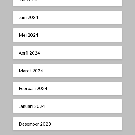
Juni 2024
Mei 2024
April 2024
Maret 2024
Februari 2024
Januari 2024
Desember 2023