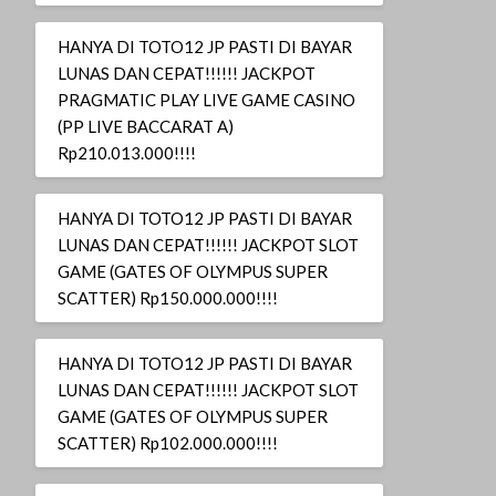
HANYA DI TOTO12 JP PASTI DI BAYAR
LUNAS DAN CEPAT!!!!!! JACKPOT
PRAGMATIC PLAY LIVE GAME CASINO
(PP LIVE BACCARAT A)
Rp210.013.000!!!!
HANYA DI TOTO12 JP PASTI DI BAYAR
LUNAS DAN CEPAT!!!!!! JACKPOT SLOT
GAME (GATES OF OLYMPUS SUPER
SCATTER) Rp150.000.000!!!!
HANYA DI TOTO12 JP PASTI DI BAYAR
LUNAS DAN CEPAT!!!!!! JACKPOT SLOT
GAME (GATES OF OLYMPUS SUPER
SCATTER) Rp102.000.000!!!!