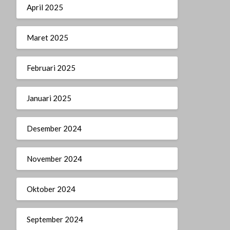
April 2025
Maret 2025
Februari 2025
Januari 2025
Desember 2024
November 2024
Oktober 2024
September 2024