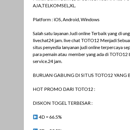
AJA,TELKOMSEL,XL.
Platform : iOS, Android, Windows
Salah satu layanan Judi online Terbaik yang di 
livechat24 jam. live chat TOTO12 Menjadi Sebuah 
situs penyedia lanyanan judi online terpercaya s
para pemain atau member yang ada di TOTO12 bi
service.24 jam.
BURUAN GABUNG DI SITUS TOTO12 YANG
HOT PROMO DARI TOTO12 :
DISKON TOGEL TERBESAR :
4D = 66.5%