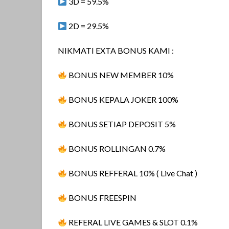
3D = 59.5%
2D = 29.5%
NIKMATI EXTA BONUS KAMI :
BONUS NEW MEMBER 10%
BONUS KEPALA JOKER 100%
BONUS SETIAP DEPOSIT 5%
BONUS ROLLINGAN 0.7%
BONUS REFFERAL 10% ( Live Chat )
BONUS FREESPIN
REFERAL LIVE GAMES & SLOT 0.1%