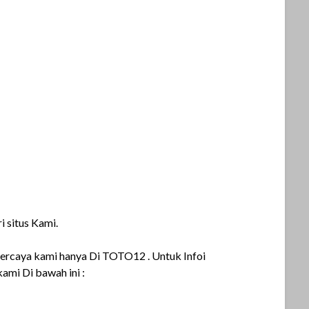
 situs Kami.
rpercaya kami hanya Di TOTO12 . Untuk Infoi
ami Di bawah ini :