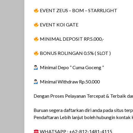
EVENT ZEUS – BOM – STARRLIGHT
EVENT KOI GATE
MINIMAL DEPOSIT RP.5.000,-
BONUS ROLINGAN 0.5% ( SLOT )
Minimal Depo ” Cuma Goceng ”
Minimal Withdraw Rp.50.000
Dengan Proses Pelayanan Tercepat & Terbaik dari
Buruan segera daftarkan diri anda pada situs te
Pendaftaran Lebih lanjut boleh hubungin kontak k
WHATSAPP : +62-812-1481-4115