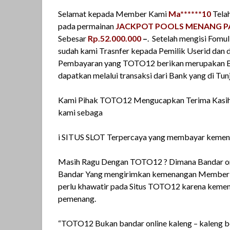
Selamat kepada Member Kami
Ma******10
Tela
pada permainan
JACKPOT POOLS MENANG PA
Sebesar
Rp.52.000.000
–
. Setelah mengisi Fom
sudah kami Trasnfer kepada Pemilik Userid dan d
Pembayaran yang TOTO12 berikan merupakan Bu
dapatkan melalui transaksi dari Bank yang di Tunj
Kami Pihak TOTO12 Mengucapkan Terima Kasi
kami sebaga
i SITUS SLOT Terpercaya yang membayar keme
Masih Ragu Dengan TOTO12 ? Dimana Bandar onl
Bandar Yang mengirimkan kemenangan Member Ta
perlu khawatir pada Situs TOTO12 karena kemen
pemenang.
“TOTO12 Bukan bandar online kaleng – kaleng bo