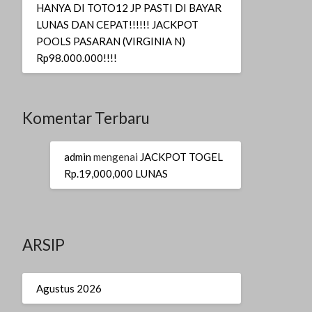
HANYA DI TOTO12 JP PASTI DI BAYAR
LUNAS DAN CEPAT!!!!!! JACKPOT
POOLS PASARAN (VIRGINIA N)
Rp98.000.000!!!!
Komentar Terbaru
admin
mengenai
JACKPOT TOGEL
Rp.19,000,000 LUNAS
ARSIP
Agustus 2026