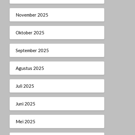
November 2025
Oktober 2025
September 2025
Agustus 2025
Juli 2025
Juni 2025
Mei 2025