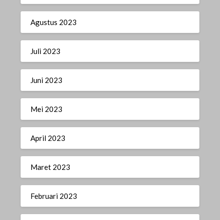
Agustus 2023
Juli 2023
Juni 2023
Mei 2023
April 2023
Maret 2023
Februari 2023