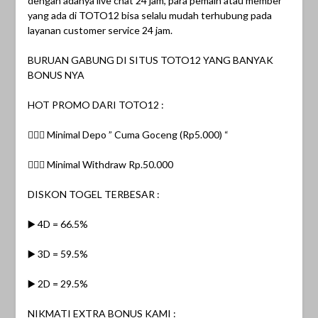
dengan adanya live chat 24 jam, para pemain atau member
yang ada di TOTO12 bisa selalu mudah terhubung pada
layanan customer service 24 jam.
BURUAN GABUNG DI SITUS TOTO12 YANG BANYAK
BONUS NYA
HOT PROMO DARI TOTO12 :
💁🏻‍♂️ Minimal Depo ” Cuma Goceng (Rp5.000) “
💁🏻‍♂️ Minimal Withdraw Rp.50.000
DISKON TOGEL TERBESAR :
▶️ 4D = 66.5%
▶️ 3D = 59.5%
▶️ 2D = 29.5%
NIKMATI EXTRA BONUS KAMI :