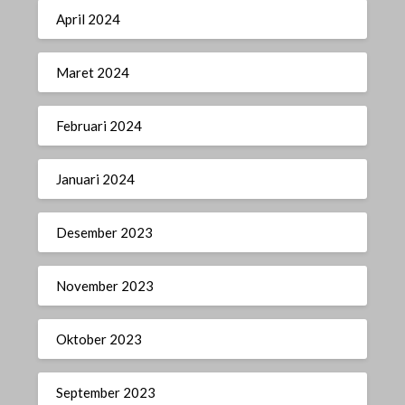
April 2024
Maret 2024
Februari 2024
Januari 2024
Desember 2023
November 2023
Oktober 2023
September 2023