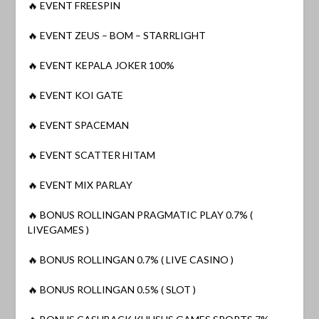
🔥 EVENT FREESPIN
🔥 EVENT ZEUS – BOM – STARRLIGHT
🔥 EVENT KEPALA JOKER 100%
🔥 EVENT KOI GATE
🔥 EVENT SPACEMAN
🔥 EVENT SCATTER HITAM
🔥 EVENT MIX PARLAY
🔥 BONUS ROLLINGAN PRAGMATIC PLAY 0.7% (
LIVEGAMES )
🔥 BONUS ROLLINGAN 0.7% ( LIVE CASINO )
🔥 BONUS ROLLINGAN 0.5% ( SLOT )