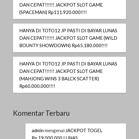
DAN CEPAT!!!!!! JACKPOT SLOT GAME
(SPACEMAN) Rp111.920.000!!!!
HANYA DI TOTO12 JP PASTI DI BAYAR LUNAS
DAN CEPAT!!!!!! JACKPOT SLOT GAME (WILD
BOUNTY SHOWDOWN) Rp65.180.000!!!!
HANYA DI TOTO12 JP PASTI DI BAYAR LUNAS
DAN CEPAT!!!!!! JACKPOT SLOT GAME
(MAHJONG WINS 3 BALCK SCATTER)
Rp60.000.000!!!!
Komentar Terbaru
admin
mengenai
JACKPOT TOGEL
Rp.19,000,000 LUNAS