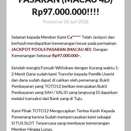
Rp97.000.000!!!!
Posted on
18 Juni 2026
Selamat kepada Member Kami
Ca******
Telah Jackpot dan
berhasil mendapatkan kemenangan besar pada permainan
JACKPOT POOLS PASARAN (MACAU 4D
)
Dengan
Kemenangan Sebesar
Rp97.000.000
–
.
Setelah mengisi Fomulir Withdraw dengan Kurang waktu 1-
2 Menit Dana sudah kami Transfer kepada Pemilik Userid
dan dana sudah dapat di cairkan oleh pemenang. Bukti
Pembayaran yang TOTO12 berikan merupakan Bukti
Pembayaran yang SAH / VALID yang langsung Di dapatkan
melalui transaksi dari Bank yang di Tuju.
Kami Pihak TOTO12 Mengucapkan Terima Kasih Kepada
Pemenang karena Sudah mempercayakan kami sebagai
SITUS SLOT Terpercaya yang membayar kemenangan
Member Hingga Lunas.