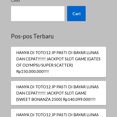
CARI
Cari
Pos-pos Terbaru
HANYA DI TOTO12 JP PASTI DI BAYAR LUNAS
DAN CEPAT!!!!!! JACKPOT SLOT GAME (GATES
OF OLYMPSU SUPER SCATTER)
Rp150.000.000!!!!
HANYA DI TOTO12 JP PASTI DI BAYAR LUNAS
DAN CEPAT!!!!!! JACKPOT SLOT GAME
(SWEET BONANZA 2500) Rp140.099.000!!!!
HANYA DI TOTO12 JP PASTI DI BAYAR LUNAS