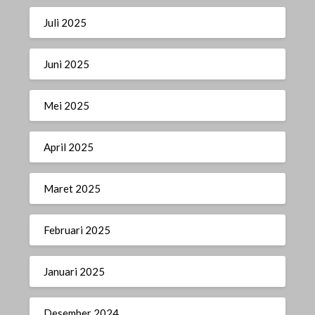
Juli 2025
Juni 2025
Mei 2025
April 2025
Maret 2025
Februari 2025
Januari 2025
Desember 2024