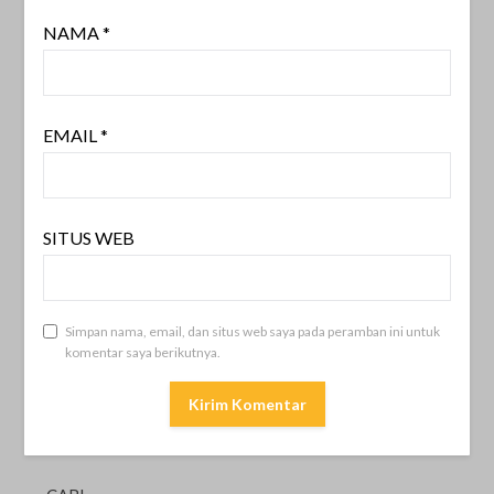
NAMA
*
EMAIL
*
SITUS WEB
Simpan nama, email, dan situs web saya pada peramban ini untuk
komentar saya berikutnya.