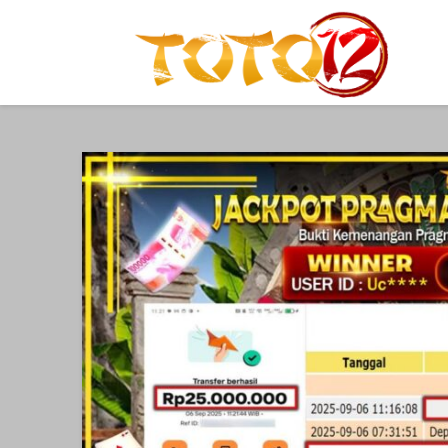
Skip
to
content