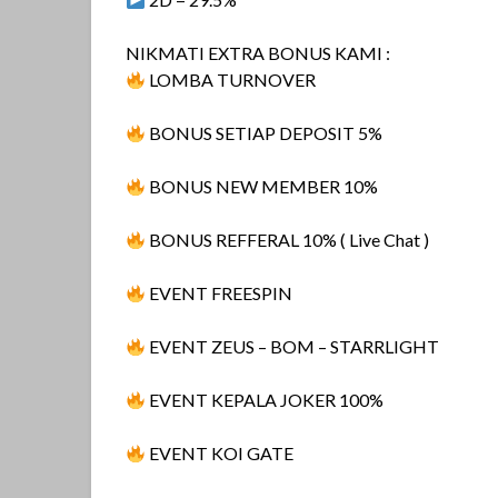
NIKMATI EXTRA BONUS KAMI :
LOMBA TURNOVER
BONUS SETIAP DEPOSIT 5%
BONUS NEW MEMBER 10%
BONUS REFFERAL 10% ( Live Chat )
EVENT FREESPIN
EVENT ZEUS – BOM – STARRLIGHT
EVENT KEPALA JOKER 100%
EVENT KOI GATE