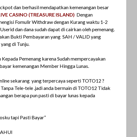
ackpot dan berhasil mendapatkan kemenangan besar
IVE CASINO (TREASURE ISLAND)
Dengan
 mengisi Fomulir Withdraw dengan Kurang waktu 1-2
Userid dan dana sudah dapat di cairkan oleh pemenang.
akan Bukti Pembayaran yang SAH / VALID yang
 yang di Tunju.
h Kepada Pemenang karena Sudah mempercayakan
mbayar kemenangan Member Hingga Lunas.
ine sekarang yang terpercaya seperti TOTO12 ?
npa Tele-tele .jadi anda bermain di TOTO12 Tidak
angan berapa pun pasti di bayar lunas kepada
sku tapi Pasti Bayar”
TAHUI