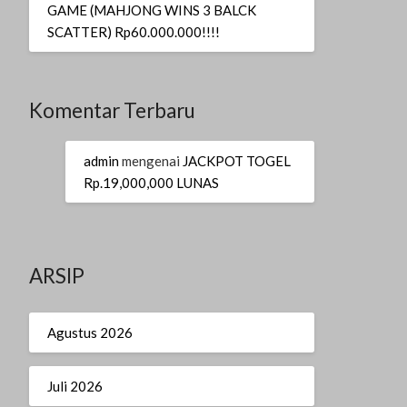
GAME (MAHJONG WINS 3 BALCK
SCATTER) Rp60.000.000!!!!
Komentar Terbaru
admin
mengenai
JACKPOT TOGEL
Rp.19,000,000 LUNAS
ARSIP
Agustus 2026
Juli 2026