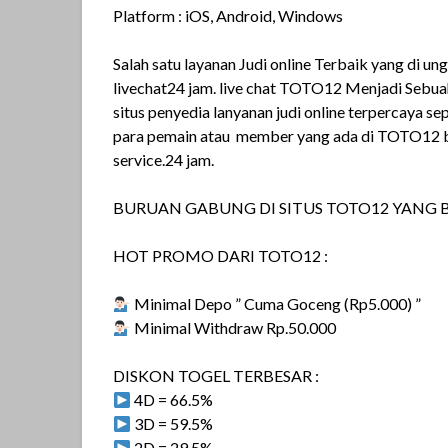
Platform : iOS, Android, Windows
Salah satu layanan Judi online Terbaik yang di 
livechat24 jam. live chat TOTO12 Menjadi Sebuah 
situs penyedia lanyanan judi online terpercaya s
para pemain atau member yang ada di TOTO12 bi
service.24 jam.
BURUAN GABUNG DI SITUS TOTO12 YANG
HOT PROMO DARI TOTO12 :
Minimal Depo ” Cuma Goceng (Rp5.000) ”
Minimal Withdraw Rp.50.000
DISKON TOGEL TERBESAR :
4D = 66.5%
3D = 59.5%
2D = 29.5%