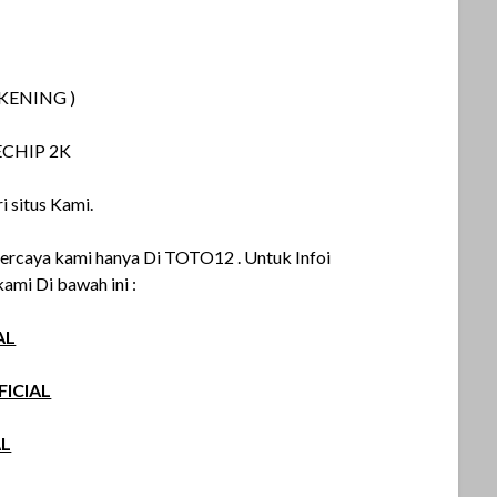
ENING )
CHIP 2K
 situs Kami.
rpercaya kami hanya Di TOTO12 . Untuk Infoi
ami Di bawah ini :
AL
ICIAL
AL