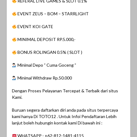
REFERAL LIVE GAMES & SLOT 0.1%
EVENT ZEUS – BOM – STARRLIGHT
EVENT KOI GATE
MINIMAL DEPOSIT RP.5.000,-
BONUS ROLINGAN 0.5% ( SLOT )
Minimal Depo ” Cuma Goceng ”
Minimal Withdraw Rp.50.000
Dengan Proses Pelayanan Tercepat & Terbaik dari situs
Kami.
Buruan segera daftarkan diri anda pada situs terpercaya
kami hanya Di TOTO12 . Untuk Infoi Pendaftaran Lebih
lanjut boleh hubungin kontak kami Di bawah ini :
WHATSAPP : +62-812-1481-4115