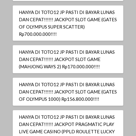
HANYA DI TOTO12 JP PASTI DI BAYAR LUNAS
DAN CEPAT!!!!!! JACKPOT SLOT GAME (GATES
OF OLYMPUS SUPER SCATTER)
Rp700.000.000!!!!
HANYA DI TOTO12 JP PASTI DI BAYAR LUNAS
DAN CEPAT!!!!!! JACKPOT SLOT GAME
(MAHJONG WAYS 2) Rp170.000.000!!!!
HANYA DI TOTO12 JP PASTI DI BAYAR LUNAS
DAN CEPAT!!!!!! JACKPOT SLOT GAME (GATES
OF OLYMPUS 1000) Rp156.800.000!!!!
HANYA DI TOTO12 JP PASTI DI BAYAR LUNAS
DAN CEPAT!!!!!! JACKPOT PRAGMATIC PLAY
LIVE GAME CASINO (PPLD ROULETTE LUCKY