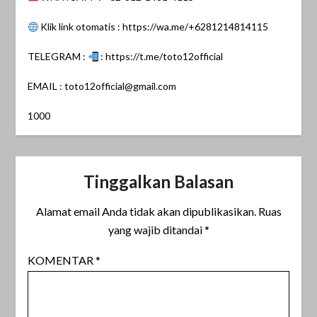
Klik link otomatis : https://wa.me/+6281214814115
TELEGRAM :
: https://t.me/toto12official
EMAIL :
toto12official@gmail.com
1000
Tinggalkan Balasan
Alamat email Anda tidak akan dipublikasikan.
Ruas
yang wajib ditandai
*
KOMENTAR
*