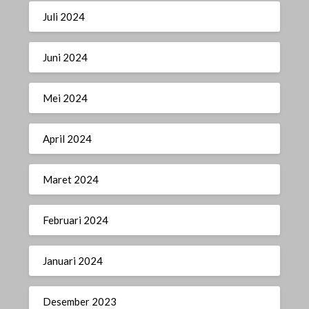
Juli 2024
Juni 2024
Mei 2024
April 2024
Maret 2024
Februari 2024
Januari 2024
Desember 2023