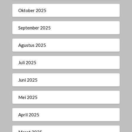
Oktober 2025
September 2025
Agustus 2025
Juli 2025
Juni 2025
Mei 2025
April 2025
Maret 2025