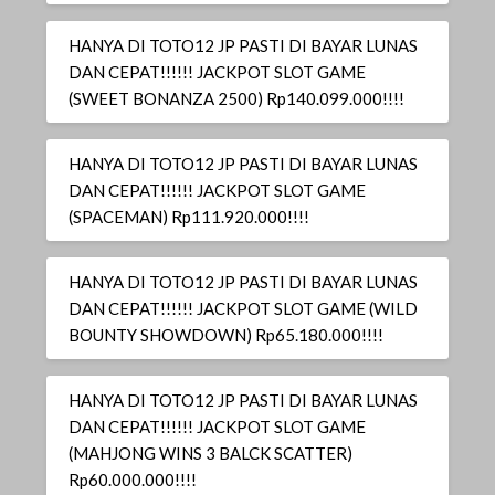
HANYA DI TOTO12 JP PASTI DI BAYAR LUNAS
DAN CEPAT!!!!!! JACKPOT SLOT GAME
(SWEET BONANZA 2500) Rp140.099.000!!!!
HANYA DI TOTO12 JP PASTI DI BAYAR LUNAS
DAN CEPAT!!!!!! JACKPOT SLOT GAME
(SPACEMAN) Rp111.920.000!!!!
HANYA DI TOTO12 JP PASTI DI BAYAR LUNAS
DAN CEPAT!!!!!! JACKPOT SLOT GAME (WILD
BOUNTY SHOWDOWN) Rp65.180.000!!!!
HANYA DI TOTO12 JP PASTI DI BAYAR LUNAS
DAN CEPAT!!!!!! JACKPOT SLOT GAME
(MAHJONG WINS 3 BALCK SCATTER)
Rp60.000.000!!!!