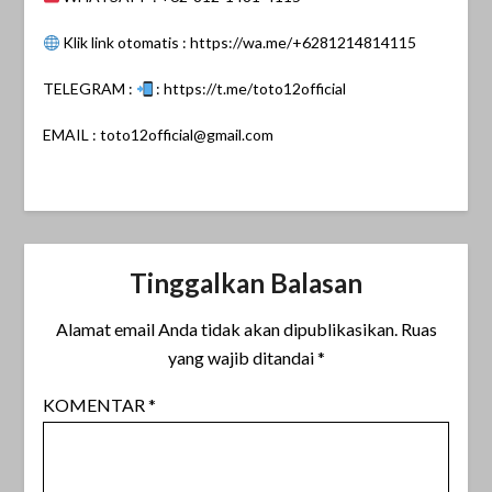
Klik link otomatis : https://wa.me/+6281214814115
TELEGRAM :
: https://t.me/toto12official
EMAIL :
toto12official@gmail.com
Tinggalkan Balasan
Alamat email Anda tidak akan dipublikasikan.
Ruas
yang wajib ditandai
*
KOMENTAR
*