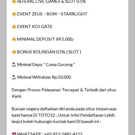
REFERAL LIVE GAMES & SLOT 0.1%
EVENT ZEUS – BOM – STARRLIGHT
EVENT KOI GATE
MINIMAL DEPOSIT RP.5.000,-
BONUS ROLINGAN 0.5% ( SLOT )
Minimal Depo ” Cuma Goceng ”
Minimal Withdraw Rp.50.000
Dengan Proses Pelayanan Tercepat & Terbaik dari situs
Kami.
Buruan segera daftarkan diri anda pada situs terpercaya
kami hanya Di TOTO12 . Untuk Infoi Pendaftaran Lebih
lanjut boleh hubungin kontak kami Di bawah ini :
WHATSAPP : +62-812-1481-4115