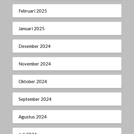
Februari 2025
Januari 2025
Desember 2024
November 2024
Oktober 2024
September 2024
Agustus 2024