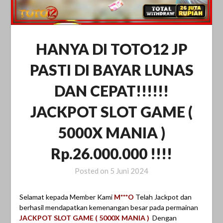
HANYA DI TOTO12 JP
PASTI DI BAYAR LUNAS
DAN CEPAT!!!!!!
JACKPOT SLOT GAME (
5000X MANIA )
Rp.26.000.000 !!!!
Posted on
5 Juni 2024
Selamat kepada Member Kami
M***O
Telah Jackpot dan
berhasil mendapatkan kemenangan besar pada permainan
JACKPOT SLOT GAME ( 5000X MANIA )
Dengan