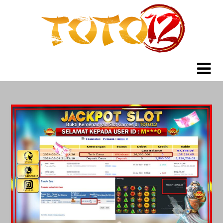
Skip
to
content