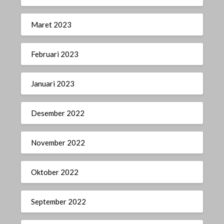
Maret 2023
Februari 2023
Januari 2023
Desember 2022
November 2022
Oktober 2022
September 2022