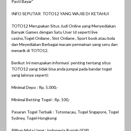
Pasti Bayar”
INFO SEPUTAR TOTO12 YANG WAJIB DI KETAHUI
TOTO12 Merupakan Situs Judi Online yang Menyediakan
Banyak Games dengan Satu User Id seperti live
casino,Togel Onliane , Slot Onliane , Sport book atau bola
dan Meyediakan Berbagai macam permainan yang seru dan
menarik di TOTO12.
Berikut Ini merupakan informasi penting tentang situs
TOTO12 yang tidak bisa anda jumpai pada bandar togel
yang lainnya seperti:
Minimal Depo : Rp. 5.000,-
Minimal Betting Togel : Rp. 100,-
Pasaran Togel Terbaik : Totomacau, Togel Sngapore, Togel
Sydney, Togel Hongkong
Pilihan Mata Uang : Indonesia Rupiah (IDR)