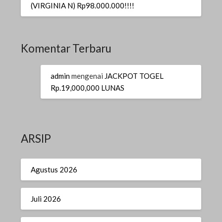
(VIRGINIA N) Rp98.000.000!!!!
Komentar Terbaru
admin
mengenai
JACKPOT TOGEL
Rp.19,000,000 LUNAS
ARSIP
Agustus 2026
Juli 2026