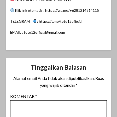
Klik link otomatis : https://wa.me/+6281214814115
TELEGRAM :
: https://t.me/toto12official
EMAIL :
toto12official@gmail.com
Tinggalkan Balasan
Alamat email Anda tidak akan dipublikasikan.
Ruas
yang wajib ditandai
*
KOMENTAR
*