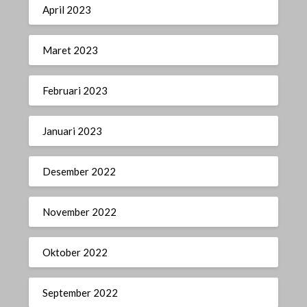
April 2023
Maret 2023
Februari 2023
Januari 2023
Desember 2022
November 2022
Oktober 2022
September 2022