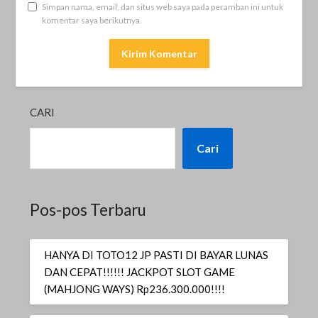
Simpan nama, email, dan situs web saya pada peramban ini untuk
komentar saya berikutnya.
CARI
Cari
Pos-pos Terbaru
HANYA DI TOTO12 JP PASTI DI BAYAR LUNAS
DAN CEPAT!!!!!! JACKPOT SLOT GAME
(MAHJONG WAYS) Rp236.300.000!!!!