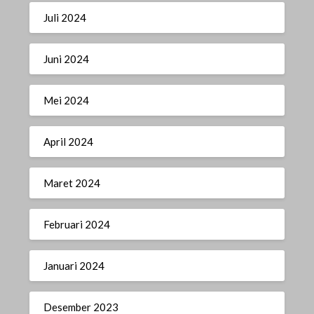
Juli 2024
Juni 2024
Mei 2024
April 2024
Maret 2024
Februari 2024
Januari 2024
Desember 2023