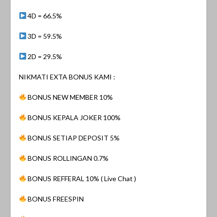
4D = 66.5%
3D = 59.5%
2D = 29.5%
NIKMATI EXTA BONUS KAMI :
BONUS NEW MEMBER 10%
BONUS KEPALA JOKER 100%
BONUS SETIAP DEPOSIT 5%
BONUS ROLLINGAN 0.7%
BONUS REFFERAL 10% ( Live Chat )
BONUS FREESPIN