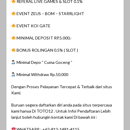
REFERAL LIVE GAMES & SLOT 0.1%
EVENT ZEUS – BOM – STARRLIGHT
EVENT KOI GATE
MINIMAL DEPOSIT RP.5.000,-
BONUS ROLINGAN 0.5% ( SLOT )
Minimal Depo ” Cuma Goceng ”
Minimal Withdraw Rp.50.000
Dengan Proses Pelayanan Tercepat & Terbaik dari situs
Kami.
Buruan segera daftarkan diri anda pada situs terpercaya
kami hanya Di TOTO12 . Untuk Infoi Pendaftaran Lebih
lanjut boleh hubungin kontak kami Di bawah ini :
WHATSAPP : +62-812-1481-4115