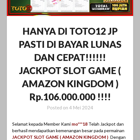
HANYA DI TOTO12 JP
PASTI DI BAYAR LUNAS
DAN CEPAT!!!!!!
JACKPOT SLOT GAME (
AMAZON KINGDOM )
Rp.106.000.000 !!!!
Posted on
4 Mei 2024
Selamat kepada Member Kami
mo***18
Telah Jackpot dan
berhasil mendapatkan kemenangan besar pada permainan
JACKPOT SLOT GAME ( AMAZON KINGDOM )
Dengan