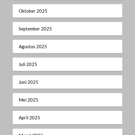
Oktober 2025
September 2025
Agustus 2025
Juli 2025
Juni 2025
Mei 2025
April 2025