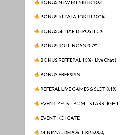
BONUS NEW MEMBER 10%
BONUS KEPALA JOKER 100%
BONUS SETIAP DEPOSIT 5%
BONUS ROLLINGAN 0.7%
BONUS REFFERAL 10% ( Live Chat )
BONUS FREESPIN
REFERAL LIVE GAMES & SLOT 0.1%
EVENT ZEUS – BOM – STARRLIGHT
EVENT KOI GATE
MINIMAL DEPOSIT RP.5.000,-