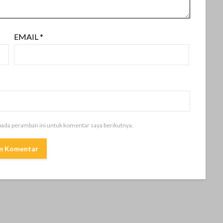
EMAIL
*
pada peramban ini untuk komentar saya berikutnya.