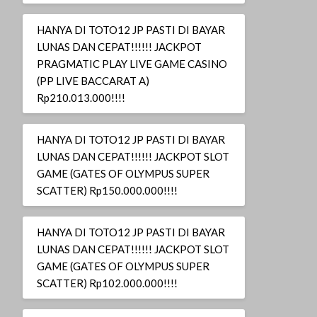
HANYA DI TOTO12 JP PASTI DI BAYAR
LUNAS DAN CEPAT!!!!!! JACKPOT
PRAGMATIC PLAY LIVE GAME CASINO
(PP LIVE BACCARAT A)
Rp210.013.000!!!!
HANYA DI TOTO12 JP PASTI DI BAYAR
LUNAS DAN CEPAT!!!!!! JACKPOT SLOT
GAME (GATES OF OLYMPUS SUPER
SCATTER) Rp150.000.000!!!!
HANYA DI TOTO12 JP PASTI DI BAYAR
LUNAS DAN CEPAT!!!!!! JACKPOT SLOT
GAME (GATES OF OLYMPUS SUPER
SCATTER) Rp102.000.000!!!!