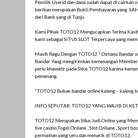
Pemilik Userid dan dana sudah dapat di cairka
berikan merupakan Bukti Pembayaran yang SAH /
dari Bank yang di Tunju.
Kami Pihak TOTO12 Mengucapkan Terima Kasi
kami sebagai SITUS SLOT Terpercaya yang me
Masih Ragu Dengan TOTO12 ? Dimana Bandar onl
Bandar Yang mengirimkan kemenangan Member Ta
perlu khawatir pada Situs TOTO12 karena kemen
pemenang.
“TOTO12 Bukan bandar online kaleng – kaleng bo
INFO SEPUTAR TOTO12 YANG WAJIB DI KE
TOTO12 Merupakan Situs Judi Online yang Meny
live casino,Togel Onliane , Slot Onliane , Spor
permainan yang seru dan menarik di TOTO12.