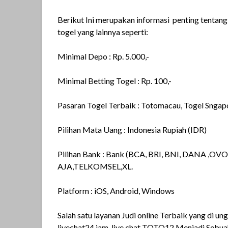
Berikut Ini merupakan informasi penting tentan
togel yang lainnya seperti:
Minimal Depo : Rp. 5.000,-
Minimal Betting Togel : Rp. 100,-
Pasaran Togel Terbaik : Totomacau, Togel Sngap
Pilihan Mata Uang : Indonesia Rupiah (IDR)
Pilihan Bank : Bank (BCA, BRI, BNI, DANA ,
AJA,TELKOMSEL,XL.
Platform : iOS, Android, Windows
Salah satu layanan Judi online Terbaik yang di 
livechat24 jam. live chat TOTO12 Menjadi Sebuah 