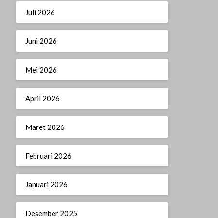
Juli 2026
Juni 2026
Mei 2026
April 2026
Maret 2026
Februari 2026
Januari 2026
Desember 2025