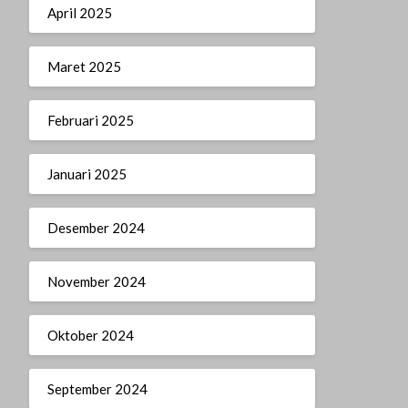
April 2025
Maret 2025
Februari 2025
Januari 2025
Desember 2024
November 2024
Oktober 2024
September 2024