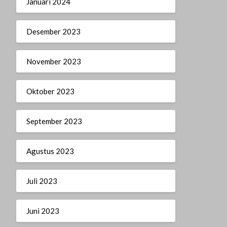
Januari 2024
Desember 2023
November 2023
Oktober 2023
September 2023
Agustus 2023
Juli 2023
Juni 2023