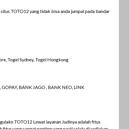
g situs TOTO12 yang tidak bisa anda jumpai pada bandar
ore, Togel Sydney, Togel Hongkong
OVO, GOPAY, BANK JAGO , BANK NEO, LINK
unggulakn TOTO12 Lewat layanan Judinya adalah fitus
fitur yang sangat penting yang pasti selalu di sediakan