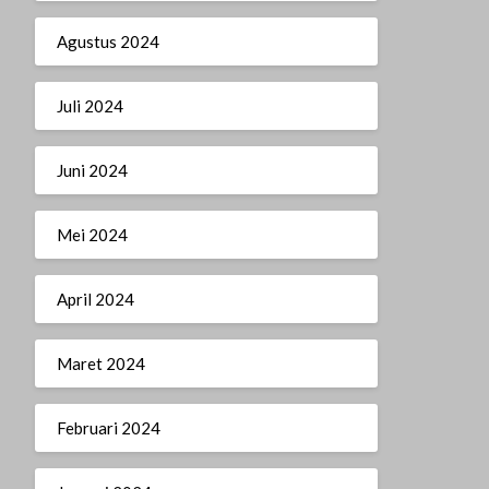
Agustus 2024
Juli 2024
Juni 2024
Mei 2024
April 2024
Maret 2024
Februari 2024