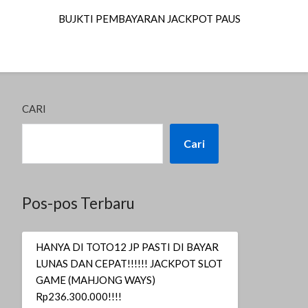
BUJKTI PEMBAYARAN JACKPOT PAUS
CARI
Cari
Pos-pos Terbaru
HANYA DI TOTO12 JP PASTI DI BAYAR
LUNAS DAN CEPAT!!!!!! JACKPOT SLOT
GAME (MAHJONG WAYS)
Rp236.300.000!!!!