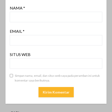
NAMA
*
EMAIL
*
SITUS WEB
Simpan nama, email, dan situs web saya pada peramban ini untuk
komentar saya berikutnya.