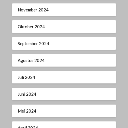
November 2024
Oktober 2024
September 2024
Agustus 2024
Juli 2024
Juni 2024
Mei 2024
April 2024