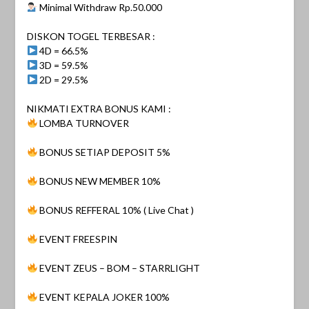
Minimal Withdraw Rp.50.000
DISKON TOGEL TERBESAR :
4D = 66.5%
3D = 59.5%
2D = 29.5%
NIKMATI EXTRA BONUS KAMI :
LOMBA TURNOVER
BONUS SETIAP DEPOSIT 5%
BONUS NEW MEMBER 10%
BONUS REFFERAL 10% ( Live Chat )
EVENT FREESPIN
EVENT ZEUS – BOM – STARRLIGHT
EVENT KEPALA JOKER 100%