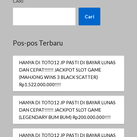
CARI
Cari
Pos-pos Terbaru
HANYA DI TOTO12 JP PASTI DI BAYAR LUNAS
DAN CEPAT!!!!!! JACKPOT SLOT GAME
(MAHJONG WINS 3 BLACK SCATTER)
Rp1.522.000.000!!!!
HANYA DI TOTO12 JP PASTI DI BAYAR LUNAS
DAN CEPAT!!!!!! JACKPOT SLOT GAME
(LEGENDARY BUM BUM) Rp200.000.000!!!!
HANYA DI TOTO12 JP PASTI DI BAYAR LUNAS