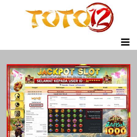
Skip
to
content