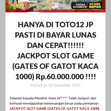
HANYA DI TOTO12 JP
PASTI DI BAYAR LUNAS
DAN CEPAT!!!!!!
JACKPOT SLOT GAME
(GATES OF GATOT KACA
1000) Rp.60.000.000 !!!!
Posted on
10 September 2025
Selamat kepada Member Kami
Je******
Telah Jackpot dan
berhasil mendapatkan kemenangan besar pada permainan
JACKPOT SLOT GAME (GATES OF GATOT KACA 1000)