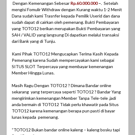
Dengan Kemenangan Sebesar
Rp.60.000.000
–
. Setelah
mengisi Fomulir Withdraw dengan Kurang waktu 1-2 Menit
Dana sudah kami Trasnfer kepada Pemilik Userid dan dana
sudah dapat di cairkan oleh pemenang. Bukti Pembayaran
yang TOTO12 berikan merupakan Bukti Pembayaran yang
SAH / VALID yang langsung Di dapatkan melalui transaksi
dari Bank yang di Tunju.
Kami Pihak TOTO12 Mengucapkan Terima Kasih Kepada
Pemenang karena Sudah mempercayakan kami sebagai
SITUS SLOT Terpercaya yang membayar kemenangan
Member Hingga Lunas.
Masih Ragu Dengan TOTO12 ? Dimana Bandar online
sekarang yang terpercaya seperti TOTO12 ? Bandar Yang
mengirimkan kemenangan Member Tanpa Tele-tele .jadi
anda bermain di TOTO12 Tidak perlu khawatir pada Situs
TOTO12 karena kemenangan berapa pun pasti di bayar
lunas kepada pemenang.
“TOTO12 Bukan bandar online kaleng – kaleng bosku tapi