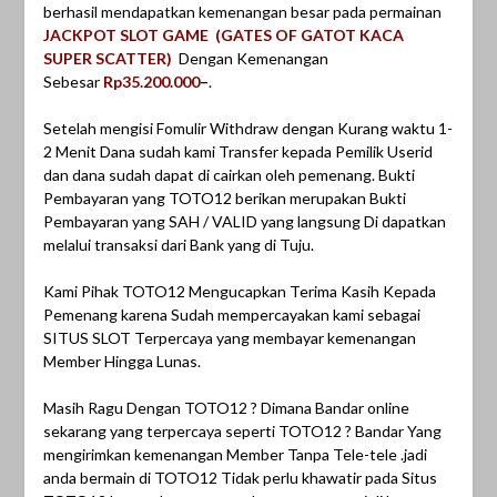
berhasil mendapatkan kemenangan besar pada permainan
JACKPOT SLOT GAME (GATES OF GATOT KACA
SUPER SCATTER)
Dengan Kemenangan
Sebesar
Rp35.200.000
–
.
Setelah mengisi Fomulir Withdraw dengan Kurang waktu 1-
2 Menit Dana sudah kami Transfer kepada Pemilik Userid
dan dana sudah dapat di cairkan oleh pemenang. Bukti
Pembayaran yang TOTO12 berikan merupakan Bukti
Pembayaran yang SAH / VALID yang langsung Di dapatkan
melalui transaksi dari Bank yang di Tuju.
Kami Pihak TOTO12 Mengucapkan Terima Kasih Kepada
Pemenang karena Sudah mempercayakan kami sebagai
SITUS SLOT Terpercaya yang membayar kemenangan
Member Hingga Lunas.
Masih Ragu Dengan TOTO12 ? Dimana Bandar online
sekarang yang terpercaya seperti TOTO12 ? Bandar Yang
mengirimkan kemenangan Member Tanpa Tele-tele .jadi
anda bermain di TOTO12 Tidak perlu khawatir pada Situs