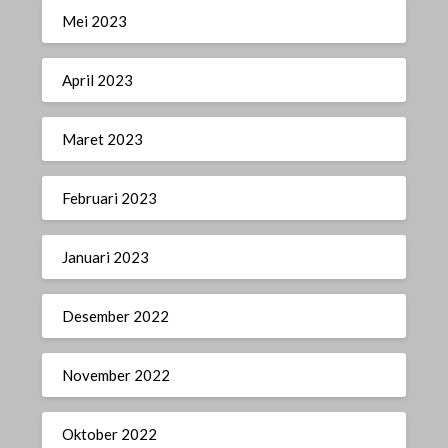
Mei 2023
April 2023
Maret 2023
Februari 2023
Januari 2023
Desember 2022
November 2022
Oktober 2022