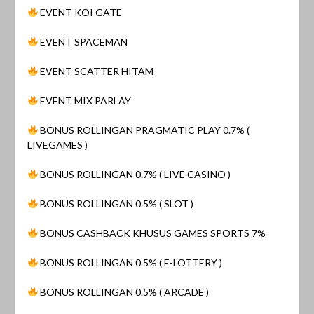
EVENT KOI GATE
EVENT SPACEMAN
EVENT SCATTER HITAM
EVENT MIX PARLAY
BONUS ROLLINGAN PRAGMATIC PLAY 0.7% (
LIVEGAMES )
BONUS ROLLINGAN 0.7% ( LIVE CASINO )
BONUS ROLLINGAN 0.5% ( SLOT )
BONUS CASHBACK KHUSUS GAMES SPORTS 7%
BONUS ROLLINGAN 0.5% ( E-LOTTERY )
BONUS ROLLINGAN 0.5% ( ARCADE )