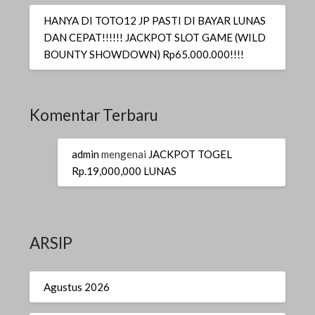
HANYA DI TOTO12 JP PASTI DI BAYAR LUNAS
DAN CEPAT!!!!!! JACKPOT SLOT GAME (WILD
BOUNTY SHOWDOWN) Rp65.000.000!!!!
Komentar Terbaru
admin
mengenai
JACKPOT TOGEL
Rp.19,000,000 LUNAS
ARSIP
Agustus 2026