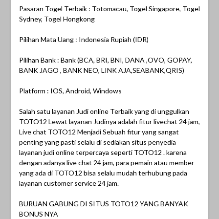
Pasaran Togel Terbaik : Totomacau, Togel Singapore, Togel
Sydney, Togel Hongkong
Pilihan Mata Uang : Indonesia Rupiah (IDR)
Pilihan Bank : Bank (BCA, BRI, BNI, DANA ,OVO, GOPAY,
BANK JAGO , BANK NEO, LINK AJA,SEABANK,QRIS)
Platform : IOS, Android, Windows
Salah satu layanan Judi online Terbaik yang di unggulkan
TOTO12 Lewat layanan Judinya adalah fitur livechat 24 jam,
Live chat TOTO12 Menjadi Sebuah fitur yang sangat
penting yang pasti selalu di sediakan situs penyedia
layanan judi online terpercaya seperti TOTO12 . karena
dengan adanya live chat 24 jam, para pemain atau member
yang ada di TOTO12 bisa selalu mudah terhubung pada
layanan customer service 24 jam.
BURUAN GABUNG DI SITUS TOTO12 YANG BANYAK
BONUS NYA