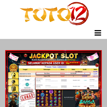
Skip
to
content