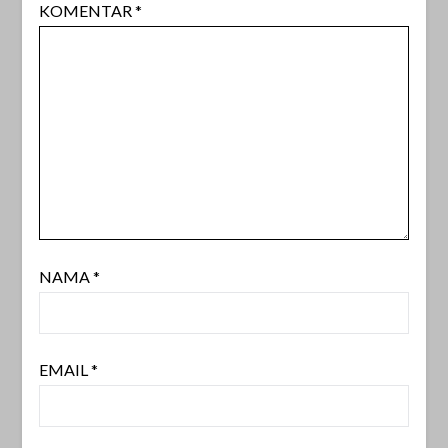
KOMENTAR
*
NAMA
*
EMAIL
*