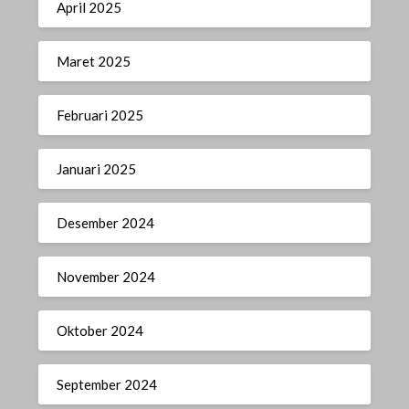
April 2025
Maret 2025
Februari 2025
Januari 2025
Desember 2024
November 2024
Oktober 2024
September 2024