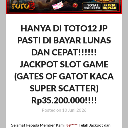
HANYA DI TOTO12 JP
PASTI DI BAYAR LUNAS
DAN CEPAT!!!!!!
JACKPOT SLOT GAME
(GATES OF GATOT KACA
SUPER SCATTER)
Rp35.200.000!!!!
Posted on
10 Juni 2026
Selamat kepada Member Kami
Ke*****
Telah Jackpot dan