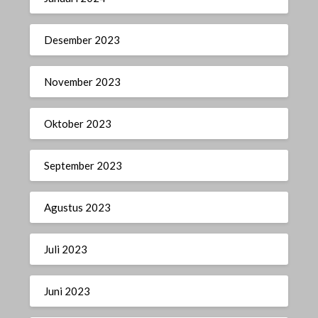
Desember 2023
November 2023
Oktober 2023
September 2023
Agustus 2023
Juli 2023
Juni 2023