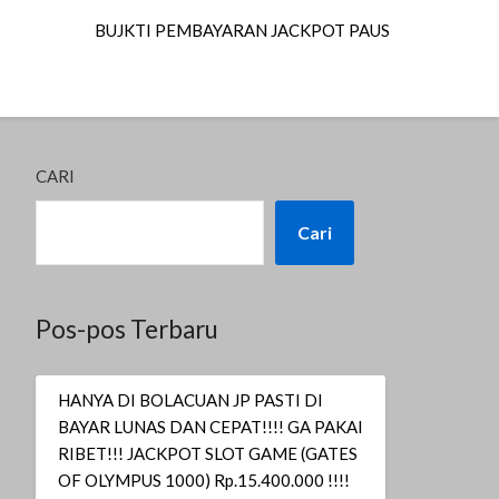
BUJKTI PEMBAYARAN JACKPOT PAUS
CARI
Cari
Pos-pos Terbaru
HANYA DI BOLACUAN JP PASTI DI
BAYAR LUNAS DAN CEPAT!!!! GA PAKAI
RIBET!!! JACKPOT SLOT GAME (GATES
OF OLYMPUS 1000) Rp.15.400.000 !!!!