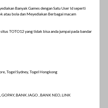
ediakan Banyak Games dengan Satu User Id seperti
t book atau bola dan Meyediakan Berbagai macam
g situs TOTO12 yang tidak bisa anda jumpai pada bandar
ore, Togel Sydney, Togel Hongkong
OVO, GOPAY, BANK JAGO , BANK NEO, LINK