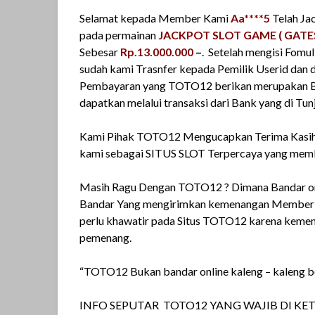
Selamat kepada Member Kami
Aa****5
Telah Ja
pada permainan
JACKPOT SLOT GAME ( GATES
Sebesar
Rp.13.000.000
–
. Setelah mengisi Fom
sudah kami Trasnfer kepada Pemilik Userid dan d
Pembayaran yang TOTO12 berikan merupakan Bu
dapatkan melalui transaksi dari Bank yang di Tunj
Kami Pihak TOTO12 Mengucapkan Terima Kasi
kami sebagai SITUS SLOT Terpercaya yang me
Masih Ragu Dengan TOTO12 ? Dimana Bandar onl
Bandar Yang mengirimkan kemenangan Member Ta
perlu khawatir pada Situs TOTO12 karena kemen
pemenang.
“TOTO12 Bukan bandar online kaleng – kaleng bo
INFO SEPUTAR TOTO12 YANG WAJIB DI KE