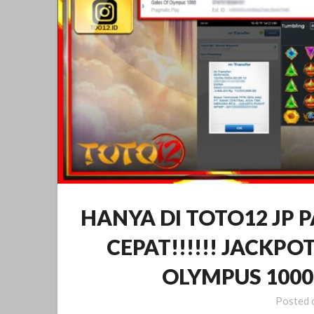
HANYA DI TOTO12 JP P
CEPAT!!!!!! JACKPO
OLYMPUS 1000 )
Posted