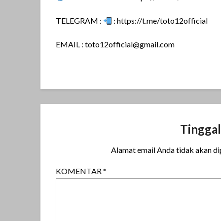
TELEGRAM :
: https://t.me/toto12official
EMAIL :
toto12official@gmail.com
Tinggal
Alamat email Anda tidak akan di
KOMENTAR
*