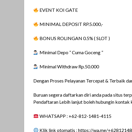
EVENT KOI GATE
MINIMAL DEPOSIT RP.5.000,-
BONUS ROLINGAN 0.5% ( SLOT )
Minimal Depo ” Cuma Goceng ”
Minimal Withdraw Rp.50.000
Dengan Proses Pelayanan Tercepat & Terbaik dari
Buruan segera daftarkan diri anda pada situs te
Pendaftaran Lebih lanjut boleh hubungin kontak k
WHATSAPP : +62-812-1481-4115
Klik link otomatis : https://wa.me/+628121