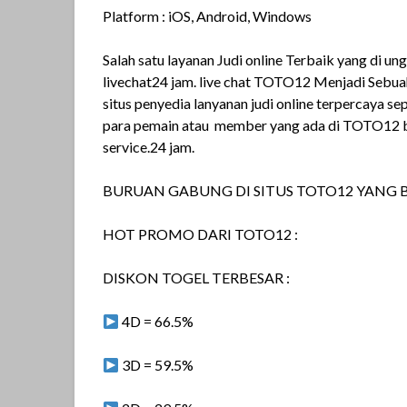
Platform : iOS, Android, Windows
Salah satu layanan Judi online Terbaik yang di 
livechat24 jam. live chat TOTO12 Menjadi Sebuah 
situs penyedia lanyanan judi online terpercaya s
para pemain atau member yang ada di TOTO12 bi
service.24 jam.
BURUAN GABUNG DI SITUS TOTO12 YANG
HOT PROMO DARI TOTO12 :
DISKON TOGEL TERBESAR :
4D = 66.5%
3D = 59.5%