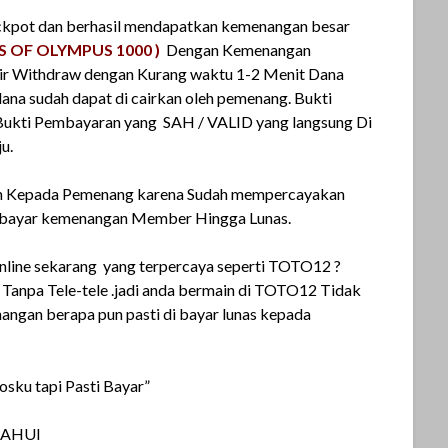
ckpot dan berhasil mendapatkan kemenangan besar
 OF OLYMPUS 1000 )
Dengan Kemenangan
ulir Withdraw dengan Kurang waktu 1-2 Menit Dana
ana sudah dapat di cairkan oleh pemenang. Bukti
kti Pembayaran yang SAH / VALID yang langsung Di
u.
h Kepada Pemenang karena Sudah mempercayakan
mbayar kemenangan Member Hingga Lunas.
ine sekarang yang terpercaya seperti TOTO12 ?
npa Tele-tele .jadi anda bermain di TOTO12 Tidak
angan berapa pun pasti di bayar lunas kepada
sku tapi Pasti Bayar”
TAHUI