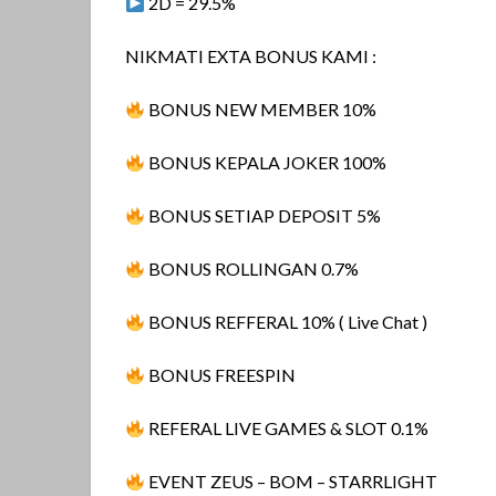
2D = 29.5%
NIKMATI EXTA BONUS KAMI :
BONUS NEW MEMBER 10%
BONUS KEPALA JOKER 100%
BONUS SETIAP DEPOSIT 5%
BONUS ROLLINGAN 0.7%
BONUS REFFERAL 10% ( Live Chat )
BONUS FREESPIN
REFERAL LIVE GAMES & SLOT 0.1%
EVENT ZEUS – BOM – STARRLIGHT