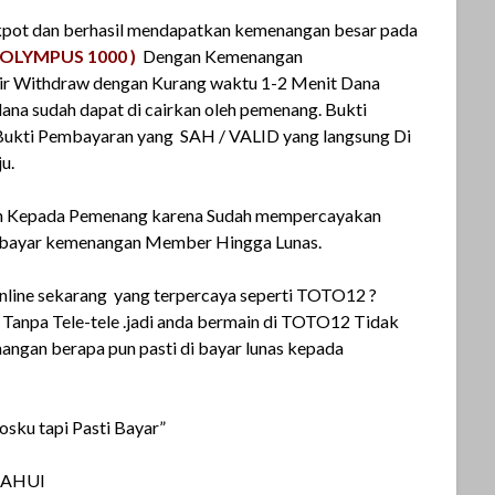
kpot dan berhasil mendapatkan kemenangan besar pada
OLYMPUS 1000 )
Dengan Kemenangan
ulir Withdraw dengan Kurang waktu 1-2 Menit Dana
ana sudah dapat di cairkan oleh pemenang. Bukti
kti Pembayaran yang SAH / VALID yang langsung Di
u.
h Kepada Pemenang karena Sudah mempercayakan
mbayar kemenangan Member Hingga Lunas.
ine sekarang yang terpercaya seperti TOTO12 ?
npa Tele-tele .jadi anda bermain di TOTO12 Tidak
angan berapa pun pasti di bayar lunas kepada
sku tapi Pasti Bayar”
TAHUI