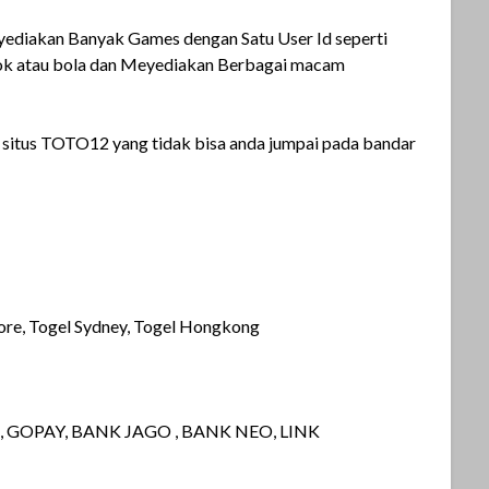
ediakan Banyak Games dengan Satu User Id seperti
t book atau bola dan Meyediakan Berbagai macam
g situs TOTO12 yang tidak bisa anda jumpai pada bandar
ore, Togel Sydney, Togel Hongkong
OVO, GOPAY, BANK JAGO , BANK NEO, LINK