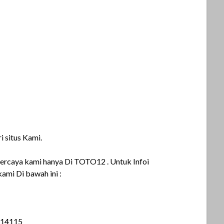
 situs Kami.
rpercaya kami hanya Di TOTO12 . Untuk Infoi
ami Di bawah ini :
4814115