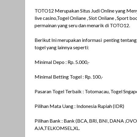
TOTO12 Merupakan Situs Judi Online yang Meny
live casino,Togel Onliane , Slot Onliane , Spor
permainan yang seru dan menarik di TOTO12.
Berikut Ini merupakan informasi penting tentan
togel yang lainnya seperti:
Minimal Depo : Rp. 5.000,-
Minimal Betting Togel : Rp. 100,-
Pasaran Togel Terbaik : Totomacau, Togel Sngap
Pilihan Mata Uang : Indonesia Rupiah (IDR)
Pilihan Bank : Bank (BCA, BRI, BNI, DANA ,
AJA,TELKOMSEL,XL.