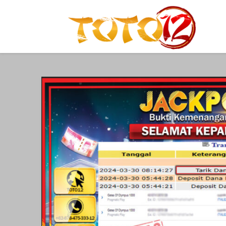
Skip
to
content