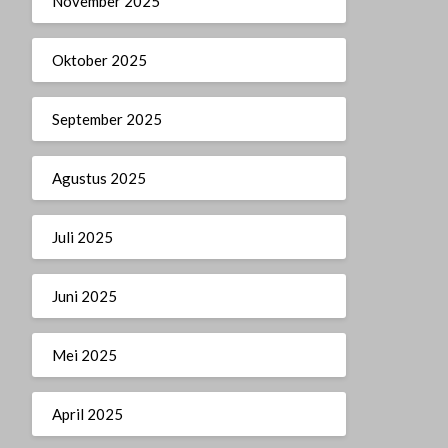
November 2025
Oktober 2025
September 2025
Agustus 2025
Juli 2025
Juni 2025
Mei 2025
April 2025