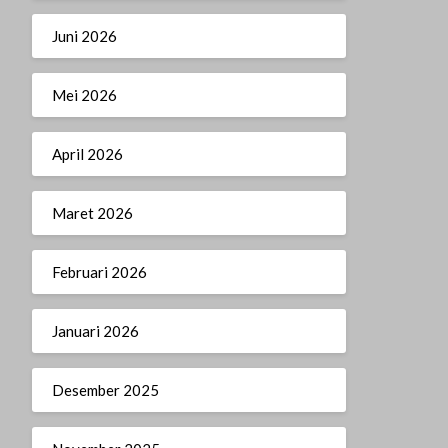
Juni 2026
Mei 2026
April 2026
Maret 2026
Februari 2026
Januari 2026
Desember 2025