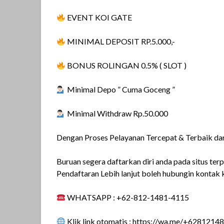
EVENT KOI GATE
MINIMAL DEPOSIT RP.5.000,-
BONUS ROLINGAN 0.5% ( SLOT )
Minimal Depo ” Cuma Goceng ”
Minimal Withdraw Rp.50.000
Dengan Proses Pelayanan Tercepat & Terbaik dari
Buruan segera daftarkan diri anda pada situs te
Pendaftaran Lebih lanjut boleh hubungin kontak k
WHATSAPP : +62-812-1481-4115
Klik link otomatis : https://wa.me/+628121