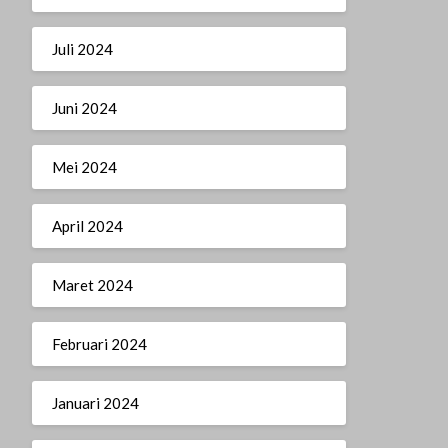
Juli 2024
Juni 2024
Mei 2024
April 2024
Maret 2024
Februari 2024
Januari 2024