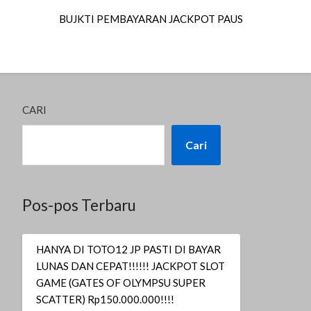
BUJKTI PEMBAYARAN JACKPOT PAUS
CARI
Cari
Pos-pos Terbaru
HANYA DI TOTO12 JP PASTI DI BAYAR
LUNAS DAN CEPAT!!!!!! JACKPOT SLOT
GAME (GATES OF OLYMPSU SUPER
SCATTER) Rp150.000.000!!!!