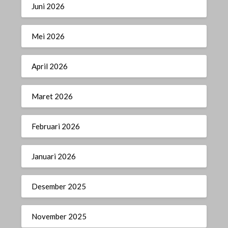
Juni 2026
Mei 2026
April 2026
Maret 2026
Februari 2026
Januari 2026
Desember 2025
November 2025