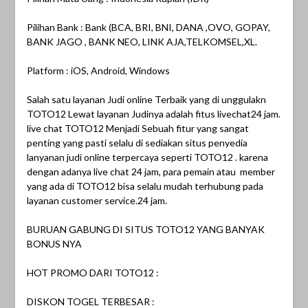
Pilihan Bank : Bank (BCA, BRI, BNI, DANA ,OVO, GOPAY,
BANK JAGO , BANK NEO, LINK AJA,TELKOMSEL,XL.
Platform : iOS, Android, Windows
Salah satu layanan Judi online Terbaik yang di unggulakn
TOTO12 Lewat layanan Judinya adalah fitus livechat24 jam.
live chat TOTO12 Menjadi Sebuah fitur yang sangat
penting yang pasti selalu di sediakan situs penyedia
lanyanan judi online terpercaya seperti TOTO12 . karena
dengan adanya live chat 24 jam, para pemain atau member
yang ada di TOTO12 bisa selalu mudah terhubung pada
layanan customer service.24 jam.
BURUAN GABUNG DI SITUS TOTO12 YANG BANYAK
BONUS NYA
HOT PROMO DARI TOTO12 :
DISKON TOGEL TERBESAR :