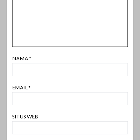
NAMA
*
EMAIL
*
SITUS WEB