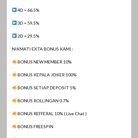
4D = 66.5%
3D = 59.5%
2D = 29.5%
NIKMATI EXTA BONUS KAMI :
BONUS NEW MEMBER 10%
BONUS KEPALA JOKER 100%
BONUS SETIAP DEPOSIT 5%
BONUS ROLLINGAN 0.7%
BONUS REFFERAL 10% ( Live Chat )
BONUS FREESPIN