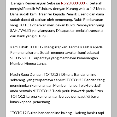
Dengan Kemenangan Sebesar
Rp.23.000.000
–
. Setelah
mengisi Fomulir Withdraw dengan Kurang waktu 1-2 Menit
Dana sudah kami Trasnfer kepada Pemilik Userid dan dana
sudah dapat di cairkan oleh pemenang. Bukti Pembayaran
yang TOTO12 berikan merupakan Bukti Pembayaran yang
SAH / VALID yang langsung Di dapatkan melalui transaksi
dari Bank yang di Tunju.
Kami Pihak TOTO12 Mengucapkan Terima Kasih Kepada
Pemenang karena Sudah mempercayakan kami sebagai
SITUS SLOT Terpercaya yang membayar kemenangan
Member Hingga Lunas.
Masih Ragu Dengan TOTO12 ? Dimana Bandar online
sekarang yang terpercaya seperti TOTO12 ? Bandar Yang
mengirimkan kemenangan Member Tanpa Tele-tele .jadi
anda bermain di TOTO12 Tidak perlu khawatir pada Situs
TOTO12 karena kemenangan berapa pun pasti di bayar
lunas kepada pemenang.
“TOTO12 Bukan bandar online kaleng – kaleng bosku tapi