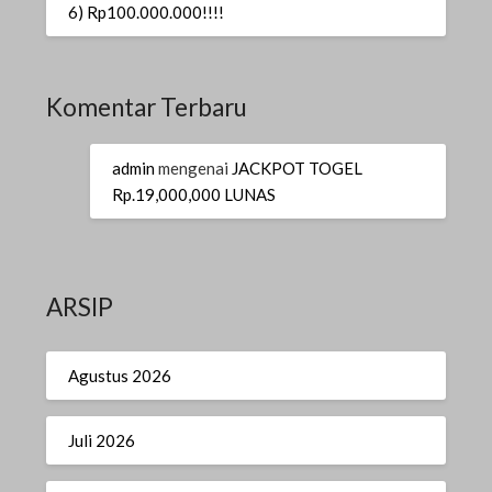
6) Rp100.000.000!!!!
Komentar Terbaru
admin
mengenai
JACKPOT TOGEL
Rp.19,000,000 LUNAS
ARSIP
Agustus 2026
Juli 2026