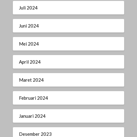
Juli 2024
Juni 2024
Mei 2024
April 2024
Maret 2024
Februari 2024
Januari 2024
Desember 2023