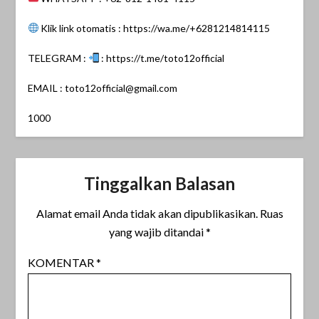
Klik link otomatis : https://wa.me/+6281214814115
TELEGRAM :
: https://t.me/toto12official
EMAIL :
toto12official@gmail.com
1000
Tinggalkan Balasan
Alamat email Anda tidak akan dipublikasikan.
Ruas
yang wajib ditandai
*
KOMENTAR
*