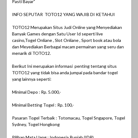
Pasti Bayar”
INFO SEPUTAR TOTO12 YANG WAJIB DI KETAHUI
TOTO12 Merupakan Situs Judi Online yang Menyediakan
Banyak Games dengan Satu User Id seperti live
casino,Togel Onliane , Slot Onliane , Sport book atau bola
dan Meyediakan Berbagai macam permainan yang seru dan
menarik di TOTO12.
Berikut Ini merupakan informasi penting tentang situs
TOTO12 yang tidak bisa anda jumpai pada bandar togel
yang lainnya seperti:
Minimal Depo : Rp. 5.000,-
Minimal Betting Togel : Rp. 100,-
Pasaran Togel Terbaik : Totomacau, Togel Sngapore, Togel
Sydney, Togel Hongkong
Pilihan Mata Uang : Indonesia Rupiah (IDR)