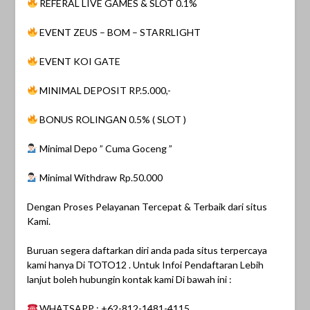
REFERAL LIVE GAMES & SLOT 0.1%
EVENT ZEUS – BOM – STARRLIGHT
EVENT KOI GATE
MINIMAL DEPOSIT RP.5.000,-
BONUS ROLINGAN 0.5% ( SLOT )
Minimal Depo ” Cuma Goceng ”
Minimal Withdraw Rp.50.000
Dengan Proses Pelayanan Tercepat & Terbaik dari situs
Kami.
Buruan segera daftarkan diri anda pada situs terpercaya
kami hanya Di TOTO12 . Untuk Infoi Pendaftaran Lebih
lanjut boleh hubungin kontak kami Di bawah ini :
WHATSAPP : +62-812-1481-4115