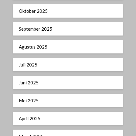
Oktober 2025
September 2025
Agustus 2025
Juli 2025
Juni 2025
Mei 2025
April 2025