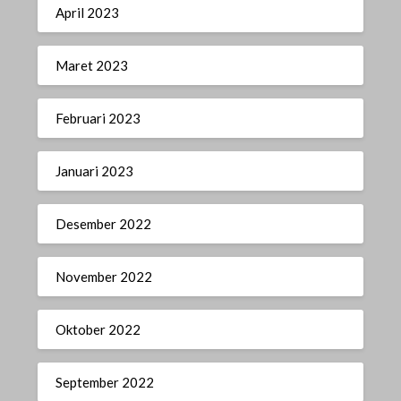
April 2023
Maret 2023
Februari 2023
Januari 2023
Desember 2022
November 2022
Oktober 2022
September 2022