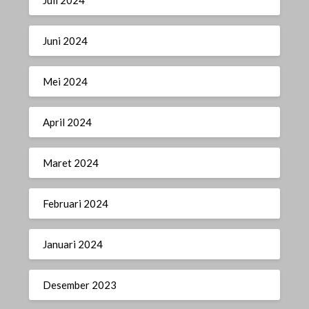
Juli 2024
Juni 2024
Mei 2024
April 2024
Maret 2024
Februari 2024
Januari 2024
Desember 2023