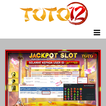
Skip
to
content