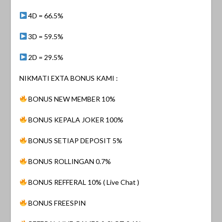
4D = 66.5%
3D = 59.5%
2D = 29.5%
NIKMATI EXTA BONUS KAMI :
BONUS NEW MEMBER 10%
BONUS KEPALA JOKER 100%
BONUS SETIAP DEPOSIT 5%
BONUS ROLLINGAN 0.7%
BONUS REFFERAL 10% ( Live Chat )
BONUS FREESPIN