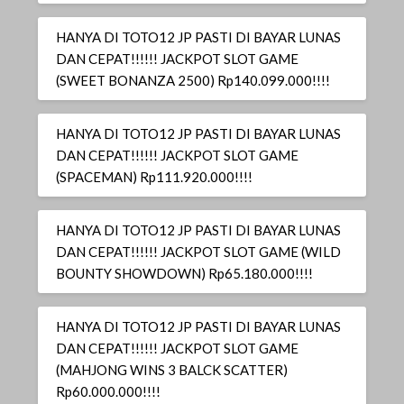
HANYA DI TOTO12 JP PASTI DI BAYAR LUNAS
DAN CEPAT!!!!!! JACKPOT SLOT GAME
(SWEET BONANZA 2500) Rp140.099.000!!!!
HANYA DI TOTO12 JP PASTI DI BAYAR LUNAS
DAN CEPAT!!!!!! JACKPOT SLOT GAME
(SPACEMAN) Rp111.920.000!!!!
HANYA DI TOTO12 JP PASTI DI BAYAR LUNAS
DAN CEPAT!!!!!! JACKPOT SLOT GAME (WILD
BOUNTY SHOWDOWN) Rp65.180.000!!!!
HANYA DI TOTO12 JP PASTI DI BAYAR LUNAS
DAN CEPAT!!!!!! JACKPOT SLOT GAME
(MAHJONG WINS 3 BALCK SCATTER)
Rp60.000.000!!!!