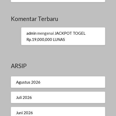
Komentar Terbaru
admin
mengenai
JACKPOT TOGEL
Rp.19,000,000 LUNAS
ARSIP
Agustus 2026
Juli 2026
Juni 2026