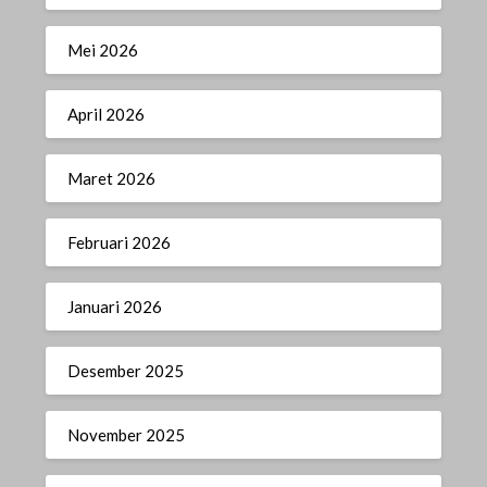
Mei 2026
April 2026
Maret 2026
Februari 2026
Januari 2026
Desember 2025
November 2025