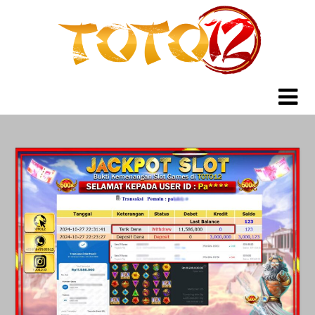
Skip
to
content