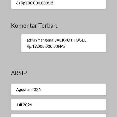
6) Rp100.000.000!!!!
Komentar Terbaru
admin
mengenai
JACKPOT TOGEL
Rp.19,000,000 LUNAS
ARSIP
Agustus 2026
Juli 2026