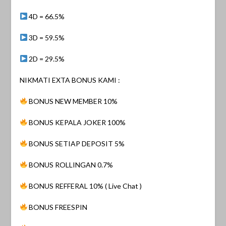
4D = 66.5%
3D = 59.5%
2D = 29.5%
NIKMATI EXTA BONUS KAMI :
BONUS NEW MEMBER 10%
BONUS KEPALA JOKER 100%
BONUS SETIAP DEPOSIT 5%
BONUS ROLLINGAN 0.7%
BONUS REFFERAL 10% ( Live Chat )
BONUS FREESPIN