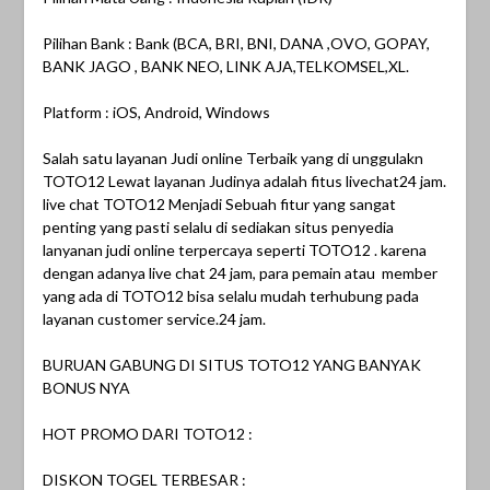
Pilihan Bank : Bank (BCA, BRI, BNI, DANA ,OVO, GOPAY,
BANK JAGO , BANK NEO, LINK AJA,TELKOMSEL,XL.
Platform : iOS, Android, Windows
Salah satu layanan Judi online Terbaik yang di unggulakn
TOTO12 Lewat layanan Judinya adalah fitus livechat24 jam.
live chat TOTO12 Menjadi Sebuah fitur yang sangat
penting yang pasti selalu di sediakan situs penyedia
lanyanan judi online terpercaya seperti TOTO12 . karena
dengan adanya live chat 24 jam, para pemain atau member
yang ada di TOTO12 bisa selalu mudah terhubung pada
layanan customer service.24 jam.
BURUAN GABUNG DI SITUS TOTO12 YANG BANYAK
BONUS NYA
HOT PROMO DARI TOTO12 :
DISKON TOGEL TERBESAR :