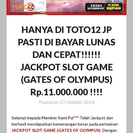
HANYA DI TOTO12 JP
PASTI DI BAYAR LUNAS
DAN CEPAT!!!!!!
JACKPOT SLOT GAME
(GATES OF OLYMPUS)
Rp.11.000.000 !!!!
Posted on
27 Oktober 2024
Selamat kepada Member Kami
Pa****
Telah Jackpot dan
berhasil mendapatkan kemenangan besar pada permainan
JACKPOT SLOT GAME (GATES OF OLYMPUS)
Dengan