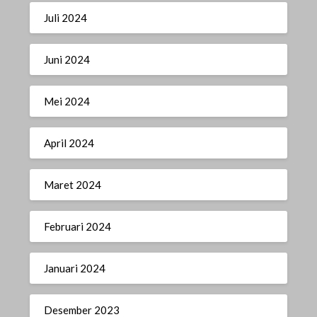
Juli 2024
Juni 2024
Mei 2024
April 2024
Maret 2024
Februari 2024
Januari 2024
Desember 2023