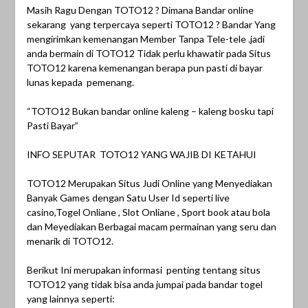
Masih Ragu Dengan TOTO12 ? Dimana Bandar online
sekarang yang terpercaya seperti TOTO12 ? Bandar Yang
mengirimkan kemenangan Member Tanpa Tele-tele .jadi
anda bermain di TOTO12 Tidak perlu khawatir pada Situs
TOTO12 karena kemenangan berapa pun pasti di bayar
lunas kepada pemenang.
“TOTO12 Bukan bandar online kaleng – kaleng bosku tapi
Pasti Bayar”
INFO SEPUTAR TOTO12 YANG WAJIB DI KETAHUI
TOTO12 Merupakan Situs Judi Online yang Menyediakan
Banyak Games dengan Satu User Id seperti live
casino,Togel Onliane , Slot Onliane , Sport book atau bola
dan Meyediakan Berbagai macam permainan yang seru dan
menarik di TOTO12.
Berikut Ini merupakan informasi penting tentang situs
TOTO12 yang tidak bisa anda jumpai pada bandar togel
yang lainnya seperti: