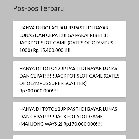
Pos-pos Terbaru
HANYA DI BOLACUAN JP PASTI DI BAYAR
LUNAS DAN CEPAT!!!! GA PAKAI RIBET!!!
JACKPOT SLOT GAME (GATES OF OLYMPUS
1000) Rp.15.400.000 !!!!
HANYA DI TOTO12 JP PASTI DI BAYAR LUNAS
DAN CEPAT!!!!!! JACKPOT SLOT GAME (GATES
OF OLYMPUS SUPER SCATTER)
Rp700.000.000!!!!
HANYA DI TOTO12 JP PASTI DI BAYAR LUNAS
DAN CEPAT!!!!!! JACKPOT SLOT GAME
(MAHJONG WAYS 2) Rp170.000.000!!!!