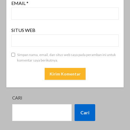
EMAIL
*
SITUS WEB
Simpan nama, email, dan situs web saya pada peramban ini untuk
komentar saya berikutnya.
CARI
Cari