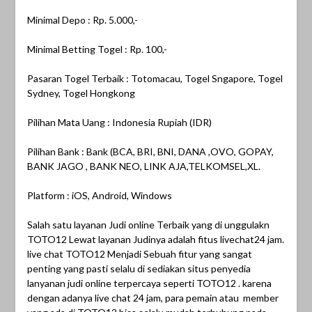
Minimal Depo : Rp. 5.000,-
Minimal Betting Togel : Rp. 100,-
Pasaran Togel Terbaik : Totomacau, Togel Sngapore, Togel
Sydney, Togel Hongkong
Pilihan Mata Uang : Indonesia Rupiah (IDR)
Pilihan Bank : Bank (BCA, BRI, BNI, DANA ,OVO, GOPAY,
BANK JAGO , BANK NEO, LINK AJA,TELKOMSEL,XL.
Platform : iOS, Android, Windows
Salah satu layanan Judi online Terbaik yang di unggulakn
TOTO12 Lewat layanan Judinya adalah fitus livechat24 jam.
live chat TOTO12 Menjadi Sebuah fitur yang sangat
penting yang pasti selalu di sediakan situs penyedia
lanyanan judi online terpercaya seperti TOTO12 . karena
dengan adanya live chat 24 jam, para pemain atau member