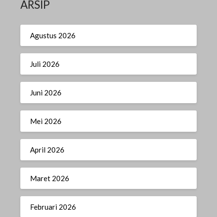
ARSIP
Agustus 2026
Juli 2026
Juni 2026
Mei 2026
April 2026
Maret 2026
Februari 2026