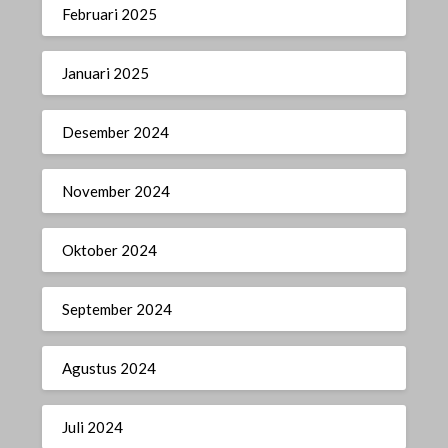
Februari 2025
Januari 2025
Desember 2024
November 2024
Oktober 2024
September 2024
Agustus 2024
Juli 2024