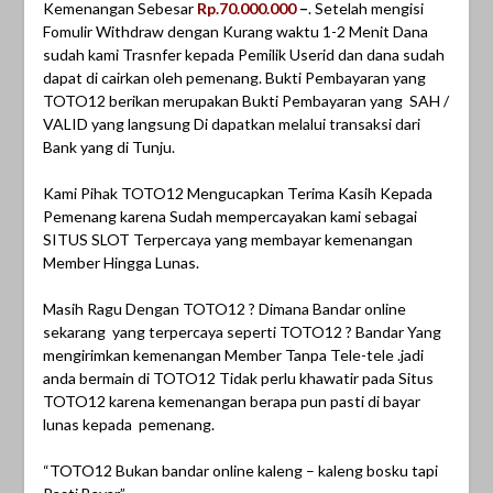
Kemenangan Sebesar
Rp.70.000.000
–
. Setelah mengisi
Fomulir Withdraw dengan Kurang waktu 1-2 Menit Dana
sudah kami Trasnfer kepada Pemilik Userid dan dana sudah
dapat di cairkan oleh pemenang. Bukti Pembayaran yang
TOTO12 berikan merupakan Bukti Pembayaran yang SAH /
VALID yang langsung Di dapatkan melalui transaksi dari
Bank yang di Tunju.
Kami Pihak TOTO12 Mengucapkan Terima Kasih Kepada
Pemenang karena Sudah mempercayakan kami sebagai
SITUS SLOT Terpercaya yang membayar kemenangan
Member Hingga Lunas.
Masih Ragu Dengan TOTO12 ? Dimana Bandar online
sekarang yang terpercaya seperti TOTO12 ? Bandar Yang
mengirimkan kemenangan Member Tanpa Tele-tele .jadi
anda bermain di TOTO12 Tidak perlu khawatir pada Situs
TOTO12 karena kemenangan berapa pun pasti di bayar
lunas kepada pemenang.
“TOTO12 Bukan bandar online kaleng – kaleng bosku tapi