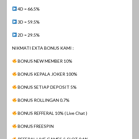
4D = 66.5%
3D = 59.5%
2D = 29.5%
NIKMATI EXTA BONUS KAMI :
BONUS NEW MEMBER 10%
BONUS KEPALA JOKER 100%
BONUS SETIAP DEPOSIT 5%
BONUS ROLLINGAN 0.7%
BONUS REFFERAL 10% ( Live Chat )
BONUS FREESPIN