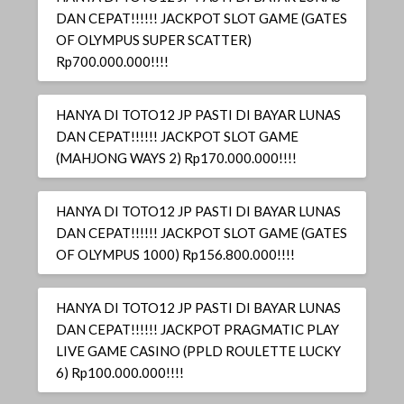
DAN CEPAT!!!!!! JACKPOT SLOT GAME (GATES
OF OLYMPUS SUPER SCATTER)
Rp700.000.000!!!!
HANYA DI TOTO12 JP PASTI DI BAYAR LUNAS
DAN CEPAT!!!!!! JACKPOT SLOT GAME
(MAHJONG WAYS 2) Rp170.000.000!!!!
HANYA DI TOTO12 JP PASTI DI BAYAR LUNAS
DAN CEPAT!!!!!! JACKPOT SLOT GAME (GATES
OF OLYMPUS 1000) Rp156.800.000!!!!
HANYA DI TOTO12 JP PASTI DI BAYAR LUNAS
DAN CEPAT!!!!!! JACKPOT PRAGMATIC PLAY
LIVE GAME CASINO (PPLD ROULETTE LUCKY
6) Rp100.000.000!!!!