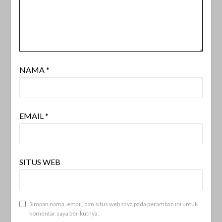
NAMA
*
EMAIL
*
SITUS WEB
Simpan nama, email, dan situs web saya pada peramban ini untuk
komentar saya berikutnya.