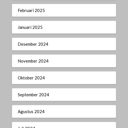
Februari 2025
Januari 2025
Desember 2024
November 2024
Oktober 2024
September 2024
Agustus 2024