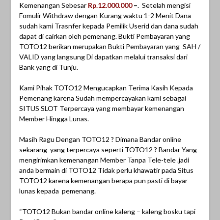
Kemenangan Sebesar
Rp.12.000.000
–
. Setelah mengisi
Fomulir Withdraw dengan Kurang waktu 1-2 Menit Dana
sudah kami Trasnfer kepada Pemilik Userid dan dana sudah
dapat di cairkan oleh pemenang. Bukti Pembayaran yang
TOTO12 berikan merupakan Bukti Pembayaran yang SAH /
VALID yang langsung Di dapatkan melalui transaksi dari
Bank yang di Tunju.
Kami Pihak TOTO12 Mengucapkan Terima Kasih Kepada
Pemenang karena Sudah mempercayakan kami sebagai
SITUS SLOT Terpercaya yang membayar kemenangan
Member Hingga Lunas.
Masih Ragu Dengan TOTO12 ? Dimana Bandar online
sekarang yang terpercaya seperti TOTO12 ? Bandar Yang
mengirimkan kemenangan Member Tanpa Tele-tele .jadi
anda bermain di TOTO12 Tidak perlu khawatir pada Situs
TOTO12 karena kemenangan berapa pun pasti di bayar
lunas kepada pemenang.
“TOTO12 Bukan bandar online kaleng – kaleng bosku tapi