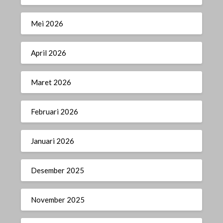
Mei 2026
April 2026
Maret 2026
Februari 2026
Januari 2026
Desember 2025
November 2025