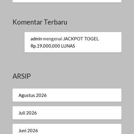
Komentar Terbaru
admin
mengenai
JACKPOT TOGEL
Rp.19,000,000 LUNAS
ARSIP
Agustus 2026
Juli 2026
Juni 2026