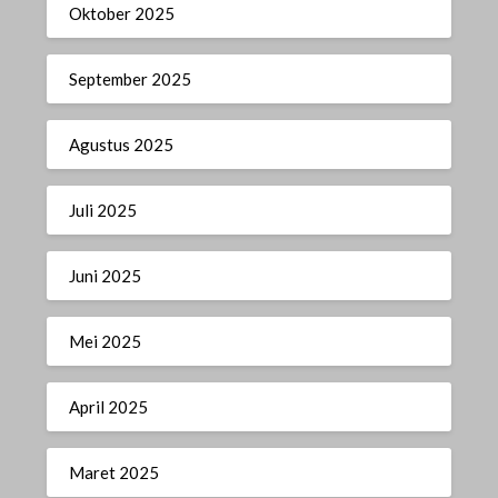
Oktober 2025
September 2025
Agustus 2025
Juli 2025
Juni 2025
Mei 2025
April 2025
Maret 2025