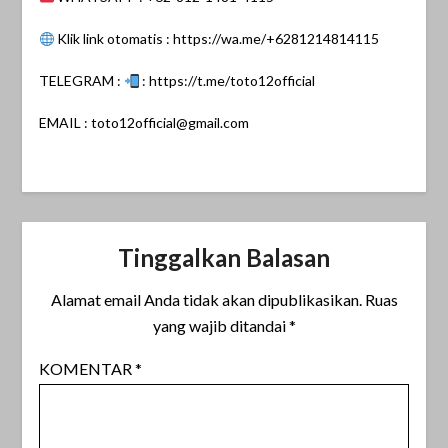
Klik link otomatis : https://wa.me/+6281214814115
TELEGRAM :
: https://t.me/toto12official
EMAIL :
toto12official@gmail.com
Tinggalkan Balasan
Alamat email Anda tidak akan dipublikasikan.
Ruas
yang wajib ditandai
*
KOMENTAR
*