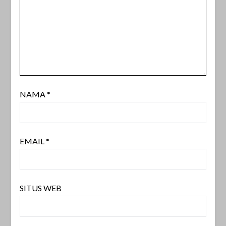
NAMA
*
EMAIL
*
SITUS WEB