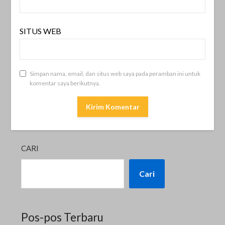
SITUS WEB
Simpan nama, email, dan situs web saya pada peramban ini untuk
komentar saya berikutnya.
CARI
Cari
Pos-pos Terbaru