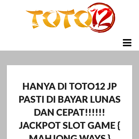
Skip
to
content
HANYA DI TOTO12 JP
PASTI DI BAYAR LUNAS
DAN CEPAT!!!!!!
JACKPOT SLOT GAME {
MAHJONG WAYS }