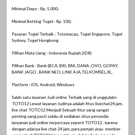
Minimal Depo : Rp. 5.000,-
Minimal Betting Togel : Rp. 100,-
Pasaran Togel Terbaik : Totomacau, Togel Sngapore, Togel
Sydney, Togel Hongkong
Pilihan Mata Uang : Indonesia Rupiah (IDR)
Pilihan Bank : Bank (BCA, BRI, BNI, DANA ,OVO, GOPAY,
BANK JAGO , BANK NEO, LINK AJA,TELKOMSEL,XL.
Platform : iOS, Android, Windows
Salah satu layanan Judi online Terbaik yang di unggulakn
TOTO12 Lewat layanan Judinya adalah fitus livechat24 jam.
live chat TOTO12 Menjadi Sebuah fitur yang sangat
penting yang pasti selalu di sediakan situs penyedia
lanyanan judi online terpercaya seperti TOTO12 . karena
dengan adanya live chat 24 jam, para pemain atau member