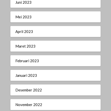
Juni 2023
Mei 2023
April 2023
Maret 2023
Februari 2023
Januari 2023
Desember 2022
November 2022