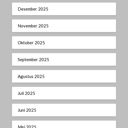
Desember 2025
November 2025
Oktober 2025
September 2025
Agustus 2025
Juli 2025
Juni 2025
Mei 2025