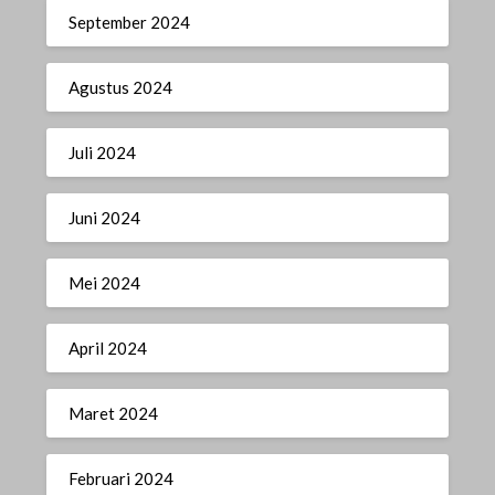
September 2024
Agustus 2024
Juli 2024
Juni 2024
Mei 2024
April 2024
Maret 2024
Februari 2024