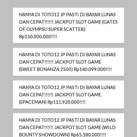
HANYA DI TOTO12 JP PASTI DI BAYAR LUNAS
DAN CEPAT!!!!!! JACKPOT SLOT GAME (GATES
OF OLYMPSU SUPER SCATTER)
Rp150.000.000!!!!
HANYA DI TOTO12 JP PASTI DI BAYAR LUNAS
DAN CEPAT!!!!!! JACKPOT SLOT GAME
(SWEET BONANZA 2500) Rp140.099.000!!!!
HANYA DI TOTO12 JP PASTI DI BAYAR LUNAS
DAN CEPAT!!!!!! JACKPOT SLOT GAME
(SPACEMAN) Rp111.920.000!!!!
HANYA DI TOTO12 JP PASTI DI BAYAR LUNAS
DAN CEPAT!!!!!! JACKPOT SLOT GAME (WILD
BOUNTY SHOWDOWN) Rp65.180.000!!!!