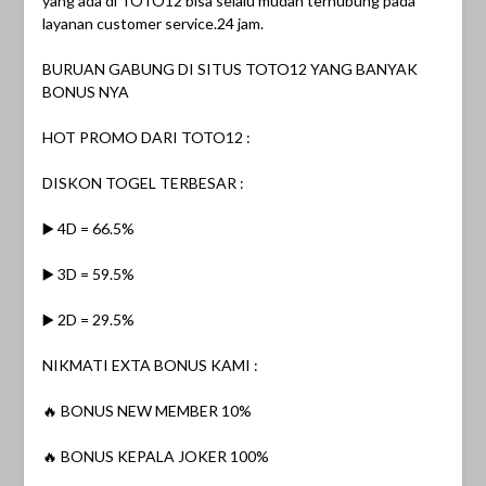
yang ada di TOTO12 bisa selalu mudah terhubung pada
layanan customer service.24 jam.
BURUAN GABUNG DI SITUS TOTO12 YANG BANYAK
BONUS NYA
HOT PROMO DARI TOTO12 :
DISKON TOGEL TERBESAR :
▶️ 4D = 66.5%
▶️ 3D = 59.5%
▶️ 2D = 29.5%
NIKMATI EXTA BONUS KAMI :
🔥 BONUS NEW MEMBER 10%
🔥 BONUS KEPALA JOKER 100%