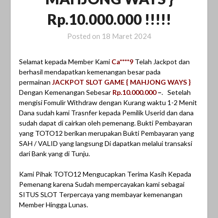
Rp.10.000.000 !!!!!
Posted on
18 Maret 2024
Selamat kepada Member Kami
Ca****9
Telah Jackpot dan
berhasil mendapatkan kemenangan besar pada
permainan
JACKPOT SLOT GAME { MAHJONG WAYS }
Dengan Kemenangan Sebesar
Rp.10.000.000
–
. Setelah
mengisi Fomulir Withdraw dengan Kurang waktu 1-2 Menit
Dana sudah kami Trasnfer kepada Pemilik Userid dan dana
sudah dapat di cairkan oleh pemenang. Bukti Pembayaran
yang TOTO12 berikan merupakan Bukti Pembayaran yang
SAH / VALID yang langsung Di dapatkan melalui transaksi
dari Bank yang di Tunju.
Kami Pihak TOTO12 Mengucapkan Terima Kasih Kepada
Pemenang karena Sudah mempercayakan kami sebagai
SITUS SLOT Terpercaya yang membayar kemenangan
Member Hingga Lunas.