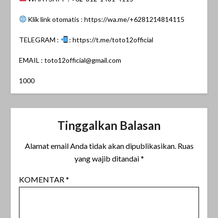
Klik link otomatis : https://wa.me/+6281214814115
TELEGRAM :
: https://t.me/toto12official
EMAIL :
toto12official@gmail.com
1000
Tinggalkan Balasan
Alamat email Anda tidak akan dipublikasikan.
Ruas
yang wajib ditandai
*
KOMENTAR
*