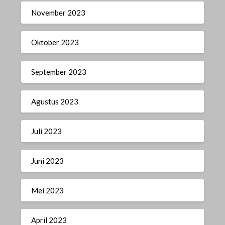
November 2023
Oktober 2023
September 2023
Agustus 2023
Juli 2023
Juni 2023
Mei 2023
April 2023