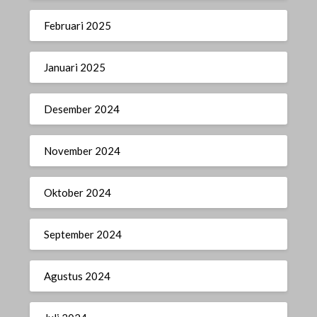
Februari 2025
Januari 2025
Desember 2024
November 2024
Oktober 2024
September 2024
Agustus 2024