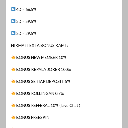
4D = 66.5%
3D = 59.5%
2D = 29.5%
NIKMATI EXTA BONUS KAMI :
BONUS NEW MEMBER 10%
BONUS KEPALA JOKER 100%
BONUS SETIAP DEPOSIT 5%
BONUS ROLLINGAN 0.7%
BONUS REFFERAL 10% ( Live Chat )
BONUS FREESPIN