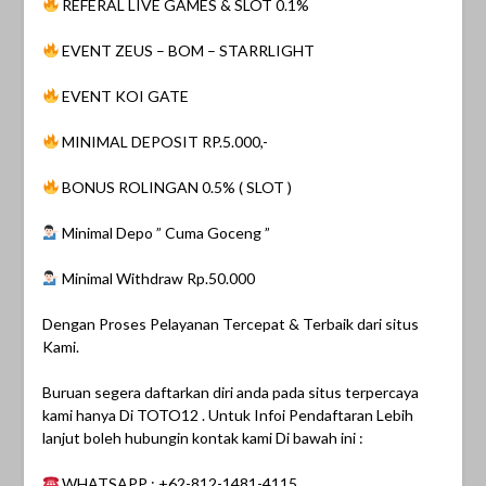
REFERAL LIVE GAMES & SLOT 0.1%
EVENT ZEUS – BOM – STARRLIGHT
EVENT KOI GATE
MINIMAL DEPOSIT RP.5.000,-
BONUS ROLINGAN 0.5% ( SLOT )
Minimal Depo ” Cuma Goceng ”
Minimal Withdraw Rp.50.000
Dengan Proses Pelayanan Tercepat & Terbaik dari situs
Kami.
Buruan segera daftarkan diri anda pada situs terpercaya
kami hanya Di TOTO12 . Untuk Infoi Pendaftaran Lebih
lanjut boleh hubungin kontak kami Di bawah ini :
WHATSAPP : +62-812-1481-4115