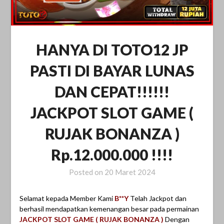
HANYA DI TOTO12 JP
PASTI DI BAYAR LUNAS
DAN CEPAT!!!!!!
JACKPOT SLOT GAME (
RUJAK BONANZA )
Rp.12.000.000 !!!!
Posted on
20 Maret 2024
Selamat kepada Member Kami
B**Y
Telah Jackpot dan
berhasil mendapatkan kemenangan besar pada permainan
JACKPOT SLOT GAME ( RUJAK BONANZA )
Dengan