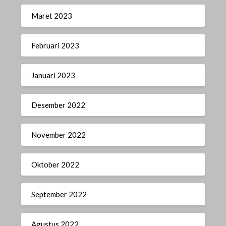
Maret 2023
Februari 2023
Januari 2023
Desember 2022
November 2022
Oktober 2022
September 2022
Agustus 2022