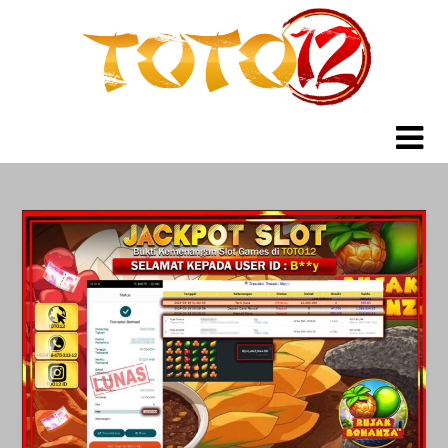
Skip
to
content