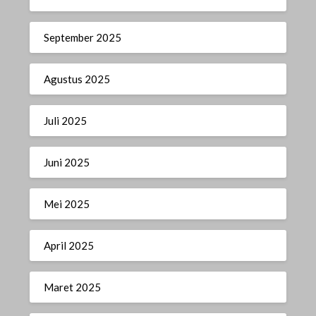
September 2025
Agustus 2025
Juli 2025
Juni 2025
Mei 2025
April 2025
Maret 2025