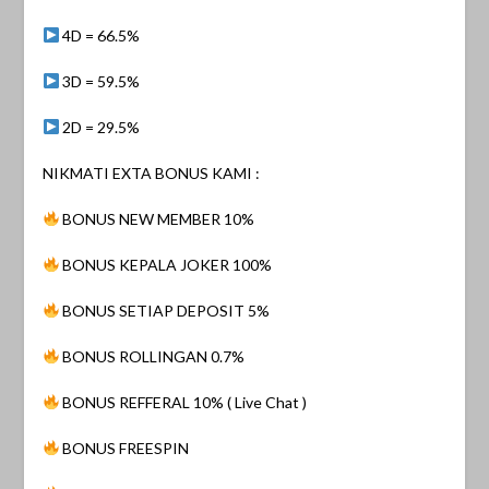
4D = 66.5%
3D = 59.5%
2D = 29.5%
NIKMATI EXTA BONUS KAMI :
BONUS NEW MEMBER 10%
BONUS KEPALA JOKER 100%
BONUS SETIAP DEPOSIT 5%
BONUS ROLLINGAN 0.7%
BONUS REFFERAL 10% ( Live Chat )
BONUS FREESPIN