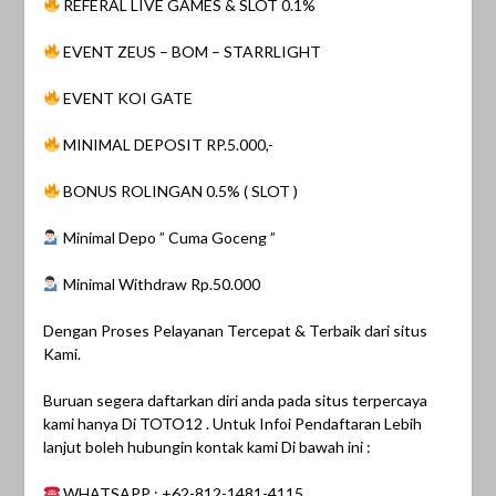
REFERAL LIVE GAMES & SLOT 0.1%
EVENT ZEUS – BOM – STARRLIGHT
EVENT KOI GATE
MINIMAL DEPOSIT RP.5.000,-
BONUS ROLINGAN 0.5% ( SLOT )
Minimal Depo ” Cuma Goceng ”
Minimal Withdraw Rp.50.000
Dengan Proses Pelayanan Tercepat & Terbaik dari situs
Kami.
Buruan segera daftarkan diri anda pada situs terpercaya
kami hanya Di TOTO12 . Untuk Infoi Pendaftaran Lebih
lanjut boleh hubungin kontak kami Di bawah ini :
WHATSAPP : +62-812-1481-4115