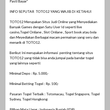
Pasti Bayar”
INFO SEPUTAR TOTO12 YANG WAJIB DI KETAHUI
TOTO12 Merupakan Situs Judi Online yang Menyediakan
Banyak Games dengan Satu User Id seperti live
casino,Togel Onliane , Slot Onliane , Sport book atau bola
dan Meyediakan Berbagai macam permainan yang seru dan
menarik di TOTO12.
Berikut Ini merupakan informasi penting tentang situs
TOTO12 yang tidak bisa anda jumpai pada bandar togel
yang lainnya seperti:
Minimal Depo : Rp. 5.000,-
Minimal Betting Togel : Rp. 100,-
Pasaran Togel Terbaik : Totomacau, Togel Sngapore, Togel
Sydney, Togel Hongkong
Pilihan Mata Uang : Indonesia Rupiah (IDR)