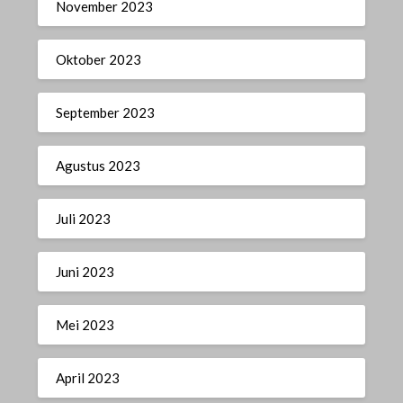
November 2023
Oktober 2023
September 2023
Agustus 2023
Juli 2023
Juni 2023
Mei 2023
April 2023