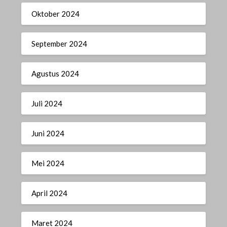
Oktober 2024
September 2024
Agustus 2024
Juli 2024
Juni 2024
Mei 2024
April 2024
Maret 2024