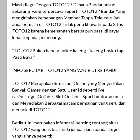
Masih Ragu Dengan TOTO12 ? Dimana Bandar online
sekarang yang terpercaya seperti TOTO12 ? Bandar Yang
mengirimkan kemenangan Member Tanpa Tele-tele .jadi
anda bermain di TOTO12 Tidak perlu khawatir pada Situs
TOTO12 karena kemenangan berapa pun pasti di bayar
lunas kepada pemenang.
“TOTO12 Bukan bandar online kaleng – kaleng bosku tapi
Pasti Bayar”
INFO SEPUTAR TOTO12 YANG WAJIB DI KETAHUI
TOTO12 Merupakan Situs Judi Online yang Menyediakan
Banyak Games dengan Satu User Id seperti live
casino,Togel Onliane , Slot Onliane , Sport book atau bola
dan Meyediakan Berbagai macam permainan yang seru dan
menarik di TOTO12.
Berikut Ini merupakan informasi penting tentang situs
TOTO12 yang tidak bisa anda jumpai pada bandar togel
yang lainnya seperti: