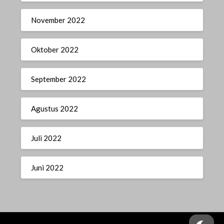
November 2022
Oktober 2022
September 2022
Agustus 2022
Juli 2022
Juni 2022