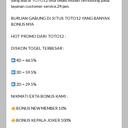
yang ada di TOTO12 bisa selalu mudah terhubung pada
layanan customer service.24 jam.
BURUAN GABUNG DI SITUS TOTO12 YANG BANYAK
BONUS NYA
HOT PROMO DARI TOTO12 :
DISKON TOGEL TERBESAR :
4D = 66.5%
3D = 59.5%
2D = 29.5%
NIKMATI EXTA BONUS KAMI :
BONUS NEW MEMBER 10%
BONUS KEPALA JOKER 100%