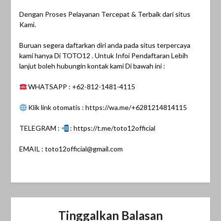
Dengan Proses Pelayanan Tercepat & Terbaik dari situs
Kami.
Buruan segera daftarkan diri anda pada situs terpercaya
kami hanya Di TOTO12 . Untuk Infoi Pendaftaran Lebih
lanjut boleh hubungin kontak kami Di bawah ini :
WHATSAPP : +62-812-1481-4115
Klik link otomatis : https://wa.me/+6281214814115
TELEGRAM :
: https://t.me/toto12official
EMAIL :
toto12official@gmail.com
Tinggalkan Balasan