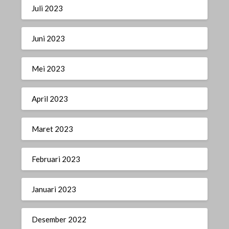
Juli 2023
Juni 2023
Mei 2023
April 2023
Maret 2023
Februari 2023
Januari 2023
Desember 2022