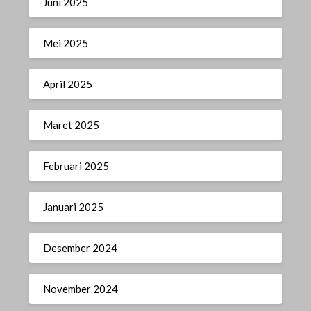
Juni 2025
Mei 2025
April 2025
Maret 2025
Februari 2025
Januari 2025
Desember 2024
November 2024