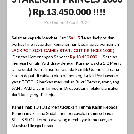
) Rp.13.450.000 !!!!
Posted on
8 April 2024
Selamat kepada Member Kami
Sa***5
Telah Jackpot dan
berhasil mendapatkan kemenangan besar pada permainan
JACKPOT SLOT GAME ( STARLIGHT PRINCES 1000 )
Dengan Kemenangan Sebesar
Rp.13.450.000
–
. Setelah
mengisi Fomulir Withdraw dengan Kurang waktu 1-2 Menit
Dana sudah kami Trasnfer kepada Pemilik Userid dan dana
sudah dapat di cairkan oleh pemenang. Bukti Pembayaran
yang TOTO12 berikan merupakan Bukti Pembayaran yang
SAH / VALID yang langsung Di dapatkan melalui transaksi
dari Bank yang di Tunju.
Kami Pihak TOTO12 Mengucapkan Terima Kasih Kepada
Pemenang karena Sudah mempercayakan kami sebagai
SITUS SLOT Terpercaya yang membayar kemenangan
Member Hingga Lunas.