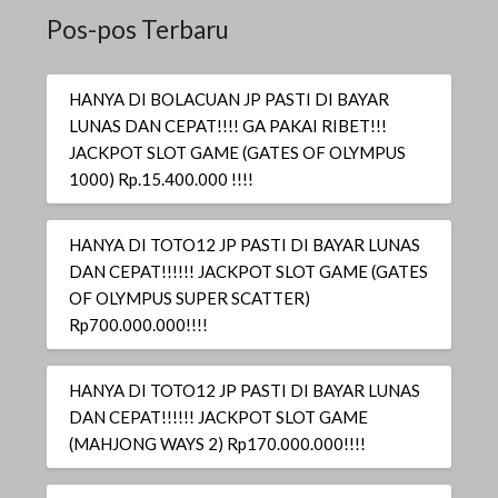
Pos-pos Terbaru
HANYA DI BOLACUAN JP PASTI DI BAYAR
LUNAS DAN CEPAT!!!! GA PAKAI RIBET!!!
JACKPOT SLOT GAME (GATES OF OLYMPUS
1000) Rp.15.400.000 !!!!
HANYA DI TOTO12 JP PASTI DI BAYAR LUNAS
DAN CEPAT!!!!!! JACKPOT SLOT GAME (GATES
OF OLYMPUS SUPER SCATTER)
Rp700.000.000!!!!
HANYA DI TOTO12 JP PASTI DI BAYAR LUNAS
DAN CEPAT!!!!!! JACKPOT SLOT GAME
(MAHJONG WAYS 2) Rp170.000.000!!!!