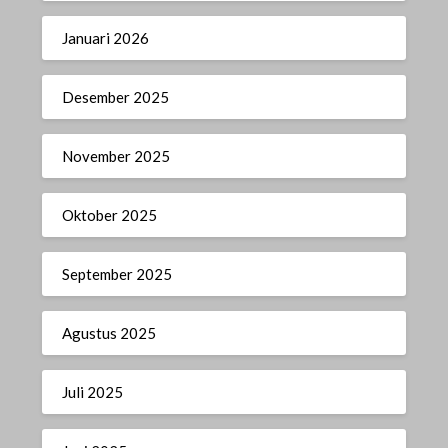
Januari 2026
Desember 2025
November 2025
Oktober 2025
September 2025
Agustus 2025
Juli 2025