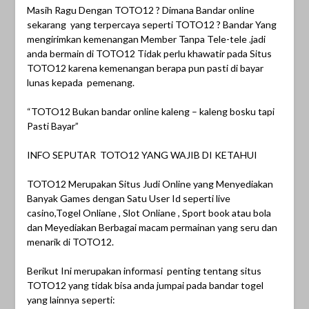
Masih Ragu Dengan TOTO12 ? Dimana Bandar online
sekarang yang terpercaya seperti TOTO12 ? Bandar Yang
mengirimkan kemenangan Member Tanpa Tele-tele .jadi
anda bermain di TOTO12 Tidak perlu khawatir pada Situs
TOTO12 karena kemenangan berapa pun pasti di bayar
lunas kepada pemenang.
“TOTO12 Bukan bandar online kaleng – kaleng bosku tapi
Pasti Bayar”
INFO SEPUTAR TOTO12 YANG WAJIB DI KETAHUI
TOTO12 Merupakan Situs Judi Online yang Menyediakan
Banyak Games dengan Satu User Id seperti live
casino,Togel Onliane , Slot Onliane , Sport book atau bola
dan Meyediakan Berbagai macam permainan yang seru dan
menarik di TOTO12.
Berikut Ini merupakan informasi penting tentang situs
TOTO12 yang tidak bisa anda jumpai pada bandar togel
yang lainnya seperti: