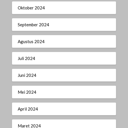
Oktober 2024
September 2024
Agustus 2024
Juli 2024
Juni 2024
Mei 2024
April 2024
Maret 2024