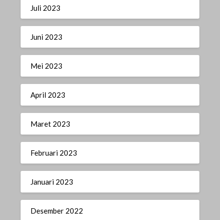
Juli 2023
Juni 2023
Mei 2023
April 2023
Maret 2023
Februari 2023
Januari 2023
Desember 2022