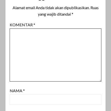
Alamat email Anda tidak akan dipublikasikan.
Ruas
yang wajib ditandai
*
KOMENTAR
*
NAMA
*