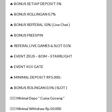
🔥 BONUS SETIAP DEPOSIT 5%
🔥 BONUS ROLLINGAN 0.7%
🔥 BONUS REFFERAL 10% ( Live Chat )
🔥 BONUS FREESPIN
🔥 REFERAL LIVE GAMES & SLOT 0.1%
🔥 EVENT ZEUS – BOM – STARRLIGHT
🔥 EVENT KOI GATE
🔥 MINIMAL DEPOSIT RP.5.000,-
🔥 BONUS ROLINGAN 0.5% ( SLOT )
💁🏻‍♂️ Minimal Depo ” Cuma Goceng ”
💁🏻‍♂️ Minimal Withdraw Rp.50.000