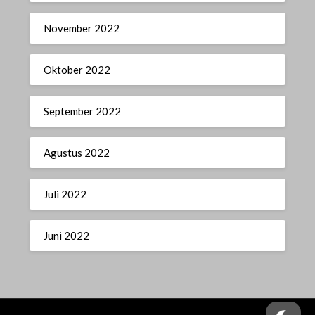
November 2022
Oktober 2022
September 2022
Agustus 2022
Juli 2022
Juni 2022