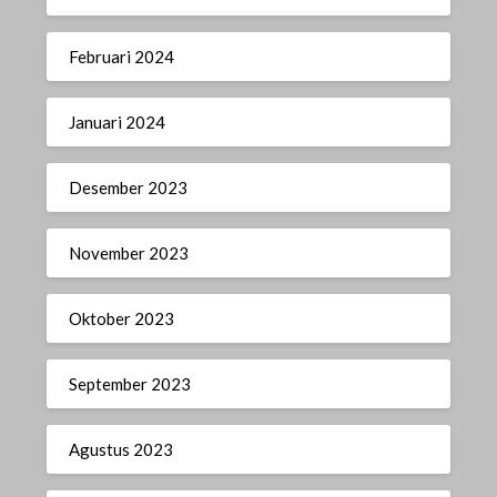
Februari 2024
Januari 2024
Desember 2023
November 2023
Oktober 2023
September 2023
Agustus 2023