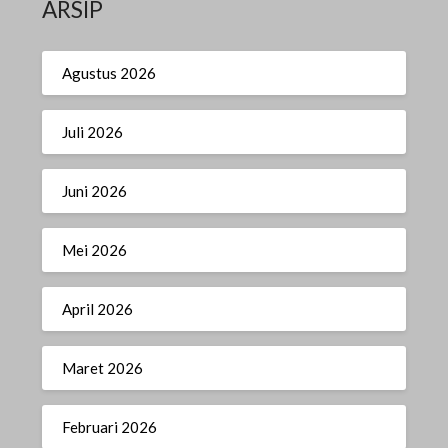
ARSIP
Agustus 2026
Juli 2026
Juni 2026
Mei 2026
April 2026
Maret 2026
Februari 2026