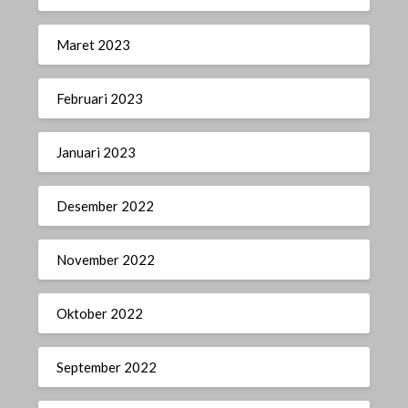
Maret 2023
Februari 2023
Januari 2023
Desember 2022
November 2022
Oktober 2022
September 2022