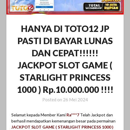
HANYA DI TOTO12 JP
PASTI DI BAYAR LUNAS
DAN CEPAT!!!!!!
JACKPOT SLOT GAME (
STARLIGHT PRINCESS
1000 ) Rp.10.000.000 !!!!
Posted on
26 Mei 2024
Selamat kepada Member Kami
Ra****7
Telah Jackpot dan
berhasil mendapatkan kemenangan besar pada permainan
JACKPOT SLOT GAME ( STARLIGHT PRINCESS 1000 )