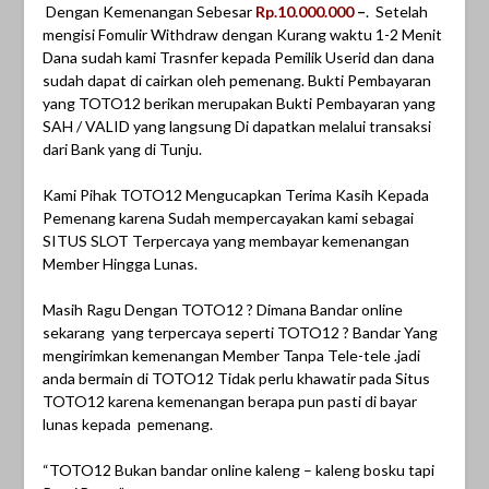
Dengan Kemenangan Sebesar
Rp.10.000.000
–
. Setelah
mengisi Fomulir Withdraw dengan Kurang waktu 1-2 Menit
Dana sudah kami Trasnfer kepada Pemilik Userid dan dana
sudah dapat di cairkan oleh pemenang. Bukti Pembayaran
yang TOTO12 berikan merupakan Bukti Pembayaran yang
SAH / VALID yang langsung Di dapatkan melalui transaksi
dari Bank yang di Tunju.
Kami Pihak TOTO12 Mengucapkan Terima Kasih Kepada
Pemenang karena Sudah mempercayakan kami sebagai
SITUS SLOT Terpercaya yang membayar kemenangan
Member Hingga Lunas.
Masih Ragu Dengan TOTO12 ? Dimana Bandar online
sekarang yang terpercaya seperti TOTO12 ? Bandar Yang
mengirimkan kemenangan Member Tanpa Tele-tele .jadi
anda bermain di TOTO12 Tidak perlu khawatir pada Situs
TOTO12 karena kemenangan berapa pun pasti di bayar
lunas kepada pemenang.
“TOTO12 Bukan bandar online kaleng – kaleng bosku tapi