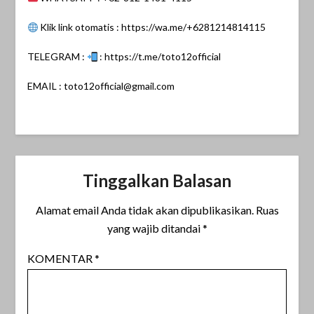
Klik link otomatis : https://wa.me/+6281214814115
TELEGRAM :
: https://t.me/toto12official
EMAIL :
toto12official@gmail.com
Tinggalkan Balasan
Alamat email Anda tidak akan dipublikasikan.
Ruas
yang wajib ditandai
*
KOMENTAR
*