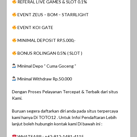
REFERAL LIVE GAMES & SLOT 0.1%
EVENT ZEUS – BOM – STARRLIGHT
EVENT KOI GATE
MINIMAL DEPOSIT RP.5.000,-
BONUS ROLINGAN 0.5% ( SLOT )
Minimal Depo ” Cuma Goceng ”
Minimal Withdraw Rp.50.000
Dengan Proses Pelayanan Tercepat & Terbaik dari situs
Kami.
Buruan segera daftarkan diri anda pada situs terpercaya
kami hanya Di TOTO12 . Untuk Infoi Pendaftaran Lebih
lanjut boleh hubungin kontak kami Di bawah ini :
WHATSAPP : +62-812-1481-4115