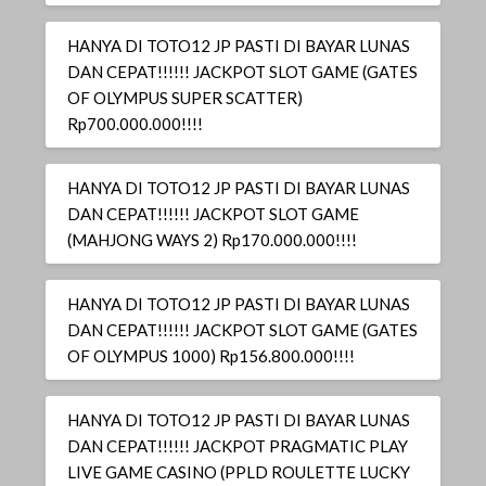
HANYA DI TOTO12 JP PASTI DI BAYAR LUNAS
DAN CEPAT!!!!!! JACKPOT SLOT GAME (GATES
OF OLYMPUS SUPER SCATTER)
Rp700.000.000!!!!
HANYA DI TOTO12 JP PASTI DI BAYAR LUNAS
DAN CEPAT!!!!!! JACKPOT SLOT GAME
(MAHJONG WAYS 2) Rp170.000.000!!!!
HANYA DI TOTO12 JP PASTI DI BAYAR LUNAS
DAN CEPAT!!!!!! JACKPOT SLOT GAME (GATES
OF OLYMPUS 1000) Rp156.800.000!!!!
HANYA DI TOTO12 JP PASTI DI BAYAR LUNAS
DAN CEPAT!!!!!! JACKPOT PRAGMATIC PLAY
LIVE GAME CASINO (PPLD ROULETTE LUCKY