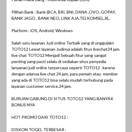
Pilihan Bank : Bank (BCA, BRI, BNI, DANA ,OVO, GOPAY,
BANK JAGO , BANK NEO, LINK AJA,TELKOMSEL,XL.
Platform : iOS, Android, Windows
Salah satu layanan Judi online Terbaik yang di unggulakn
TOTO12 Lewat layanan Judinya adalah fitus livechat24 jam.
live chat TOTO12 Menjadi Sebuah fitur yang sangat
penting yang pasti selalu di sediakan situs penyedia
lanyanan judi online terpercaya seperti TOTO12 . karena
dengan adanya live chat 24 jam, para pemain atau member
yang ada di TOTO12 bisa selalu mudah terhubung pada
layanan customer service.24 jam.
BURUAN GABUNG DI SITUS TOTO12 YANG BANYAK
BONUS NYA
HOT PROMO DARI TOTO12 :
DISKON TOGEL TERBESAR :