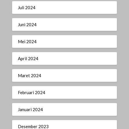
Juli 2024
Juni 2024
Mei 2024
April 2024
Maret 2024
Februari 2024
Januari 2024
Desember 2023