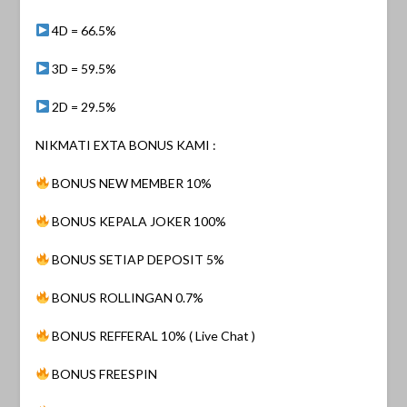
4D = 66.5%
3D = 59.5%
2D = 29.5%
NIKMATI EXTA BONUS KAMI :
BONUS NEW MEMBER 10%
BONUS KEPALA JOKER 100%
BONUS SETIAP DEPOSIT 5%
BONUS ROLLINGAN 0.7%
BONUS REFFERAL 10% ( Live Chat )
BONUS FREESPIN