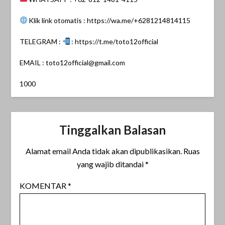
Klik link otomatis : https://wa.me/+6281214814115
TELEGRAM :
: https://t.me/toto12official
EMAIL :
toto12official@gmail.com
1000
Tinggalkan Balasan
Alamat email Anda tidak akan dipublikasikan.
Ruas
yang wajib ditandai
*
KOMENTAR
*