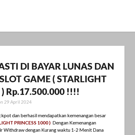
ASTI DI BAYAR LUNAS DAN
 SLOT GAME ( STARLIGHT
 Rp.17.500.000 !!!!
on
29 April 2024
ackpot dan berhasil mendapatkan kemenangan besar
IGHT PRINCESS 1000 )
Dengan Kemenangan
ulir Withdraw dengan Kurang waktu 1-2 Menit Dana