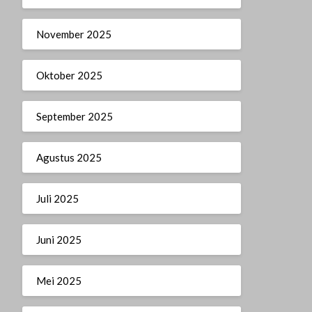
November 2025
Oktober 2025
September 2025
Agustus 2025
Juli 2025
Juni 2025
Mei 2025