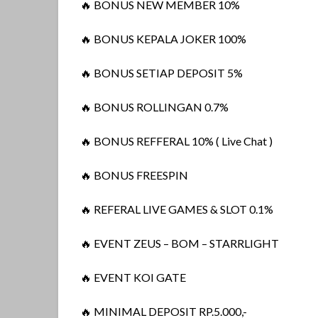
🔥 BONUS NEW MEMBER 10%
🔥 BONUS KEPALA JOKER 100%
🔥 BONUS SETIAP DEPOSIT 5%
🔥 BONUS ROLLINGAN 0.7%
🔥 BONUS REFFERAL 10% ( Live Chat )
🔥 BONUS FREESPIN
🔥 REFERAL LIVE GAMES & SLOT 0.1%
🔥 EVENT ZEUS – BOM – STARRLIGHT
🔥 EVENT KOI GATE
🔥 MINIMAL DEPOSIT RP.5.000,-