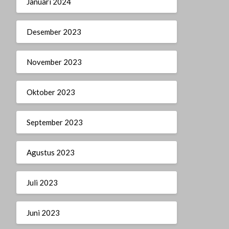
Januari 2024
Desember 2023
November 2023
Oktober 2023
September 2023
Agustus 2023
Juli 2023
Juni 2023