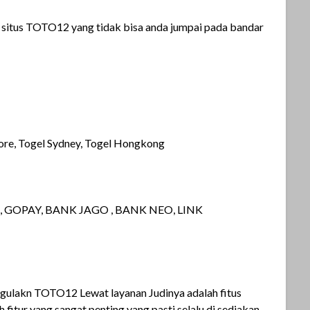
g situs TOTO12 yang tidak bisa anda jumpai pada bandar
ore, Togel Sydney, Togel Hongkong
OVO, GOPAY, BANK JAGO , BANK NEO, LINK
unggulakn TOTO12 Lewat layanan Judinya adalah fitus
fitur yang sangat penting yang pasti selalu di sediakan