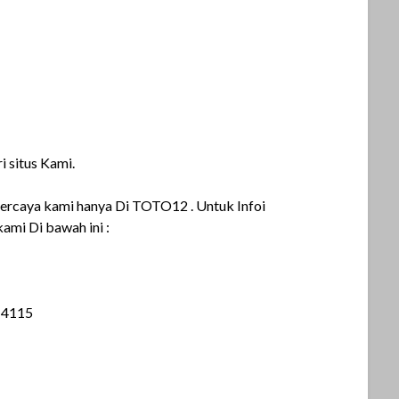
 situs Kami.
rpercaya kami hanya Di TOTO12 . Untuk Infoi
ami Di bawah ini :
814115