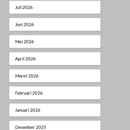
Juli 2026
Juni 2026
Mei 2026
April 2026
Maret 2026
Februari 2026
Januari 2026
Desember 2025