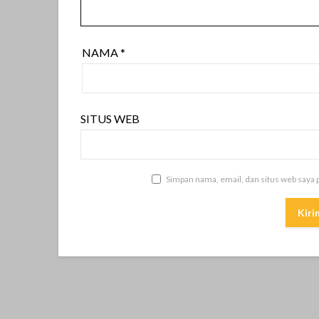
NAMA
*
SITUS WEB
Simpan nama, email, dan situs web saya 