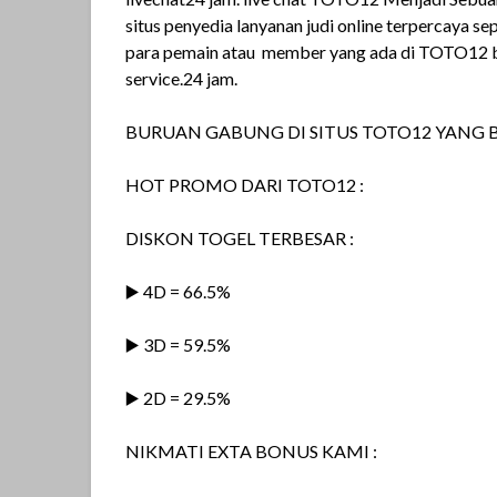
situs penyedia lanyanan judi online terpercaya s
para pemain atau member yang ada di TOTO12 bi
service.24 jam.
BURUAN GABUNG DI SITUS TOTO12 YANG
HOT PROMO DARI TOTO12 :
DISKON TOGEL TERBESAR :
▶️ 4D = 66.5%
▶️ 3D = 59.5%
▶️ 2D = 29.5%
NIKMATI EXTA BONUS KAMI :