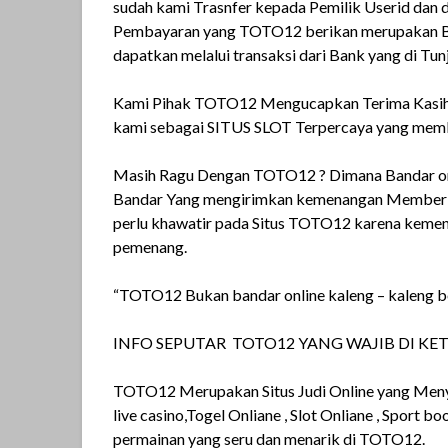
sudah kami Trasnfer kepada Pemilik Userid dan d
Pembayaran yang TOTO12 berikan merupakan Bu
dapatkan melalui transaksi dari Bank yang di Tunj
Kami Pihak TOTO12 Mengucapkan Terima Kasi
kami sebagai SITUS SLOT Terpercaya yang me
Masih Ragu Dengan TOTO12 ? Dimana Bandar onl
Bandar Yang mengirimkan kemenangan Member Ta
perlu khawatir pada Situs TOTO12 karena kemen
pemenang.
“TOTO12 Bukan bandar online kaleng – kaleng bo
INFO SEPUTAR TOTO12 YANG WAJIB DI KE
TOTO12 Merupakan Situs Judi Online yang Meny
live casino,Togel Onliane , Slot Onliane , Spor
permainan yang seru dan menarik di TOTO12.