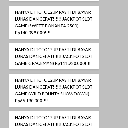
HANYA DI TOTO12 JP PASTI DI BAYAR
LUNAS DAN CEPAT!!!!!! JACKPOT SLOT
GAME (SWEET BONANZA 2500)
Rp140.099.000!!!!
HANYA DI TOTO12 JP PASTI DI BAYAR
LUNAS DAN CEPAT!!!!!! JACKPOT SLOT
GAME (SPACEMAN) Rp111.920.000!!!!
HANYA DI TOTO12 JP PASTI DI BAYAR
LUNAS DAN CEPAT!!!!!! JACKPOT SLOT
GAME (WILD BOUNTY SHOWDOWN)
Rp65.180.000!!!!
HANYA DI TOTO12 JP PASTI DI BAYAR
LUNAS DAN CEPAT!!!!!! JACKPOT SLOT