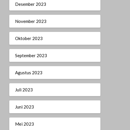
Desember 2023
November 2023
Oktober 2023
September 2023
Agustus 2023
Juli 2023
Juni 2023
Mei 2023