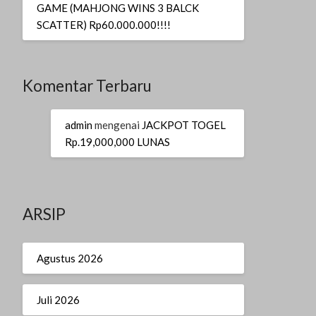
GAME (MAHJONG WINS 3 BALCK
SCATTER) Rp60.000.000!!!!
Komentar Terbaru
admin
mengenai
JACKPOT TOGEL
Rp.19,000,000 LUNAS
ARSIP
Agustus 2026
Juli 2026