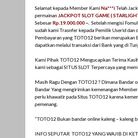
Selamat kepada Member Kami
Na***i
Telah Jac
permainan
JACKPOT SLOT GAME ( STARLIGHT
Sebesar
Rp.19.000.000
–
. Setelah mengisi Fom
sudah kami Trasnfer kepada Pemilik Userid dan d
Pembayaran yang TOTO12 berikan merupakan Bu
dapatkan melalui transaksi dari Bank yang di Tunj
Kami Pihak TOTO12 Mengucapkan Terima Kasi
kami sebagai SITUS SLOT Terpercaya yang me
Masih Ragu Dengan TOTO12 ? Dimana Bandar onl
Bandar Yang mengirimkan kemenangan Member Ta
perlu khawatir pada Situs TOTO12 karena kemen
pemenang.
“TOTO12 Bukan bandar online kaleng – kaleng bo
INFO SEPUTAR TOTO12 YANG WAJIB DI KE