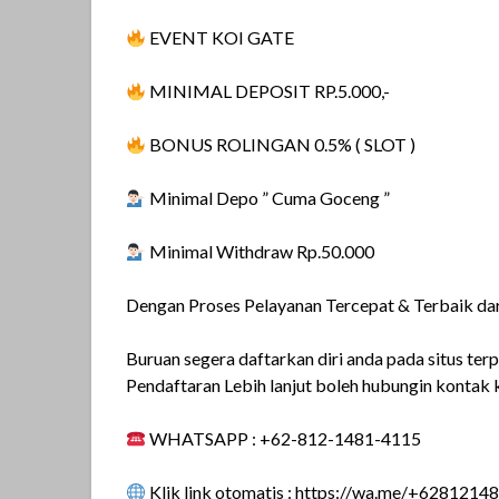
EVENT KOI GATE
MINIMAL DEPOSIT RP.5.000,-
BONUS ROLINGAN 0.5% ( SLOT )
Minimal Depo ” Cuma Goceng ”
Minimal Withdraw Rp.50.000
Dengan Proses Pelayanan Tercepat & Terbaik dari
Buruan segera daftarkan diri anda pada situs te
Pendaftaran Lebih lanjut boleh hubungin kontak k
WHATSAPP : +62-812-1481-4115
Klik link otomatis : https://wa.me/+628121