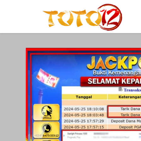
Skip
to
content