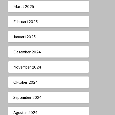
Maret 2025
Februari 2025
Januari 2025
Desember 2024
November 2024
Oktober 2024
September 2024
Agustus 2024