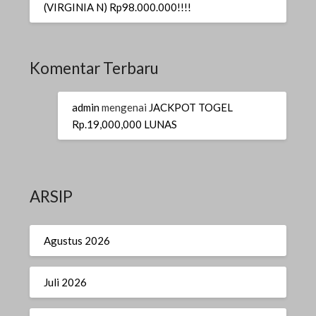
(VIRGINIA N) Rp98.000.000!!!!
Komentar Terbaru
admin
mengenai
JACKPOT TOGEL
Rp.19,000,000 LUNAS
ARSIP
Agustus 2026
Juli 2026