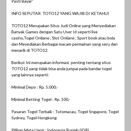
Pasti Bayar”
INFO SEPUTAR TOTO12 YANG WAJIB DI KETAHUI
TOTO12 Merupakan Situs Judi Online yang Menyediakan
Banyak Games dengan Satu User Id seperti live
casino,Togel Onliane , Slot Onliane , Sport book atau bola
dan Meyediakan Berbagai macam permainan yang seru dan
menarik di TOTO12.
Berikut Ini merupakan informasi penting tentang situs
TOTO12 yang tidak bisa anda jumpai pada bandar togel
yang lainnya seperti:
Minimal Depo : Rp. 5.000,-
Minimal Betting Togel : Rp. 100,-
Pasaran Togel Terbaik : Totomacau, Togel Sngapore, Togel
Sydney, Togel Hongkong
Pilihan Mata Uang : Indonesia Rupiah (IDR)