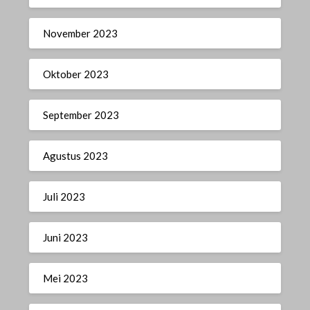
November 2023
Oktober 2023
September 2023
Agustus 2023
Juli 2023
Juni 2023
Mei 2023