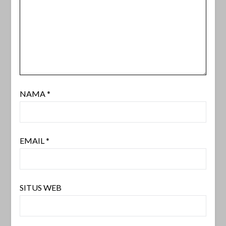
NAMA
*
EMAIL
*
SITUS WEB