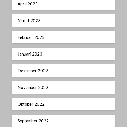
April 2023
Maret 2023
Februari 2023
Januari 2023
Desember 2022
November 2022
Oktober 2022
September 2022