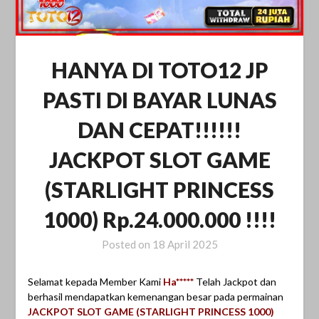
HANYA DI TOTO12 JP
PASTI DI BAYAR LUNAS
DAN CEPAT!!!!!!
JACKPOT SLOT GAME
(STARLIGHT PRINCESS
1000) Rp.24.000.000 !!!!
Posted on
18 April 2025
Selamat kepada Member Kami
Ha*****
Telah Jackpot dan
berhasil mendapatkan kemenangan besar pada permainan
JACKPOT SLOT GAME (STARLIGHT PRINCESS 1000)