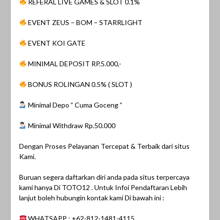
REFERAL LIVE GAMES & SLOT 0.1%
EVENT ZEUS – BOM – STARRLIGHT
EVENT KOI GATE
MINIMAL DEPOSIT RP.5.000,-
BONUS ROLINGAN 0.5% ( SLOT )
Minimal Depo ” Cuma Goceng ”
Minimal Withdraw Rp.50.000
Dengan Proses Pelayanan Tercepat & Terbaik dari situs
Kami.
Buruan segera daftarkan diri anda pada situs terpercaya
kami hanya Di TOTO12 . Untuk Infoi Pendaftaran Lebih
lanjut boleh hubungin kontak kami Di bawah ini :
WHATSAPP : +62-812-1481-4115