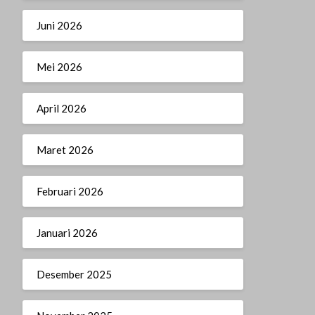
Juni 2026
Mei 2026
April 2026
Maret 2026
Februari 2026
Januari 2026
Desember 2025