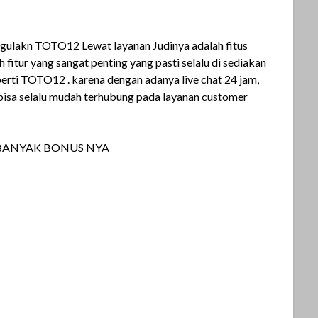
unggulakn TOTO12 Lewat layanan Judinya adalah fitus
fitur yang sangat penting yang pasti selalu di sediakan
eperti TOTO12 . karena dengan adanya live chat 24 jam,
sa selalu mudah terhubung pada layanan customer
 BANYAK BONUS NYA