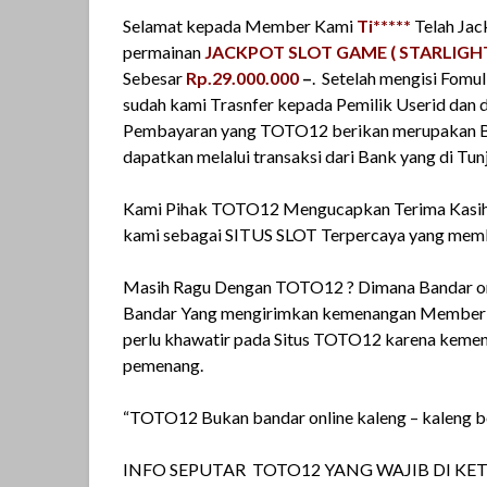
Selamat kepada Member Kami
Ti*****
Telah Ja
permainan
JACKPOT SLOT GAME ( STARLIGHT
Sebesar
Rp.29.000.000
–
. Setelah mengisi Fom
sudah kami Trasnfer kepada Pemilik Userid dan d
Pembayaran yang TOTO12 berikan merupakan Bu
dapatkan melalui transaksi dari Bank yang di Tunj
Kami Pihak TOTO12 Mengucapkan Terima Kasi
kami sebagai SITUS SLOT Terpercaya yang me
Masih Ragu Dengan TOTO12 ? Dimana Bandar onl
Bandar Yang mengirimkan kemenangan Member Ta
perlu khawatir pada Situs TOTO12 karena kemen
pemenang.
“TOTO12 Bukan bandar online kaleng – kaleng bo
INFO SEPUTAR TOTO12 YANG WAJIB DI KE