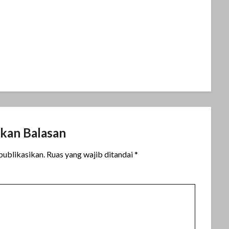
kan Balasan
publikasikan.
Ruas yang wajib ditandai
*