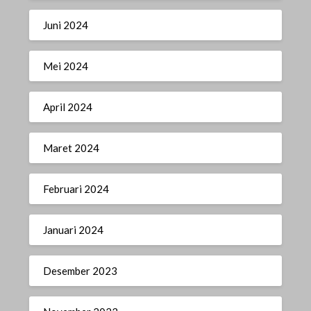
Juni 2024
Mei 2024
April 2024
Maret 2024
Februari 2024
Januari 2024
Desember 2023