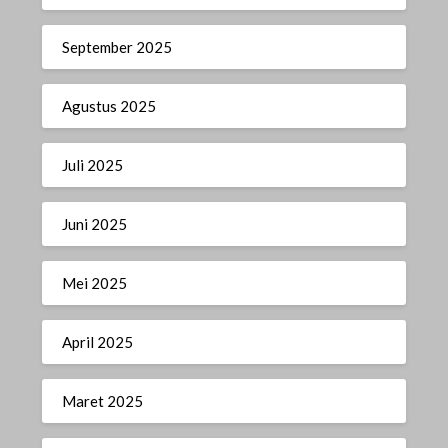
September 2025
Agustus 2025
Juli 2025
Juni 2025
Mei 2025
April 2025
Maret 2025