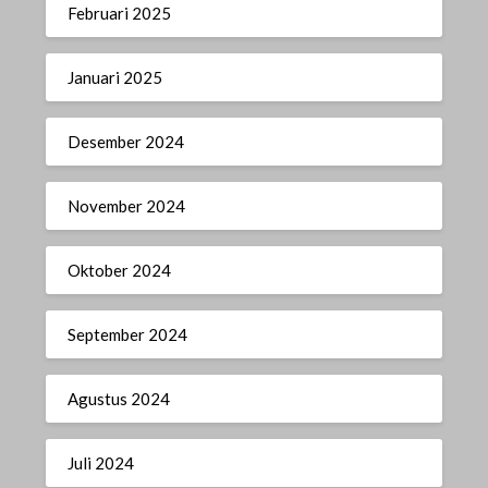
Februari 2025
Januari 2025
Desember 2024
November 2024
Oktober 2024
September 2024
Agustus 2024
Juli 2024