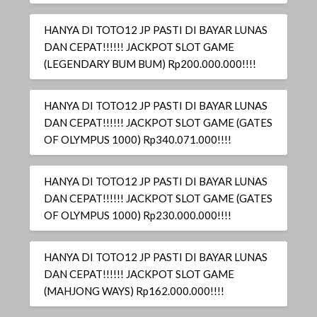
HANYA DI TOTO12 JP PASTI DI BAYAR LUNAS
DAN CEPAT!!!!!! JACKPOT SLOT GAME
(LEGENDARY BUM BUM) Rp200.000.000!!!!
HANYA DI TOTO12 JP PASTI DI BAYAR LUNAS
DAN CEPAT!!!!!! JACKPOT SLOT GAME (GATES
OF OLYMPUS 1000) Rp340.071.000!!!!
HANYA DI TOTO12 JP PASTI DI BAYAR LUNAS
DAN CEPAT!!!!!! JACKPOT SLOT GAME (GATES
OF OLYMPUS 1000) Rp230.000.000!!!!
HANYA DI TOTO12 JP PASTI DI BAYAR LUNAS
DAN CEPAT!!!!!! JACKPOT SLOT GAME
(MAHJONG WAYS) Rp162.000.000!!!!