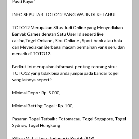
Pasti Bayar”
INFO SEPUTAR TOTO12 YANG WAJIB DI KETAHUI
TOTO12 Merupakan Situs Judi Online yang Menyediakan
Banyak Games dengan Satu User Id seperti live
casino,Togel Onliane , Slot Onliane , Sport book atau bola
dan Meyediakan Berbagai macam permainan yang seru dan
menarik di TOTO12.
Berikut Ini merupakan informasi penting tentang situs
TOTO12 yang tidak bisa anda jumpai pada bandar togel
yang lainnya seperti:
Minimal Depo : Rp. 5.000,-
Minimal Betting Togel : Rp. 100,-
Pasaran Togel Terbaik : Totomacau, Togel Sngapore, Togel
Sydney, Togel Hongkong
Pilihan Mata Uang : Indonesia Rupiah (IDR)