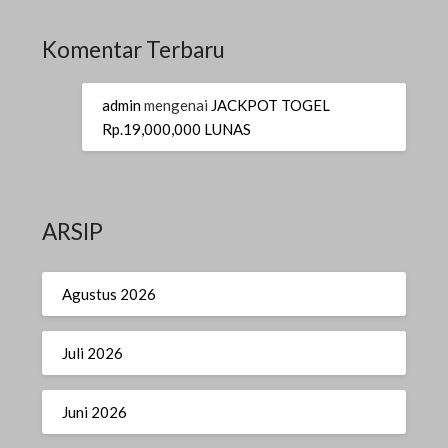
Komentar Terbaru
admin
mengenai
JACKPOT TOGEL
Rp.19,000,000 LUNAS
ARSIP
Agustus 2026
Juli 2026
Juni 2026