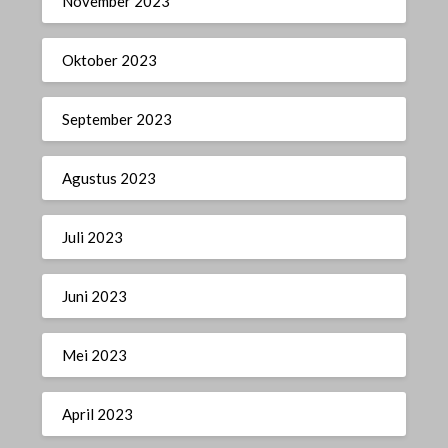
November 2023
Oktober 2023
September 2023
Agustus 2023
Juli 2023
Juni 2023
Mei 2023
April 2023