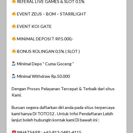
REFERAL LIVE GAMES & SLOT 0.1%
EVENT ZEUS – BOM – STARRLIGHT
EVENT KOI GATE
MINIMAL DEPOSIT RP.5.000,-
BONUS ROLINGAN 0.5% ( SLOT )
Minimal Depo ” Cuma Goceng ”
Minimal Withdraw Rp.50.000
Dengan Proses Pelayanan Tercepat & Terbaik dari situs
Kami.
Buruan segera daftarkan diri anda pada situs terpercaya
kami hanya Di TOTO12 . Untuk Infoi Pendaftaran Lebih
lanjut boleh hubungin kontak kami Di bawah ini :
WHATSAPP : +62-812-1481-4115