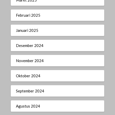
Maret 2025
Februari 2025
Januari 2025
Desember 2024
November 2024
Oktober 2024
September 2024
Agustus 2024