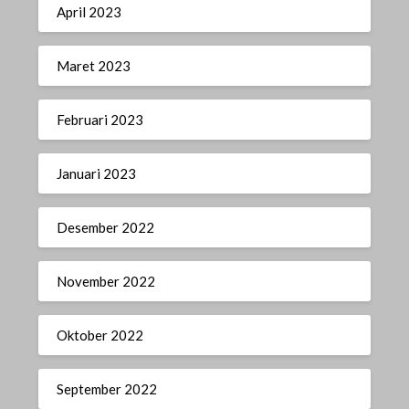
April 2023
Maret 2023
Februari 2023
Januari 2023
Desember 2022
November 2022
Oktober 2022
September 2022