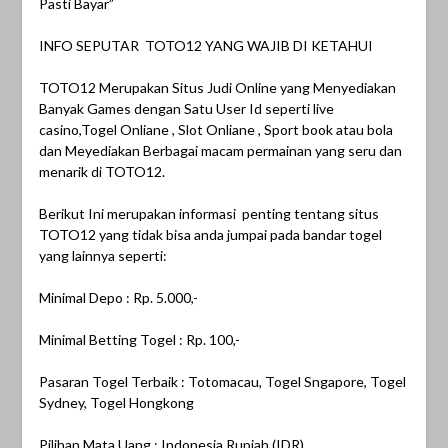
Pasti Bayar”
INFO SEPUTAR TOTO12 YANG WAJIB DI KETAHUI
TOTO12 Merupakan Situs Judi Online yang Menyediakan
Banyak Games dengan Satu User Id seperti live
casino,Togel Onliane , Slot Onliane , Sport book atau bola
dan Meyediakan Berbagai macam permainan yang seru dan
menarik di TOTO12.
Berikut Ini merupakan informasi penting tentang situs
TOTO12 yang tidak bisa anda jumpai pada bandar togel
yang lainnya seperti:
Minimal Depo : Rp. 5.000,-
Minimal Betting Togel : Rp. 100,-
Pasaran Togel Terbaik : Totomacau, Togel Sngapore, Togel
Sydney, Togel Hongkong
Pilihan Mata Uang : Indonesia Rupiah (IDR)