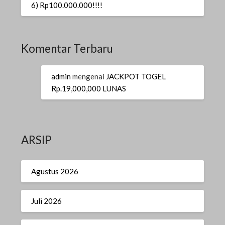
6) Rp100.000.000!!!!
Komentar Terbaru
admin
mengenai
JACKPOT TOGEL
Rp.19,000,000 LUNAS
ARSIP
Agustus 2026
Juli 2026